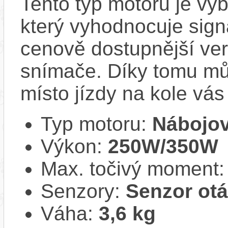
Tento typ motoru je v
který vyhodnocuje sign
cenově dostupnější ver
snímače. Díky tomu můž
místo jízdy na kole vás
Typ motoru:
Nábojov
Výkon:
250W/350W
Max. točivý moment
Senzory:
Senzor ot
Váha:
3,6 kg