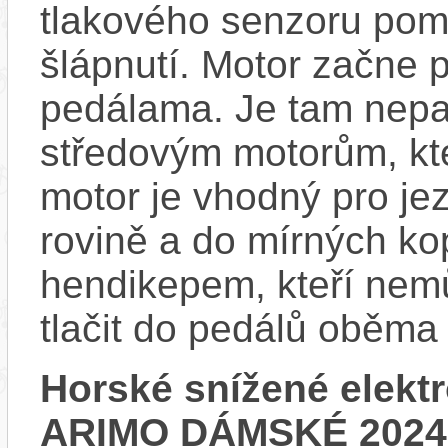
tlakového senzoru pom
šlápnutí. Motor začne 
pedálama. Je tam nepat
středovým motorům, kte
motor je vhodný pro je
rovině a do mírných ko
hendikepem, kteří nem
tlačit do pedálů oběma
Horské snížené elek
ARIMO DÁMSKÉ 2024