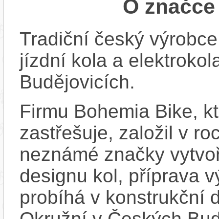
O značc
Tradiční český výrobce
jízdní kola a elektroko
Budějovicích.
Firmu Bohemia Bike, k
zastřešuje, založil v ro
neznámé značky vytvoř
designu kol, příprava 
probíhá v konstrukční d
Okružní v Českých Bud