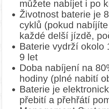
můžete nabíjet i po k
Životnost baterie je 
cyklů (pokud nabíjíte
každé delší jízdě, po
Baterie vydrží okolo
9 let
Doba nabíjení na 80%
hodiny (plné nabití o
Baterie je elektronic
přebití a přehřátí p