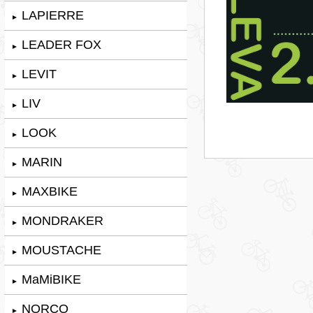
LAPIERRE
►
LEADER FOX
►
LEVIT
►
LIV
►
LOOK
►
MARIN
►
MAXBIKE
►
MONDRAKER
►
MOUSTACHE
►
MaMiBIKE
►
NORCO
►