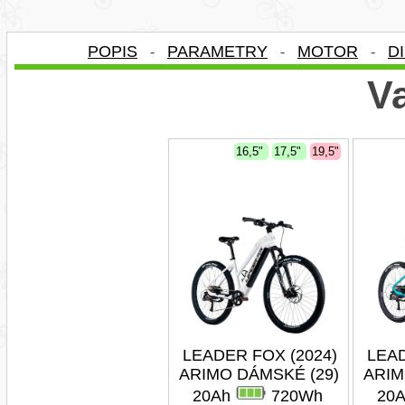
POPIS
PARAMETRY
MOTOR
D
-
-
-
Va
16,5"
17,5"
19,5"
LEADER FOX (2024)
LEAD
ARIMO DÁMSKÉ (29)
ARIM
20Ah
720Wh
20