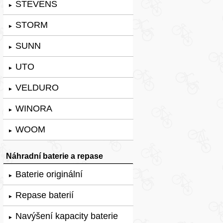
STEVENS
►
STORM
►
SUNN
►
UTO
►
VELDURO
►
WINORA
►
WOOM
►
Náhradní baterie a repase
Baterie originální
►
Repase baterií
►
Navýšení kapacity baterie
►