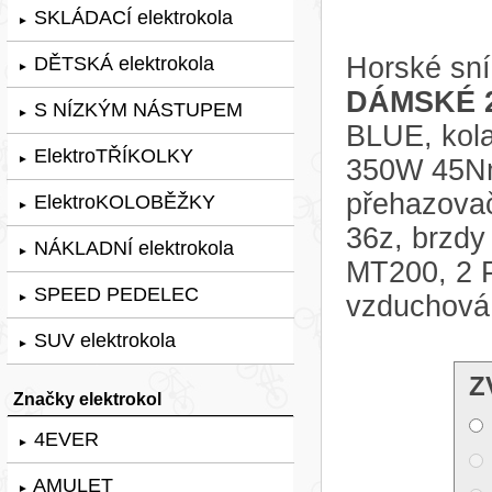
SKLÁDACÍ elektrokola
►
Horské sní
DĚTSKÁ elektrokola
►
DÁMSKÉ 
S NÍZKÝM NÁSTUPEM
►
BLUE, kola
ElektroTŘÍKOLKY
►
350W 45Nm
přehazova
ElektroKOLOBĚŽKY
►
36z, brzd
NÁKLADNÍ elektrokola
►
MT200, 2 P
SPEED PEDELEC
vzduchová
►
SUV elektrokola
►
Z
Značky elektrokol
4EVER
►
AMULET
►