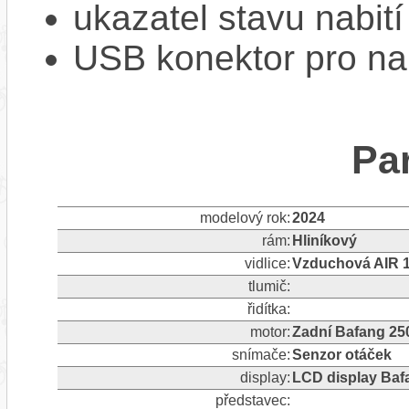
ukazatel stavu nabití
USB konektor pro na
Pa
modelový rok:
2024
rám:
Hliníkový
vidlice:
Vzduchová AIR 
tlumič:
řidítka:
motor:
Zadní Bafang 2
snímače:
Senzor otáček
display:
LCD display Baf
představec: