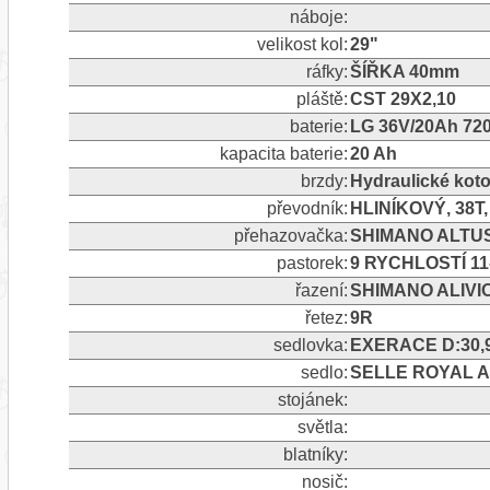
náboje:
velikost kol:
29"
ráfky:
ŠÍŘKA 40mm
pláště:
CST 29X2,10
baterie:
LG 36V/20Ah 72
kapacita baterie:
20 Ah
brzdy:
Hydraulické ko
převodník:
HLINÍKOVÝ, 38T
přehazovačka:
SHIMANO ALTUS 9
pastorek:
9 RYCHLOSTÍ 11
řazení:
SHIMANO ALIVIO
řetez:
9R
sedlovka:
EXERACE D:30,
sedlo:
SELLE ROYAL A
stojánek:
světla:
blatníky:
nosič: