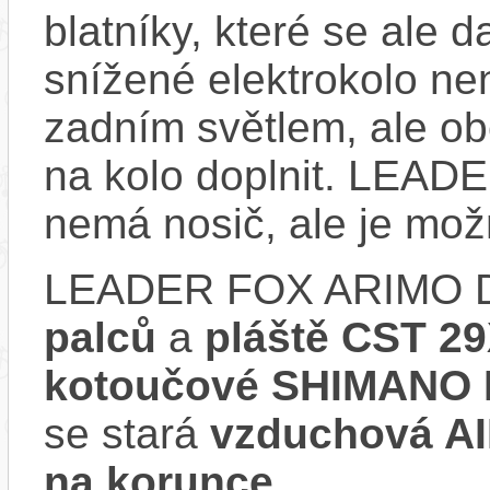
blatníky, které se ale d
snížené elektrokolo ne
zadním světlem, ale obě
na kolo doplnit. LE
nemá nosič, ale je mo
LEADER FOX ARIMO 
palců
a
pláště CST 29
kotoučové SHIMANO 
se stará
vzduchová A
na korunce
.