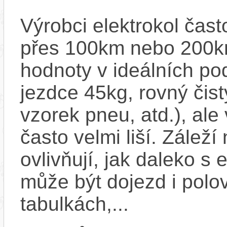
Výrobci elektrokol čas
přes 100km nebo 200km
hodnoty v ideálních p
jezdce 45kg, rovný čistý
vzorek pneu, atd.), ale
často velmi liší. Zálež
ovlivňují, jak daleko s
může být dojezd i polo
tabulkách,...