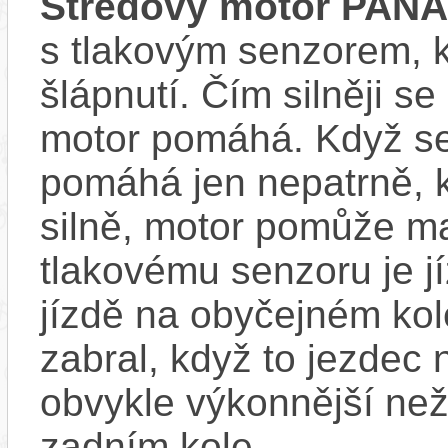
Středový motor PAN
s tlakovým senzorem, k
šlápnutí. Čím silněji se
motor pomáhá. Když se
pomáhá jen nepatrně, k
silně, motor pomůže m
tlakovému senzoru je j
jízdě na obyčejném kol
zabral, když to jezdec
obvykle výkonnější ne
zadním kole.