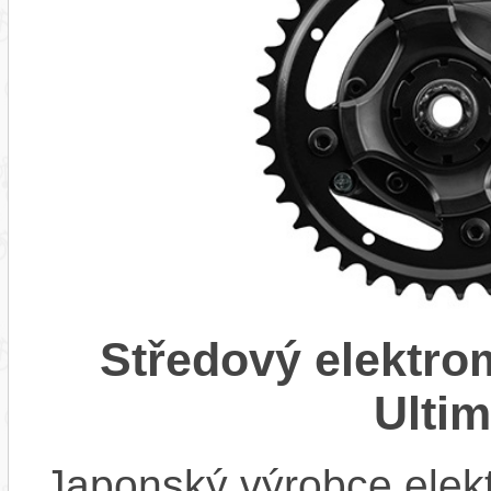
Středový elektr
Ulti
Japonský výrobce elekt