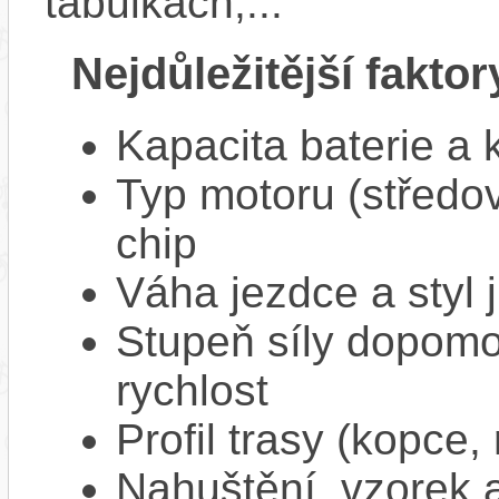
tabulkách,...
Nejdůležitější faktor
Kapacita baterie a 
Typ motoru (středov
chip
Váha jezdce a styl j
Stupeň síly dopomo
rychlost
Profil trasy (kopce,
Nahuštění, vzorek a