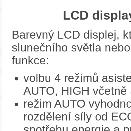
LCD displ
Barevný LCD displej, kte
slunečního světla nebo 
funkce:
volbu 4 režimů asi
AUTO, HIGH včetně 
režim AUTO vyhodnocu
rozdělení síly od EC
spotřebu energie a p