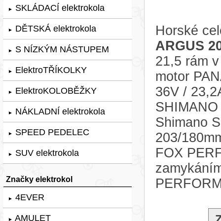
SKLÁDACÍ elektrokola
►
Horské cel
DĚTSKÁ elektrokola
►
ARGUS 2
S NÍZKÝM NÁSTUPEM
►
21,5 rám v
ElektroTŘÍKOLKY
►
motor PAN
36V / 23,2
ElektroKOLOBĚŽKY
►
SHIMANO S
NÁKLADNÍ elektrokola
►
Shimano S
SPEED PEDELEC
203/180mm.
►
FOX PERF
SUV elektrokola
►
zamykáním
Značky elektrokol
PERFORM
4EVER
►
AMULET
►