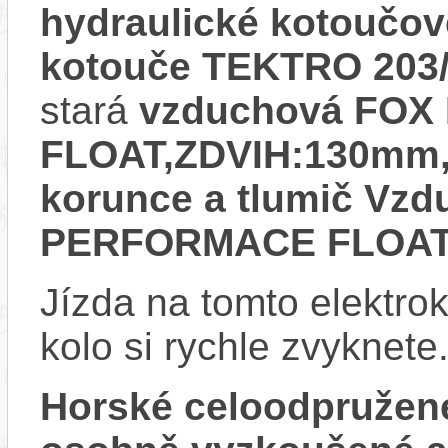
hydraulické kotoučo
kotouče TEKTRO 20
stará
vzduchová FOX
FLOAT,ZDVIH:130mm,
korunce a tlumič Vz
PERFORMACE FLOA
Jízda na tomto elektrok
kolo si rychle zvyknete
Horské celoodpružen