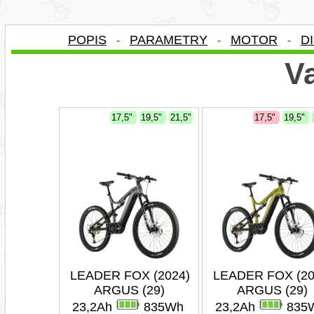
POPIS
PARAMETRY
MOTOR
D
-
-
-
Va
17,5"
19,5"
21,5"
17,5"
19,5"
LEADER FOX (2024)
LEADER FOX (20
ARGUS (29)
ARGUS (29)
23,2Ah
835Wh
23,2Ah
835