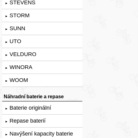
STEVENS
►
STORM
►
SUNN
►
UTO
►
VELDURO
►
WINORA
►
WOOM
►
Náhradní baterie a repase
Baterie originální
►
Repase baterií
►
Navýšení kapacity baterie
►