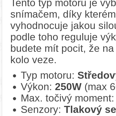
Tento typ motoru je vy
snímačem, díky kterému
vyhodnocuje jakou silo
podle toho reguluje vý
budete mít pocit, že na 
kolo veze.
Typ motoru:
Středov
Výkon:
250W
(max 
Max. točivý moment
Senzory:
Tlakový s