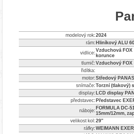
Pa
modelový rok:
2024
rám:
Hliníkový ALU 606
Vzduchová FOX
vidlice:
korunce
tlumič:
Vzduchový FO
řidítka:
motor:
Středový PANAS
snímače:
Torzní (tlakový)
display:
LCD display PA
představec:
Představec EXE
FORMULA DC-511 
náboje:
15mm/12mm, zapo
velikost kol:
29"
ráfky:
WEIMANN EXERAC