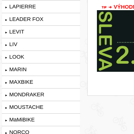
LAPIERRE
VÝHODNÁ
►
LEADER FOX
►
LEVIT
►
LIV
►
LOOK
►
MARIN
►
MAXBIKE
►
MONDRAKER
►
MOUSTACHE
►
MaMiBIKE
►
NORCO
►