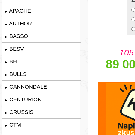
APACHE
►
AUTHOR
►
BASSO
►
BESV
105
►
89 00
BH
►
BULLS
►
CANNONDALE
►
CENTURION
►
CRUSSIS
►
CTM
►