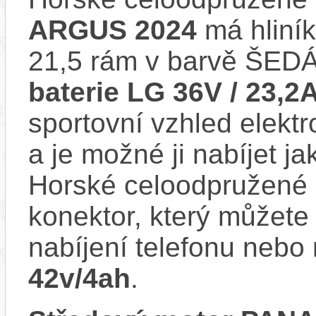
ARGUS 2024
má hliník
21,5 rám v barvě ŠEDÁ
baterie LG 36V / 23,2
sportovní vzhled elektr
a je možné ji nabíjet ja
Horské celoodpružené
konektor, který můžete 
nabíjení telefonu nebo 
42v/4ah
.