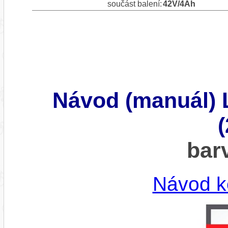
součást balení:
42V/4Ah
Návod (manuál
bar
Návod k