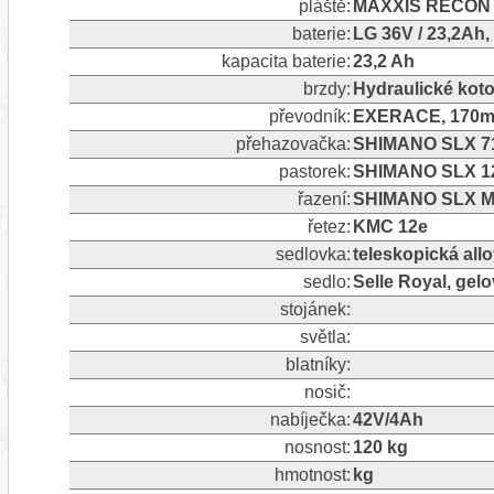
pláště:
MAXXIS RECON 
baterie:
LG 36V / 23,2Ah,
kapacita baterie:
23,2 Ah
brzdy:
Hydraulické ko
převodník:
EXERACE, 170mm 
přehazovačka:
SHIMANO SLX 7
pastorek:
SHIMANO SLX 1
řazení:
SHIMANO SLX M
řetez:
KMC 12e
sedlovka:
teleskopická al
sedlo:
Selle Royal, gel
stojánek:
světla:
blatníky:
nosič:
nabíječka:
42V/4Ah
nosnost:
120 kg
hmotnost:
kg