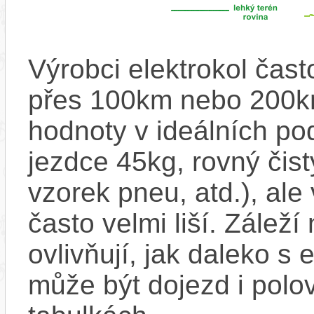
Výrobci elektrokol čas
přes 100km nebo 200km
hodnoty v ideálních p
jezdce 45kg, rovný čistý
vzorek pneu, atd.), ale
často velmi liší. Zálež
ovlivňují, jak daleko s
může být dojezd i polo