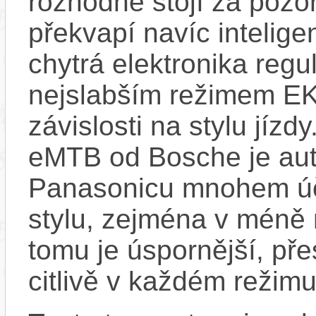
rozhodně stojí za pozo
překvapí navíc inteli
chytrá elektronika regu
nejslabším režimem EK
závislosti na stylu jíz
eMTB od Bosche je aut
Panasonicu mnohem účin
stylu, zejména v méně
tomu je úspornější, pře
citlivě v každém režimu