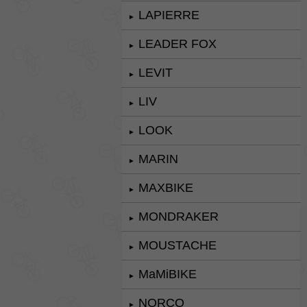
LAPIERRE
►
LEADER FOX
►
LEVIT
►
LIV
►
LOOK
►
MARIN
►
MAXBIKE
►
MONDRAKER
►
MOUSTACHE
►
MaMiBIKE
►
NORCO
►