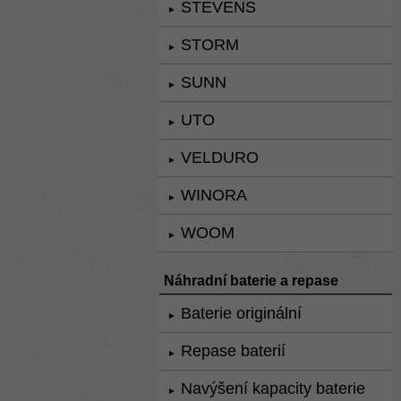
STEVENS
►
STORM
►
SUNN
►
UTO
►
VELDURO
►
WINORA
►
WOOM
►
Náhradní baterie a repase
Baterie originální
►
Repase baterií
►
Navýšení kapacity baterie
►