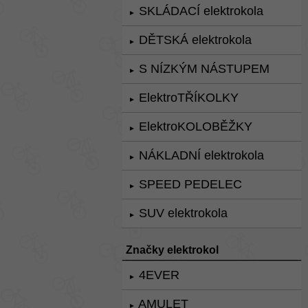
SKLÁDACÍ elektrokola
►
DĚTSKÁ elektrokola
►
S NÍZKÝM NÁSTUPEM
►
ElektroTŘÍKOLKY
►
ElektroKOLOBĚŽKY
►
NÁKLADNÍ elektrokola
►
SPEED PEDELEC
►
SUV elektrokola
►
Značky elektrokol
4EVER
►
AMULET
►