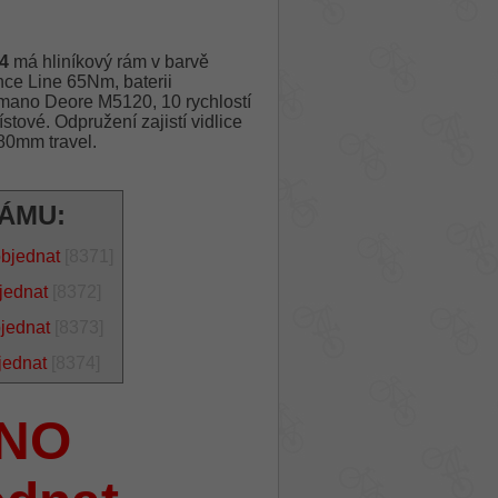
4
má hliníkový rám v barvě
ce Line 65Nm, baterii
ano Deore M5120, 10 rychlostí
ové. Odpružení zajistí vidlice
0mm travel.
RÁMU:
objednat
[8371]
jednat
[8372]
bjednat
[8373]
jednat
[8374]
NO