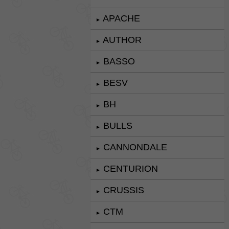
APACHE
►
AUTHOR
►
BASSO
►
BESV
►
BH
►
BULLS
►
CANNONDALE
►
CENTURION
►
CRUSSIS
►
CTM
►