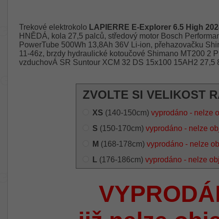
Trekové elektrokolo
LAPIERRE E-Explorer 6.5 High 202
HNĚDÁ, kola 27,5 palců, středový motor Bosch Performan
PowerTube 500Wh 13,8Ah 36V Li-ion, přehazovačku Shim
11-46z, brzdy hydraulické kotoučové Shimano MT200 2 Píst
vzduchovÁ SR Suntour XCM 32 DS 15x100 15AH2 27,5 8
ZVOLTE SI VELIKOST 
XS
(140-150cm)
vyprodáno - nelze 
S
(150-170cm)
vyprodáno - nelze ob
M
(168-178cm)
vyprodáno - nelze o
L
(176-186cm)
vyprodáno - nelze ob
VYPRODÁ