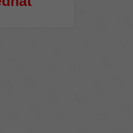
ednat