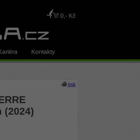
0,- Kč
Kariéra
Kontakty
tisk
IERRE
h (2024)