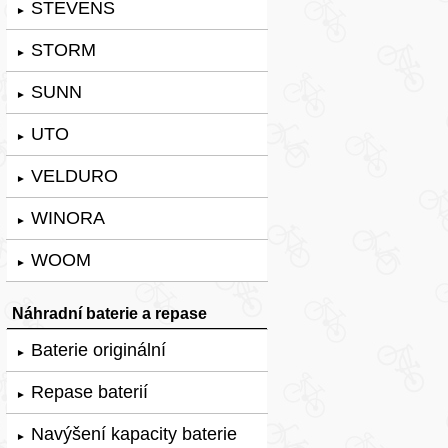
STEVENS
►
STORM
►
SUNN
►
UTO
►
VELDURO
►
WINORA
►
WOOM
►
Náhradní baterie a repase
Baterie originální
►
Repase baterií
►
Navýšení kapacity baterie
►