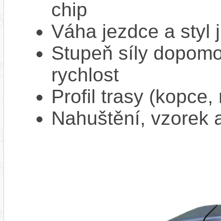
chip
Váha jezdce a styl j
Stupeň síly dopomo
rychlost
Profil trasy (kopce,
Nahuštění, vzorek a