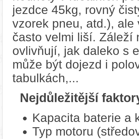
jezdce 45kg, rovný čistý
vzorek pneu, atd.), ale
často velmi liší. Zálež
ovlivňují, jak daleko s
může být dojezd i polo
tabulkách,...
Nejdůležitější faktor
Kapacita baterie a 
Typ motoru (středov