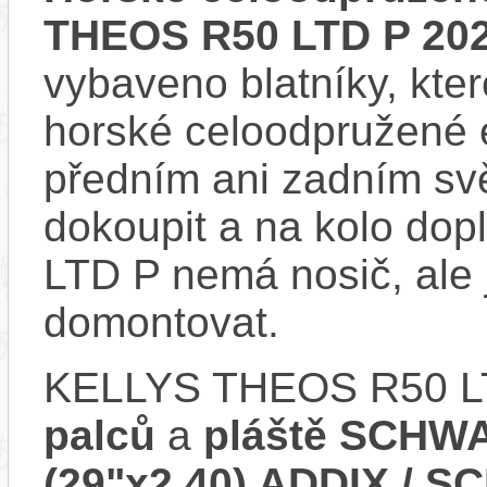
THEOS R50 LTD P 20
vybaveno blatníky, kter
horské celoodpružené 
předním ani zadním svě
dokoupit a na kolo do
LTD P nemá nosič, ale
domontovat.
KELLYS THEOS R50 LT
palců
a
pláště SCHWA
(29"x2.40) ADDIX / 