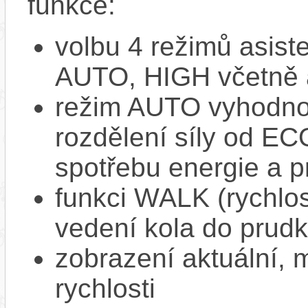
funkce:
volbu 4 režimů asi
AUTO, HIGH včetně 
režim AUTO vyhodnocu
rozdělení síly od EC
spotřebu energie a p
funkci WALK (rychlost
vedení kola do prud
zobrazení aktuální,
rychlosti