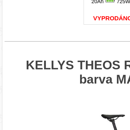
20Ah
725W
VYPRODÁN
KELLYS THEOS R5
barva 