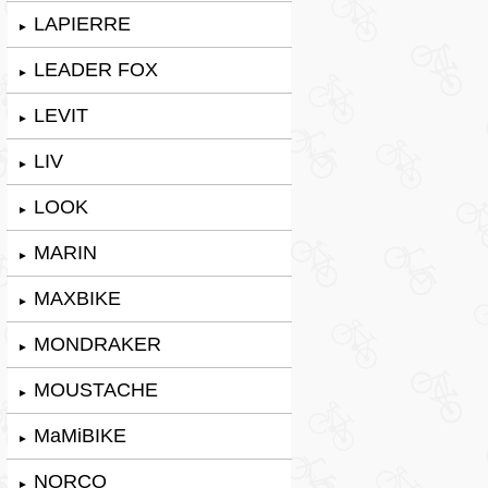
LAPIERRE
►
LEADER FOX
►
LEVIT
►
LIV
►
LOOK
►
MARIN
►
MAXBIKE
►
MONDRAKER
►
MOUSTACHE
►
MaMiBIKE
►
NORCO
►