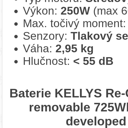
Výkon:
250W
(max 
Max. točivý moment
Senzory:
Tlakový s
Váha:
2,95 kg
Hlučnost:
< 55 dB
Baterie KELLYS Re-C
removable 725Wh 
developed