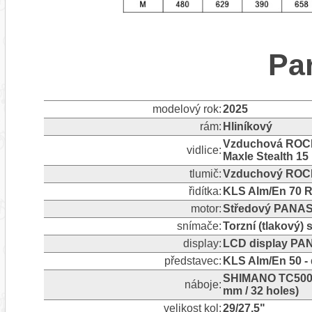
Pa
modelový rok:
2025
rám:
Hliníkový
Vzduchová ROCK 
vidlice:
Maxle Stealth 15
tlumič:
Vzduchový ROCK 
řidítka:
KLS Alm/En 70 Ri
motor:
Středový PANAS
snímače:
Torzní (tlakový)
display:
LCD display PA
představec:
KLS Alm/En 50 -
SHIMANO TC500-B
náboje:
mm / 32 holes)
velikost kol:
29/27,5"