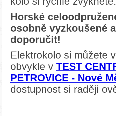
kolo si rychle zvyknete
Horské celoodpružen
osobně vyzkoušené 
doporučit!
Elektrokolo si můžete
obvykle v
TEST CENTR
PETROVICE - Nové Mě
dostupnost si raději ov