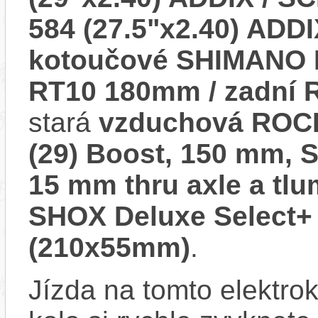
584 (27.5"x2.40) ADD
kotoučové SHIMANO 
RT10 180mm / zadní
stará
vzduchová ROCK
(29) Boost, 150 mm, S
15 mm thru axle a t
SHOX Deluxe Select+ 
(210x55mm)
.
Jízda na tomto elektrok