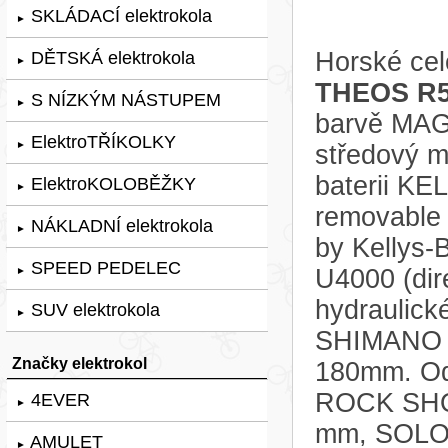
SKLÁDACÍ elektrokola
►
Horské cel
DĚTSKÁ elektrokola
►
THEOS R5
S NÍZKÝM NÁSTUPEM
►
barvě MAG
ElektroTŘÍKOLKY
►
středový 
baterii KE
ElektroKOLOBĚŽKY
►
removable 
NÁKLADNÍ elektrokola
►
by Kellys
SPEED PEDELEC
U4000 (dir
►
hydraulic
SUV elektrokola
►
SHIMANO p
Značky elektrokol
180mm. Odp
ROCK SHOX
4EVER
►
mm, SOLO A
AMULET
►