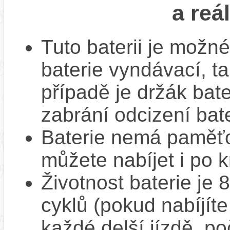
a reá
Tuto baterii je možné
baterie vyndávací, t
případě je držák bat
zabrání odcizení bate
Baterie nemá paměťov
můžete nabíjet i po k
Životnost baterie je 
cyklů (pokud nabíjíte
každé delší jízdě, po