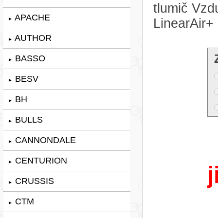
tlumič Vz
APACHE
►
LinearAir+
AUTHOR
►
BASSO
►
BESV
►
BH
►
BULLS
►
CANNONDALE
►
CENTURION
►
j
CRUSSIS
►
CTM
►