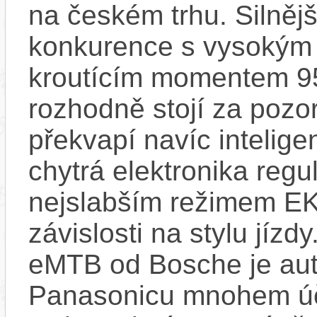
na českém trhu. Silnějš
konkurence s vysokým
kroutícím momentem 9
rozhodně stojí za pozo
překvapí navíc inteli
chytrá elektronika regu
nejslabším režimem EK
závislosti na stylu jíz
eMTB od Bosche je aut
Panasonicu mnohem účin