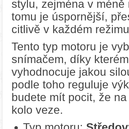
stylu, zejména v méně
tomu je úspornější, pře
citlivě v každém režimu
Tento typ motoru je vy
snímačem, díky kterému
vyhodnocuje jakou silo
podle toho reguluje vý
budete mít pocit, že na 
kolo veze.
Typ motoru:
Středov