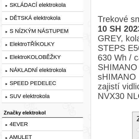
SKLÁDACÍ elektrokola
►
Trekové sn
DĚTSKÁ elektrokola
►
10 SH 202
S NÍZKÝM NÁSTUPEM
►
GREY, kol
ElektroTŘÍKOLKY
►
STEPS E50
630 Wh / c
ElektroKOLOBĚŽKY
►
SHIMANO Al
NÁKLADNÍ elektrokola
►
sHIMANO M
SPEED PEDELEC
zajistí vi
►
NVX30 NL
SUV elektrokola
►
Značky elektrokol
4EVER
►
AMULET
►