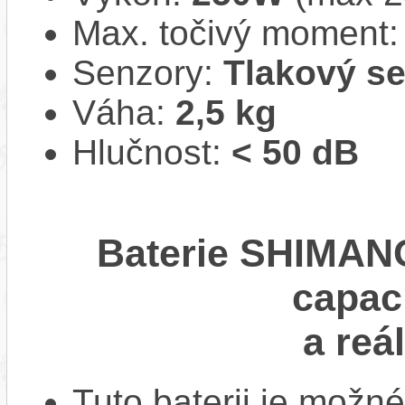
Max. točivý moment
Senzory:
Tlakový s
Váha:
2,5 kg
Hlučnost:
< 50 dB
Baterie SHIMANO
capac
a reá
Tuto baterii je možné