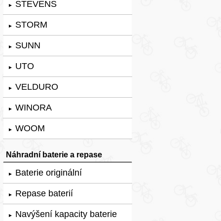
STEVENS
►
STORM
►
SUNN
►
UTO
►
VELDURO
►
WINORA
►
WOOM
►
Náhradní baterie a repase
Baterie originální
►
Repase baterií
►
Navýšení kapacity baterie
►