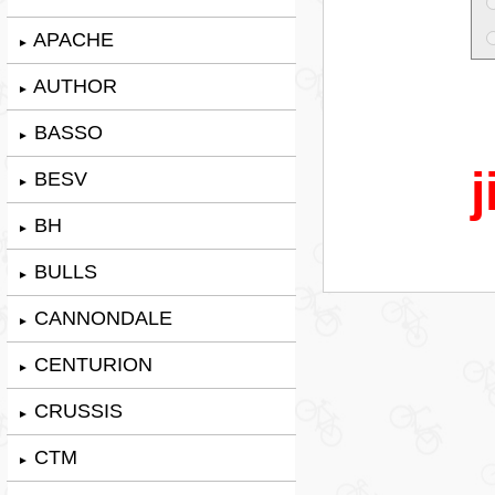
APACHE
►
AUTHOR
►
BASSO
►
j
BESV
►
BH
►
BULLS
►
CANNONDALE
►
CENTURION
►
CRUSSIS
►
CTM
►