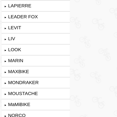
LAPIERRE
►
LEADER FOX
►
LEVIT
►
LIV
►
LOOK
►
MARIN
►
MAXBIKE
►
MONDRAKER
►
MOUSTACHE
►
MaMiBIKE
►
NORCO
►