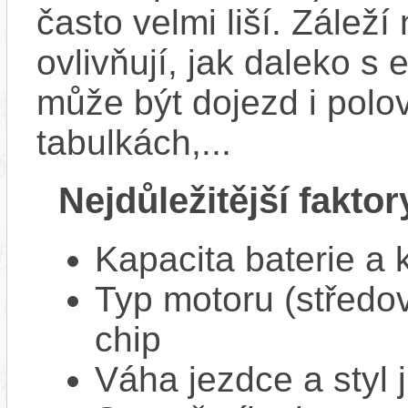
často velmi liší. Zálež
ovlivňují, jak daleko s
může být dojezd i polo
tabulkách,...
Nejdůležitější faktor
Kapacita baterie a 
Typ motoru (středov
chip
Váha jezdce a styl j