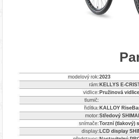
Pa
modelový rok:
2023
rám:
KELLYS E-CRIST
vidlice:
Pružinová vidl
tlumič:
řidítka:
KALLOY RiseBar
motor:
Středový SHIM
snímače:
Torzní (tlakový)
display:
LCD display SH
představec:
Nastavitelný P