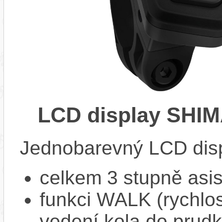
LCD display SHI
Jednobarevný LCD disp
celkem 3 stupně asi
funkci WALK (rychlost
vedení kola do prud