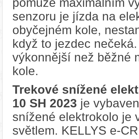
pomůže maximálním vý
senzoru je jízda na ele
obyčejném kole, nestan
když to jezdec nečeká.
výkonnější než běžné 
kole.
Trekové snížené elek
10 SH 2023
je vybaveno
snížené elektrokolo j
světlem. KELLYS e-CR