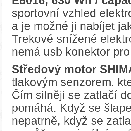
E8016, 630 Wh / capac
sportovní vzhled elektr
a je možné ji nabíjet ja
Trekové snížené elekt
nemá usb konektor pro 
Středový motor SHI
tlakovým senzorem, kter
Čím silněji se zatlačí 
pomáhá. Když se šlape
nepatrně, když se zatla