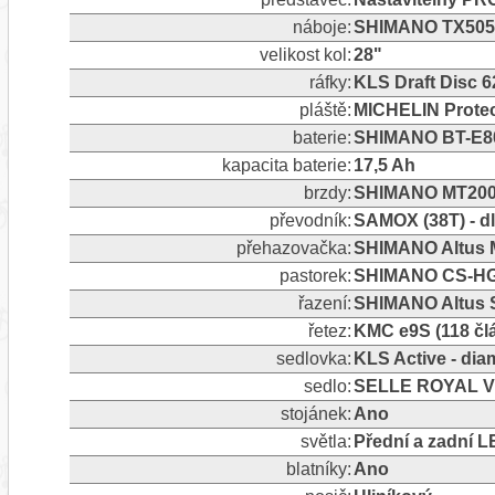
náboje:
SHIMANO TX505 D
velikost kol:
28"
ráfky:
KLS Draft Disc 6
pláště:
MICHELIN Protec 
baterie:
SHIMANO BT-E801
kapacita baterie:
17,5 Ah
brzdy:
SHIMANO MT200 
převodník:
SAMOX (38T) - 
přehazovačka:
SHIMANO Altus M
pastorek:
SHIMANO CS-HG20
řazení:
SHIMANO Altus S
řetez:
KMC e9S (118 čl
sedlovka:
KLS Active - di
sedlo:
SELLE ROYAL V
stojánek:
Ano
světla:
Přední a zadní 
blatníky:
Ano