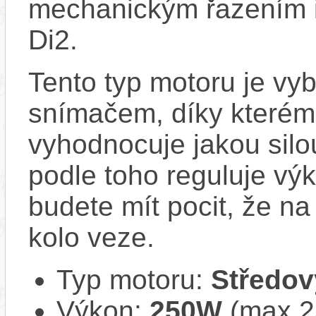
mechanickým řazením i
Di2.
Tento typ motoru je vy
snímačem, díky kterému
vyhodnocuje jakou silo
podle toho reguluje vý
budete mít pocit, že na 
kolo veze.
Typ motoru:
Středov
Výkon:
250W
(max 