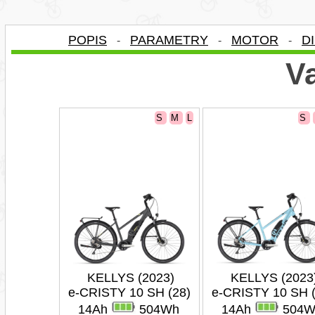
POPIS
PARAMETRY
MOTOR
D
-
-
-
Va
S
M
L
S
KELLYS (2023)
KELLYS (2023
e-CRISTY 10 SH (28)
e-CRISTY 10 SH (
14Ah
504Wh
14Ah
504W