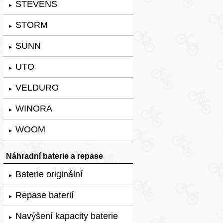
STEVENS
►
STORM
►
SUNN
►
UTO
►
VELDURO
►
WINORA
►
WOOM
►
Náhradní baterie a repase
Baterie originální
►
Repase baterií
►
Navýšení kapacity baterie
►