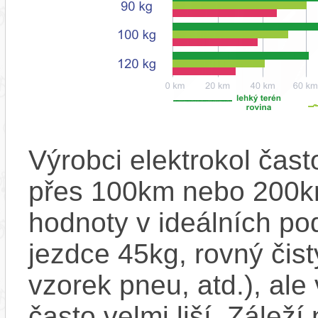
Výrobci elektrokol čas
přes 100km nebo 200km
hodnoty v ideálních p
jezdce 45kg, rovný čistý
vzorek pneu, atd.), ale
často velmi liší. Zálež