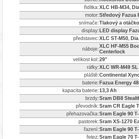
řidítka:
XLC HB-M34, Dia
motor:
Středový Fazua
snímače:
Tlakový a otáčk
display:
LED display Faz
představec:
XLC ST-M50, Dia
XLC HF-M55 Boo
náboje:
Centerlock
velikost kol:
29"
ráfky:
XLC WR-M49 SL D
pláště:
Continental Xyno
baterie:
Fazua Energy 4
kapacita baterie:
13,3 Ah
brzdy:
Sram DB8 Stealt
převodník:
Sram CR Eagle T
přehazovačka:
Sram Eagle 90 T-
pastorek:
Sram XS-1270 Ea
řazení:
Sram Eagle 90 T-
řetez:
Sram Eagle 70 T