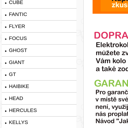
CUBE
►
FANTIC
►
FLYER
►
FOCUS
►
GHOST
►
GIANT
►
GT
►
HAIBIKE
►
HEAD
►
HERCULES
►
KELLYS
►