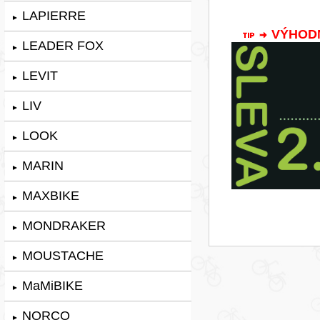
LAPIERRE
►
VÝHODNÁ
LEADER FOX
►
LEVIT
►
LIV
►
LOOK
►
MARIN
►
MAXBIKE
►
MONDRAKER
►
MOUSTACHE
►
MaMiBIKE
►
NORCO
►