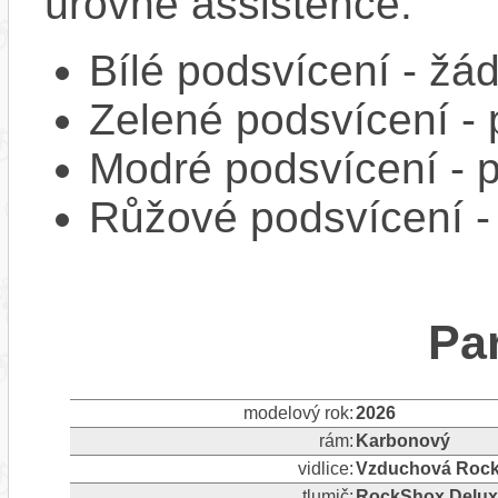
úrovně assistence.
Bílé podsvícení - ž
Zelené podsvícení -
Modré podsvícení -
Růžové podsvícení 
Pa
modelový rok:
2026
rám:
Karbonový
vidlice:
Vzduchová RockS
tlumič:
RockShox Delux