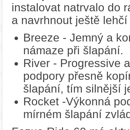
instalovat natrvalo do 
a navrhnout ještě lehčí
Breeze - Jemný a kons
námaze při šlapání.
River - Progressive a
podpory přesně kopíru
šlapání, tím silnější
Rocket -Výkonná pod
mírném šlapání zvlád