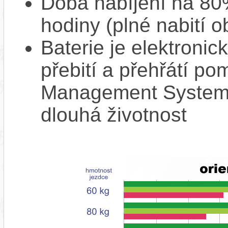
Doba nabíjení na 80%
hodiny (plné nabití o
Baterie je elektronic
přebití a přehřátí p
Management System),
dlouhá životnost