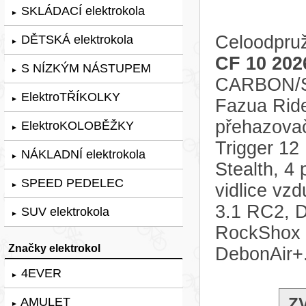
SKLÁDACÍ elektrokola
►
Celoodpruž
DĚTSKÁ elektrokola
►
CF 10 202
S NÍZKÝM NÁSTUPEM
►
CARBON/SI
ElektroTŘÍKOLKY
►
Fazua Rid
přehazovač
ElektroKOLOBĚŽKY
►
Trigger 12
NÁKLADNÍ elektrokola
►
Stealth, 4
SPEED PEDELEC
vidlice vz
►
3.1 RC2, D
SUV elektrokola
►
RockShox 
Značky elektrokol
DebonAir+
4EVER
►
Z
AMULET
►