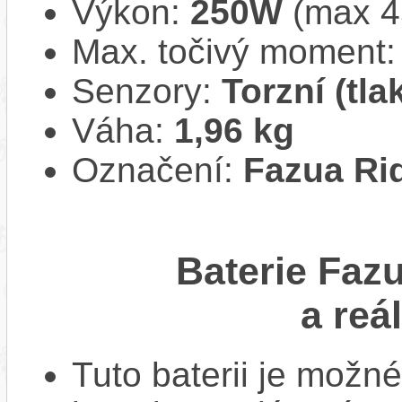
Výkon:
250W
(max 
Max. točivý moment
Senzory:
Torzní (tl
Váha:
1,96 kg
Označení:
Fazua Ri
Baterie Faz
a reá
Tuto baterii je možné