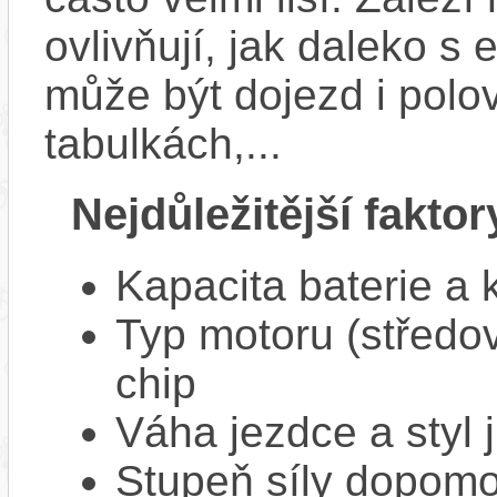
ovlivňují, jak daleko s
může být dojezd i polo
tabulkách,...
Nejdůležitější faktor
Kapacita baterie a 
Typ motoru (středov
chip
Váha jezdce a styl j
Stupeň síly dopomo