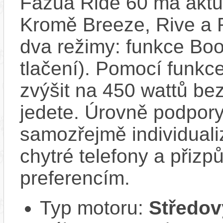
Fazua Ride 60 má aktuá
Kromě Breeze, Rive a R
dva režimy: funkce Boo
tlačení). Pomocí funkc
zvýšit na 450 wattů be
jedete. Úrovně podpory
samozřejmě individuali
chytré telefony a přizp
preferencím.
Typ motoru:
Středov