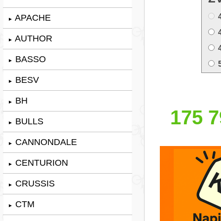
APACHE
►
AUTHOR
►
BASSO
►
BESV
►
BH
►
175 7
BULLS
►
CANNONDALE
►
CENTURION
►
CRUSSIS
►
CTM
►