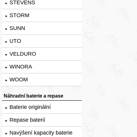
STEVENS
►
STORM
►
SUNN
►
UTO
►
VELDURO
►
WINORA
►
WOOM
►
Náhradní baterie a repase
Baterie originální
►
Repase baterií
►
Navýšení kapacity baterie
►