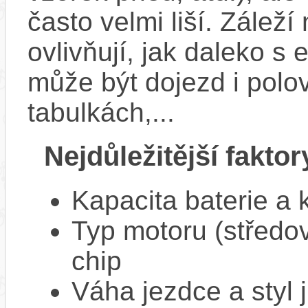
často velmi liší. Zálež
ovlivňují, jak daleko s
může být dojezd i polo
tabulkách,...
Nejdůležitější faktor
Kapacita baterie a 
Typ motoru (středov
chip
Váha jezdce a styl j