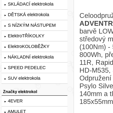
SKLÁDACÍ elektrokola
►
Celoodpruž
DĚTSKÁ elektrokola
►
ADVENTR 
S NÍZKÝM NÁSTUPEM
►
barvě LOW
ElektroTŘÍKOLKY
►
středový 
(100Nm) - 
ElektroKOLOBĚŽKY
►
800Wh, př
NÁKLADNÍ elektrokola
►
11R, Rapid
SPEED PEDELEC
HD-M535, 4
►
Odpružení 
SUV elektrokola
►
Psylo Silv
Značky elektrokol
140mm a tl
185x55mm,
4EVER
►
AMULET
►