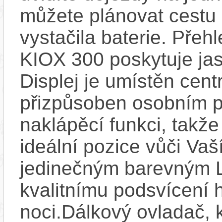
můžete plánovat cestu
vystačila baterie. Přeh
KIOX 300 poskytuje jas
Displej je umístěn centr
přizpůsoben osobním p
naklápěcí funkci, takže
ideální pozice vůči Va
jedinečným barevným L
kvalitnímu podsvícení h
noci.Dálkový ovladač, 