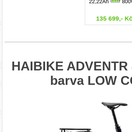
22,22Ah
800
135 699,- K
HAIBIKE ADVENTR 8.
barva LOW 