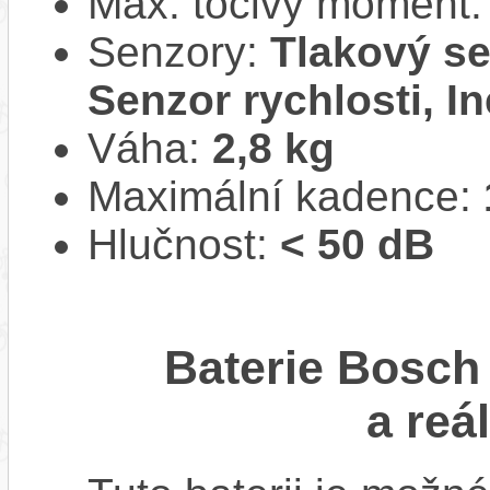
Max. točivý moment
Senzory:
Tlakový se
Senzor rychlosti, In
Váha:
2,8 kg
Maximální kadence:
Hlučnost:
< 50 dB
Baterie Bosc
a reá