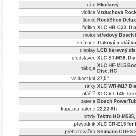
rám:
Hliníkový
vidlice:
Vzduchová RockS
tlumič:
RockShox Deluxe
řidítka:
XLC HB-C32, Dia
motor:
středový Bosch 
snímače:
Tlakový a otáčk
display:
LCD barevný dis
představec:
XLC ST-M36, Dia.
XLC HF-M15 Boos
náboje:
Disc, HG
velikost kol:
27,5"
ráfky:
XLC WR-M17 Disc
pláště:
XLC VT-T45 Toor
baterie:
Bosch PowerTu
kapacita baterie:
22,22 Ah
brzdy:
Tektro HD-M535, 
převodník:
XLC CR-E15 for 
přehazovačka:
Shimano CUES SL