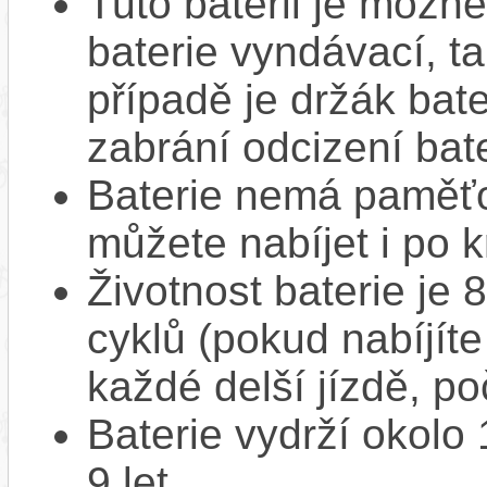
Tuto baterii je možné
baterie vyndávací, t
případě je držák bat
zabrání odcizení bate
Baterie nemá paměťov
můžete nabíjet i po k
Životnost baterie je 
cyklů (pokud nabíjíte
každé delší jízdě, po
Baterie vydrží okolo
9 let