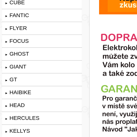
CUBE
►
FANTIC
►
FLYER
►
FOCUS
►
GHOST
►
GIANT
►
GT
►
HAIBIKE
►
HEAD
►
HERCULES
►
KELLYS
►