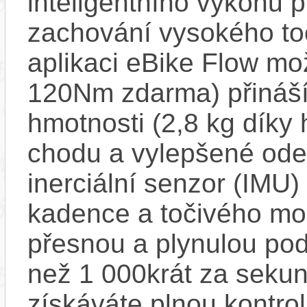
inteligentního výkonu pr
zachování vysokého t
aplikaci eBike Flow m
120Nm zdarma) přináší
hmotnosti (2,8 kg díky 
chodu a vylepšené ode
inerciální senzor (IMU) 
kadence a točivého m
přesnou a plynulou pod
než 1 000krát za sekun
získáváte plnou kontro