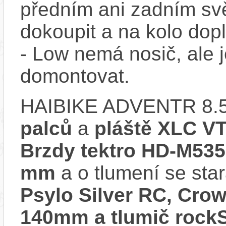
předním ani zadním svě
dokoupit a na kolo do
- Low nemá nosič, ale 
domontovat.
HAIBIKE ADVENTR 8.5
palců
a
pláště XLC VT
Brzdy tektro HD-M535,
mm
a o tlumení se sta
Psylo Silver RC, Crow
140mm a tlumič rockS