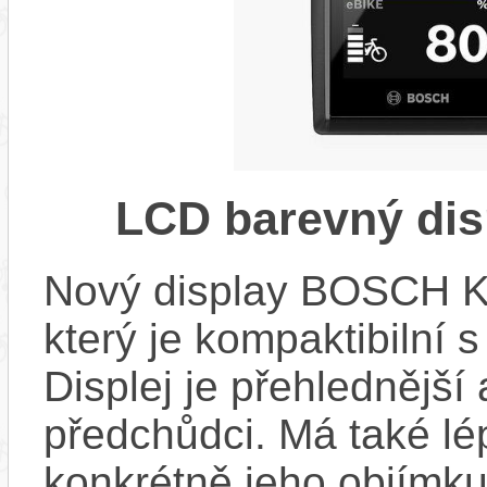
LCD barevný dis
Nový display BOSCH KIO
který je kompaktibilní 
Displej je přehlednější 
předchůdci. Má také l
konkrétně jeho objímku