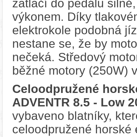
zatlačí do pedálu siln
výkonem. Díky tlakovém
elektrokole podobná jí
nestane se, že by motor
nečeká. Středový motor
běžné motory (250W) v
Celoodpružené horské
ADVENTR 8.5 - Low 2
vybaveno blatníky, kter
celoodpružené horské 