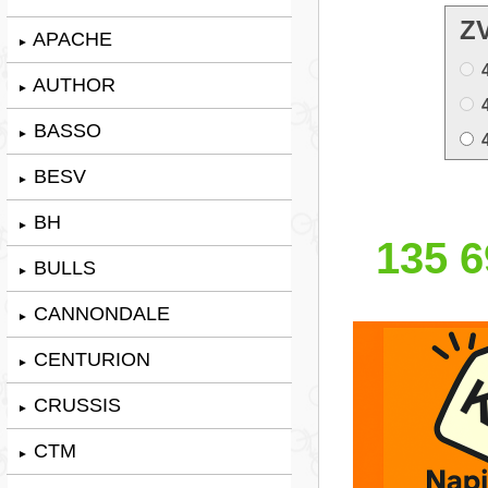
Z
APACHE
►
AUTHOR
►
BASSO
►
BESV
►
BH
►
135 6
BULLS
►
CANNONDALE
►
CENTURION
►
CRUSSIS
►
CTM
►