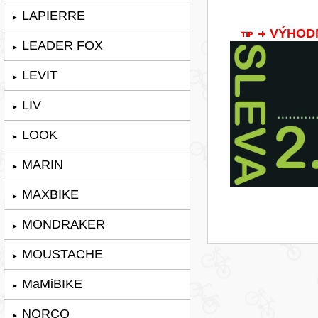
LAPIERRE
►
VÝHODNÁ
LEADER FOX
►
LEVIT
►
LIV
►
LOOK
►
MARIN
►
MAXBIKE
►
MONDRAKER
►
MOUSTACHE
►
MaMiBIKE
►
NORCO
►