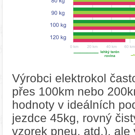
Výrobci elektrokol čas
přes 100km nebo 200km
hodnoty v ideálních p
jezdce 45kg, rovný čistý
vzorek pneu, atd.), ale