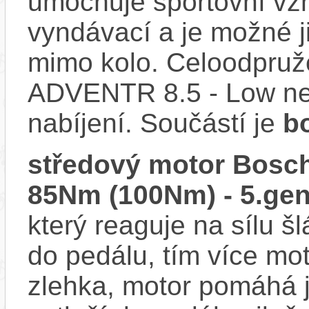
umocňuje sportovní vzhl
vyndávací a je možné ji 
mimo kolo. Celoodpruž
ADVENTR 8.5 - Low ne
nabíjení. Součástí je
b
středový motor Bosch
85Nm (100Nm) - 5.gen
který reaguje na sílu šl
do pedálu, tím více mo
zlehka, motor pomáhá j