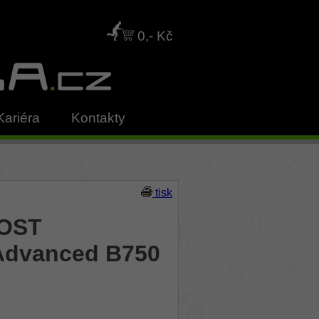
0,- Kč
Kariéra
Kontakty
tisk
HOST
 Advanced B750