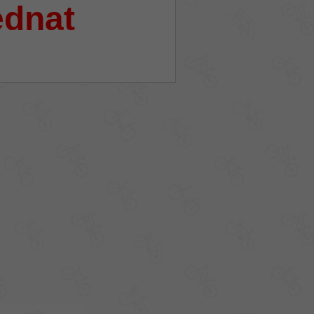
ednat