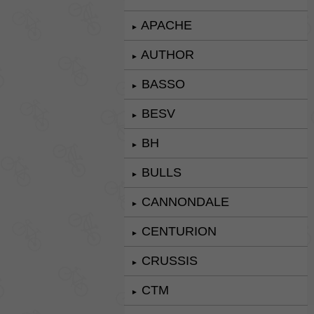
APACHE
►
AUTHOR
►
BASSO
►
BESV
►
BH
►
BULLS
►
CANNONDALE
►
CENTURION
►
CRUSSIS
►
CTM
►