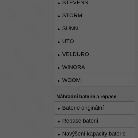
STEVENS
►
STORM
►
SUNN
►
UTO
►
VELDURO
►
WINORA
►
WOOM
►
Náhradní baterie a repase
Baterie originální
►
Repase baterií
►
Navýšení kapacity baterie
►