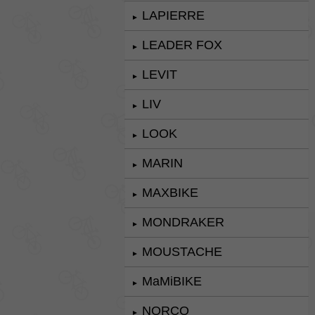
LAPIERRE
►
LEADER FOX
►
LEVIT
►
LIV
►
LOOK
►
MARIN
►
MAXBIKE
►
MONDRAKER
►
MOUSTACHE
►
MaMiBIKE
►
NORCO
►