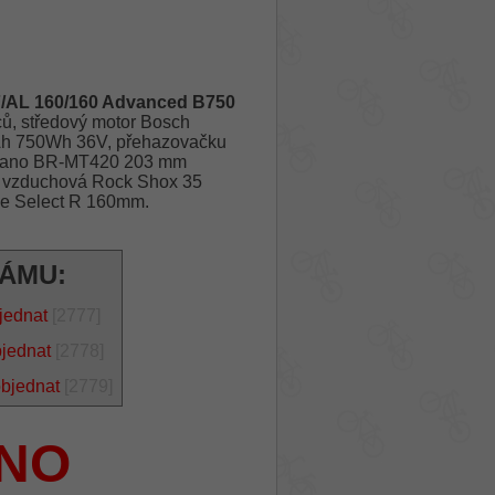
/AL 160/160 Advanced B750
ců, středový motor Bosch
 750Wh 36V, přehazovačku
imano BR-MT420 203 mm
e vzduchová Rock Shox 35
xe Select R 160mm.
RÁMU:
jednat
[2777]
bjednat
[2778]
objednat
[2779]
NO