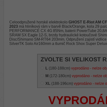
Celoodpružené horské elektrokolo
GHOST E-Riot AM CF
2023
má hliníkový rám v barvě Black/Orange, kola 29 pal
PERFORMANCE CX 4G 85Nm, baterii PowerTube 20,8Ah
SRAM SX Eagle 12-S, brzdy hydraulické kotoučové Sh
Disc/Shimano SM-RT64 203mm. Odpružení zajistí vidlic
SilverTK Solo Air160mm a tlumič Rock Shox Super Delu
ZVOLTE SI VELIKOST 
L
(180-188cm)
vyprodáno - nelze ob
M
(172-180cm)
vyprodáno - nelze o
XL
(188-196cm)
vyprodáno - nelze 
VYPRODÁ