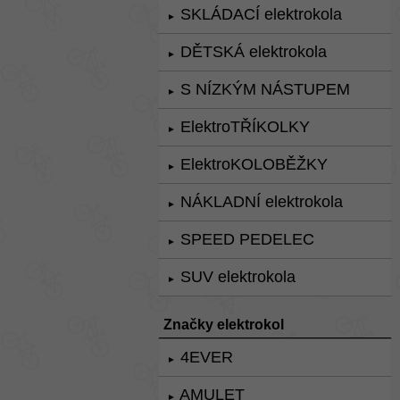
SKLÁDACÍ elektrokola
►
DĚTSKÁ elektrokola
►
S NÍZKÝM NÁSTUPEM
►
ElektroTŘÍKOLKY
►
ElektroKOLOBĚŽKY
►
NÁKLADNÍ elektrokola
►
SPEED PEDELEC
►
SUV elektrokola
►
Značky elektrokol
4EVER
►
AMULET
►