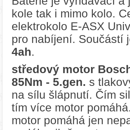
Baterie je vyndávací a 
kole tak i mimo kolo. 
elektrokolo E-ASX Uni
pro nabíjení. Součástí 
4ah
.
středový motor Bosch
85Nm - 5.gen.
s tlakov
na sílu šlápnutí. Čím si
tím více motor pomáhá.
motor pomáhá jen nepat