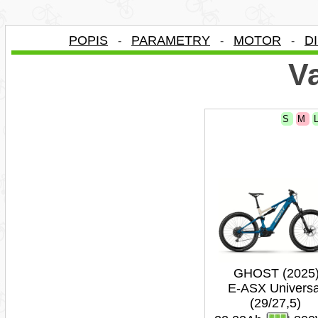
POPIS
PARAMETRY
MOTOR
D
-
-
-
Va
S
M
GHOST (2025
E-ASX Universa
(29/27,5)