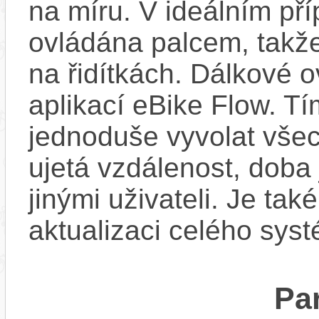
na míru. V ideálním pří
ovládána palcem, takže
na řidítkách. Dálkové ov
aplikací eBike Flow. T
jednoduše vyvolat všec
ujetá vzdálenost, doba 
jinými uživateli. Je ta
aktualizaci celého sys
Pa