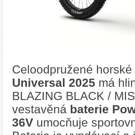
Celoodpružené horské 
Universal 2025
má hlin
BLAZING BLACK / MIS
vestavěná
baterie Po
36V
umocňuje sportovní