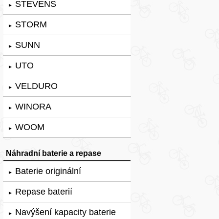
STEVENS
►
STORM
►
SUNN
►
UTO
►
VELDURO
►
WINORA
►
WOOM
►
Náhradní baterie a repase
Baterie originální
►
Repase baterií
►
Navýšení kapacity baterie
►