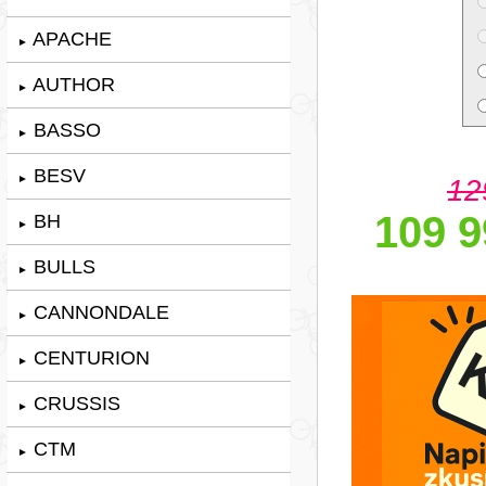
APACHE
►
AUTHOR
►
BASSO
►
BESV
►
12
109 9
BH
►
BULLS
►
CANNONDALE
►
CENTURION
►
CRUSSIS
►
CTM
►