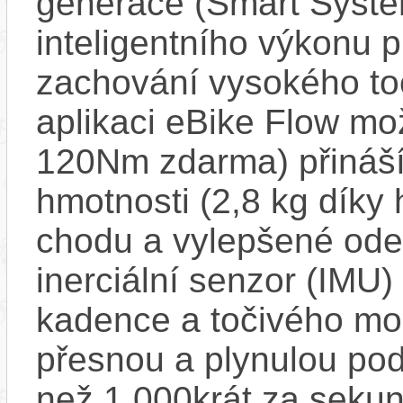
generace (Smart Syste
inteligentního výkonu pr
zachování vysokého t
aplikaci eBike Flow m
120Nm zdarma) přináší
hmotnosti (2,8 kg díky 
chodu a vylepšené ode
inerciální senzor (IMU) 
kadence a točivého m
přesnou a plynulou pod
než 1 000krát za sekun