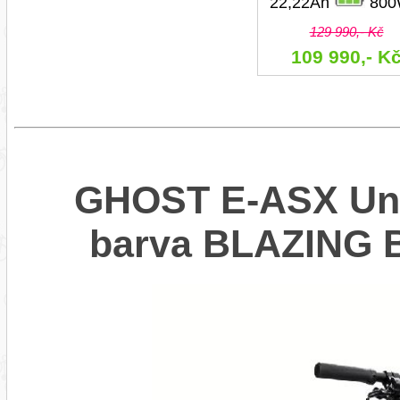
22,22Ah
800
129 990,- Kč
109 990,- K
GHOST E-ASX Univ
barva BLAZING 