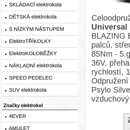
SKLÁDACÍ elektrokola
►
Celoodpruž
DĚTSKÁ elektrokola
►
Universal
S NÍZKÝM NÁSTUPEM
►
BLAZING B
ElektroTŘÍKOLKY
►
palců, stř
85Nm - 5.g
ElektroKOLOBĚŽKY
►
36V, přeh
NÁKLADNÍ elektrokola
►
rychlostí,
SPEED PEDELEC
Odpružení 
►
Psylo Silv
SUV elektrokola
►
vzduchový
Značky elektrokol
4EVER
►
AMULET
►