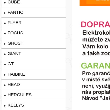
CUBE
►
FANTIC
►
FLYER
►
FOCUS
►
GHOST
►
GIANT
►
GT
►
HAIBIKE
►
HEAD
►
HERCULES
►
KELLYS
►