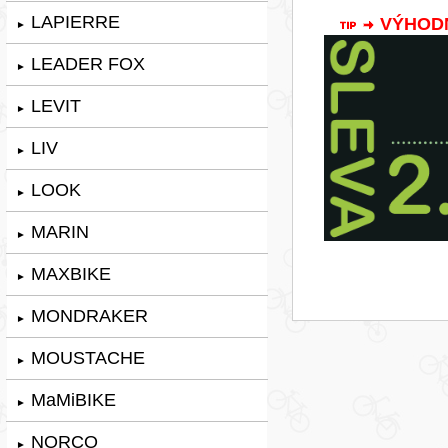
LAPIERRE
VÝHODNÁ
►
LEADER FOX
►
LEVIT
►
LIV
►
LOOK
►
MARIN
►
MAXBIKE
►
MONDRAKER
►
MOUSTACHE
►
MaMiBIKE
►
NORCO
►