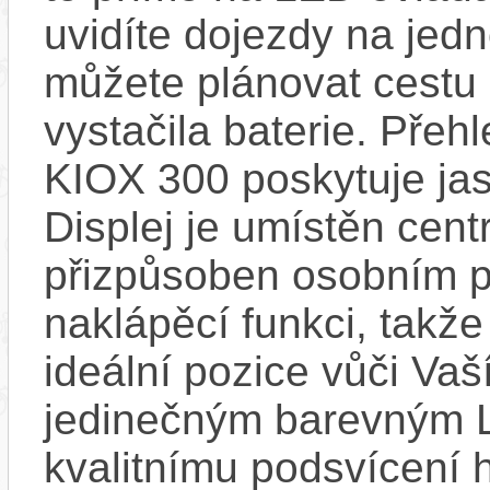
uvidíte dojezdy na jedno
můžete plánovat cestu
vystačila baterie. Přeh
KIOX 300 poskytuje jas
Displej je umístěn centr
přizpůsoben osobním p
naklápěcí funkci, takže
ideální pozice vůči Va
jedinečným barevným L
kvalitnímu podsvícení h