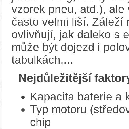
vzorek pneu, atd.), ale
často velmi liší. Zálež
ovlivňují, jak daleko s
může být dojezd i polo
tabulkách,...
Nejdůležitější faktor
Kapacita baterie a 
Typ motoru (středov
chip