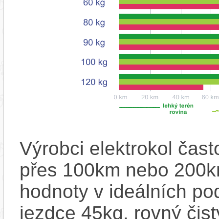
Výrobci elektrokol čas
přes 100km nebo 200km
hodnoty v ideálních p
jezdce 45kg, rovný čistý