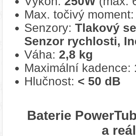
Výkon:
250W
(max. 
Max. točivý moment
Senzory:
Tlakový se
Senzor rychlosti, In
Váha:
2,8 kg
Maximální kadence:
Hlučnost:
< 50 dB
Baterie PowerTu
a reá