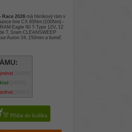
- Race 2026
má hliníkový rám v
rmance line CX 85Nm (100Nm) -
SRAM Eagle 90 T-Type 12V, 12
 Guide T, Sram CLEANSWEEP
our Auron 34, 150mm a tlumič
RÁMU:
jednat
[16925]
sklad
[16926]
jednat
[16927]
Přidat do košíku