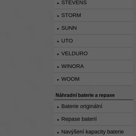
STEVENS
►
STORM
►
SUNN
►
UTO
►
VELDURO
►
WINORA
►
WOOM
►
Náhradní baterie a repase
Baterie originální
►
Repase baterií
►
Navýšení kapacity baterie
►