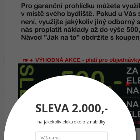
VÝHODNÁ AKCE - platí pro objednávky
SLEVA
2.000,-
na jakékoliv elektrokolo z nabídky