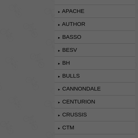
APACHE
►
AUTHOR
►
BASSO
►
BESV
►
BH
►
BULLS
►
CANNONDALE
►
CENTURION
►
CRUSSIS
►
CTM
►