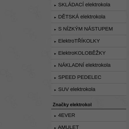
SKLÁDACÍ elektrokola
►
DĚTSKÁ elektrokola
►
S NÍZKÝM NÁSTUPEM
►
ElektroTŘÍKOLKY
►
ElektroKOLOBĚŽKY
►
NÁKLADNÍ elektrokola
►
SPEED PEDELEC
►
SUV elektrokola
►
Značky elektrokol
4EVER
►
AMULET
►