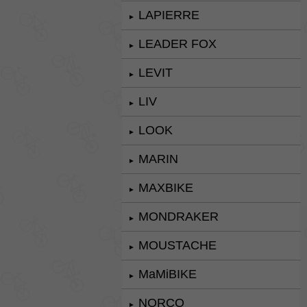
LAPIERRE
►
LEADER FOX
►
LEVIT
►
LIV
►
LOOK
►
MARIN
►
MAXBIKE
►
MONDRAKER
►
MOUSTACHE
►
MaMiBIKE
►
NORCO
►