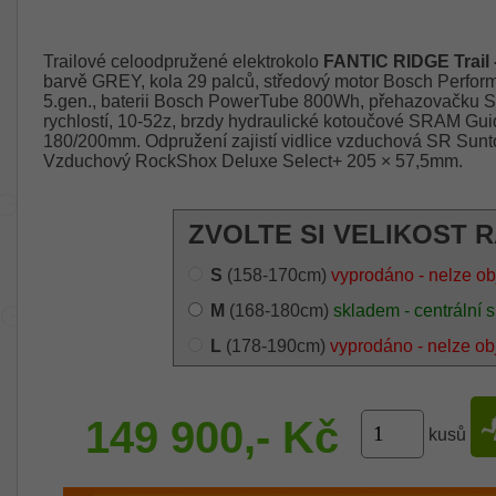
Trailové celoodpružené elektrokolo
FANTIC RIDGE Trail 
barvě GREY, kola 29 palců, středový motor Bosch Perfo
5.gen., baterii Bosch PowerTube 800Wh, přehazovačku 
rychlostí, 10-52z, brzdy hydraulické kotoučové SRAM
180/200mm. Odpružení zajistí vidlice vzduchová SR Sunt
Vzduchový RockShox Deluxe Select+ 205 × 57,5mm.
ZVOLTE SI VELIKOST 
S
(158-170cm)
vyprodáno - nelze ob
M
(168-180cm)
skladem - centrální 
L
(178-190cm)
vyprodáno - nelze ob
149 900,- Kč
kusů