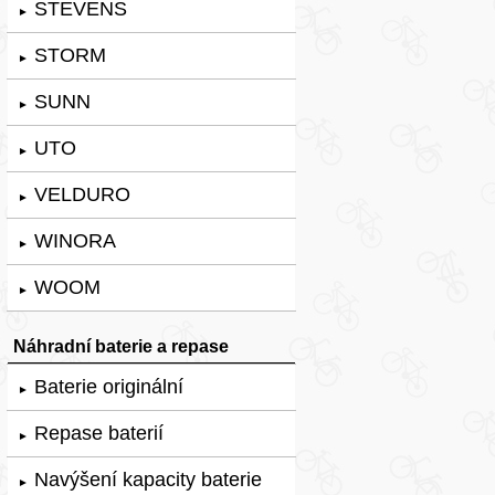
STEVENS
►
STORM
►
SUNN
►
UTO
►
VELDURO
►
WINORA
►
WOOM
►
Náhradní baterie a repase
Baterie originální
►
Repase baterií
►
Navýšení kapacity baterie
►