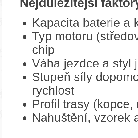
Nejdůležitější faktor
Kapacita baterie a 
Typ motoru (středov
chip
Váha jezdce a styl j
Stupeň síly dopomo
rychlost
Profil trasy (kopce,
Nahuštění, vzorek a