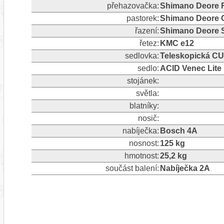
přehazovačka:
Shimano Deore R
pastorek:
Shimano Deore 
řazení:
Shimano Deore S
řetez:
KMC e12
sedlovka:
Teleskopická CU
sedlo:
ACID Venec Lite
stojánek:
světla:
blatníky:
nosič:
nabíječka:
Bosch 4A
nosnost:
125 kg
hmotnost:
25,2 kg
součást balení:
Nabíječka 2A