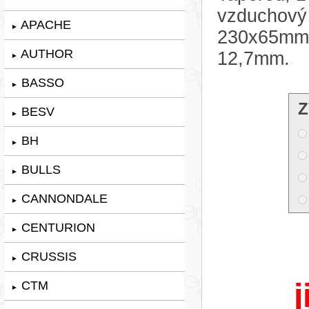
vzduchový
APACHE
►
230x65mm,
AUTHOR
12,7mm.
►
BASSO
►
Z
BESV
►
BH
►
BULLS
►
CANNONDALE
►
CENTURION
►
CRUSSIS
►
j
CTM
►