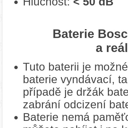
Hlučnost:
< 50 dB
Baterie Bos
a reá
Tuto baterii je možné
baterie vyndávací, t
případě je držák bat
zabrání odcizení bate
Baterie nemá paměťov