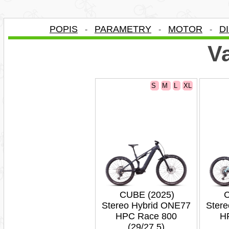
POPIS
PARAMETRY
MOTOR
D
-
-
-
Va
S
M
L
XL
CUBE (2025)
C
Stereo Hybrid ONE77
Ster
HPC Race 800
H
(29/27,5)