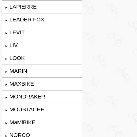
LAPIERRE
►
LEADER FOX
►
LEVIT
►
LIV
►
LOOK
►
MARIN
►
MAXBIKE
►
MONDRAKER
►
MOUSTACHE
►
MaMiBIKE
►
NORCO
►