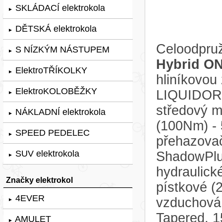
SKLÁDACÍ elektrokola
►
DĚTSKÁ elektrokola
►
Celoodpruž
S NÍZKÝM NÁSTUPEM
►
Hybrid O
ElektroTŘÍKOLKY
►
hliníkovou
ElektroKOLOBĚŽKY
LIQUIDORA
►
středový 
NÁKLADNÍ elektrokola
►
(100Nm) - 
SPEED PEDELEC
►
přehazova
SUV elektrokola
ShadowPlus
►
hydraulick
Značky elektrokol
pístkové (2
4EVER
vzduchová
►
Tapered, 
AMULET
►