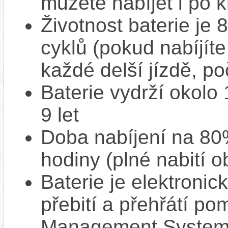
můžete nabíjet i po k
Životnost baterie je 
cyklů (pokud nabíjíte
každé delší jízdě, po
Baterie vydrží okolo
9 let
Doba nabíjení na 80%
hodiny (plné nabití o
Baterie je elektronic
přebití a přehřátí p
Management System),