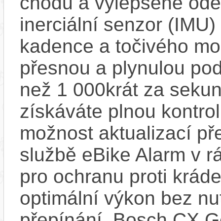
chodu a vylepšené ode
inerciální senzor (IMU) 
kadence a točivého m
přesnou a plynulou pod
než 1 000krát za sekun
získáváte plnou kontro
možnost aktualizací pře
službě eBike Alarm v r
pro ochranu proti krád
optimální výkon bez nu
přepínání. Bosch CX Ge