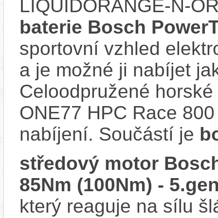
LIQUIDORANGE-N-ORA
baterie Bosch Power
sportovní vzhled elektr
a je možné ji nabíjet ja
Celoodpružené horské e
ONE77 HPC Race 800 n
nabíjení. Součástí je
b
středový motor Bosch
85Nm (100Nm) - 5.gen
který reaguje na sílu šl