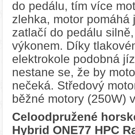
do pedálu, tím více mo
zlehka, motor pomáhá j
zatlačí do pedálu siln
výkonem. Díky tlakovém
elektrokole podobná jí
nestane se, že by motor
nečeká. Středový motor
běžné motory (250W) v
Celoodpružené horsk
Hybrid ONE77 HPC Ra