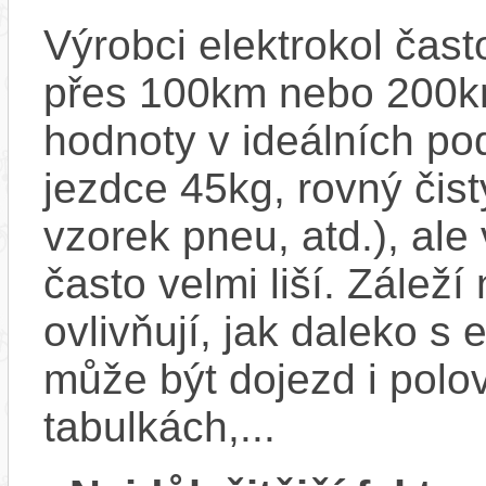
Výrobci elektrokol čas
přes 100km nebo 200km
hodnoty v ideálních p
jezdce 45kg, rovný čistý
vzorek pneu, atd.), ale
často velmi liší. Zálež
ovlivňují, jak daleko s
může být dojezd i polo
tabulkách,...