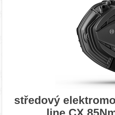
středový elektrom
line CX 85Nm