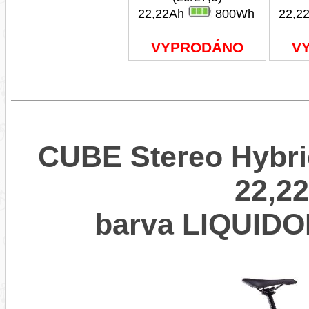
22,22Ah
800Wh
22,2
VYPRODÁNO
V
CUBE Stereo Hybr
22,22
barva LIQUI