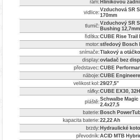
rám:
Hliníkovou zadn
Vzduchová SR Su
vidlice:
170mm
Vzduchový SR S
tlumič:
Bushing 12,7mm
řidítka:
CUBE Rise Trail 
motor:
středový Bosch 
snímače:
Tlakový a otáčk
display:
ovladač bez disp
představec:
CUBE Performanc
náboje:
CUBE Engineere
velikost kol:
29/27,5"
ráfky:
CUBE EX30, 32H,
Schwalbe Magic M
pláště:
2.4x27,5
baterie:
Bosch PowerTub
kapacita baterie:
22,22 Ah
brzdy:
Hydraulické koto
převodník:
ACID MTB Hybrid