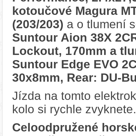
kotoučové Magura MT 
(203/203)
a o tlumení 
Suntour Aion 38X 2CR
Lockout, 170mm a tl
Suntour Edge EVO 2C
30x8mm, Rear: DU-B
Jízda na tomto elektrok
kolo si rychle zvyknete
Celoodpružené horsk