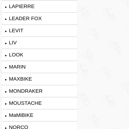
LAPIERRE
►
LEADER FOX
►
LEVIT
►
LIV
►
LOOK
►
MARIN
►
MAXBIKE
►
MONDRAKER
►
MOUSTACHE
►
MaMiBIKE
►
NORCO
►