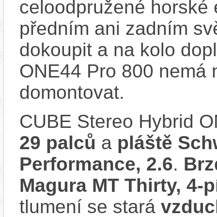
celoodpružené horské 
předním ani zadním svě
dokoupit a na kolo dop
ONE44 Pro 800 nemá no
domontovat.
CUBE Stereo Hybrid O
29 palců
a
pláště Sch
Performance, 2.6
.
Brz
Magura MT Thirty, 4-p
tlumení se stará
vzduc