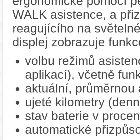
ergonomické pomocí pět
WALK asistence, a přiz
reagujícího na světel
displej zobrazuje funkc
volbu režimů asisten
aplikací), včetně f
aktuální, průměrnou 
ujeté kilometry (denn
stav baterie v proce
automatické přizpůs