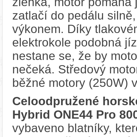
zlehka, motor pomáhá j
zatlačí do pedálu siln
výkonem. Díky tlakovém
elektrokole podobná jí
nestane se, že by motor
nečeká. Středový motor
běžné motory (250W) v
Celoodpružené horsk
Hybrid ONE44 Pro 80
vybaveno blatníky, kter