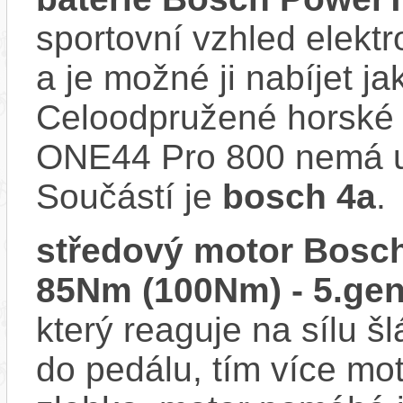
sportovní vzhled elektr
a je možné ji nabíjet ja
Celoodpružené horské e
ONE44 Pro 800 nemá us
Součástí je
bosch 4a
.
středový motor Bosch
85Nm (100Nm) - 5.gen
který reaguje na sílu šl
do pedálu, tím více mo