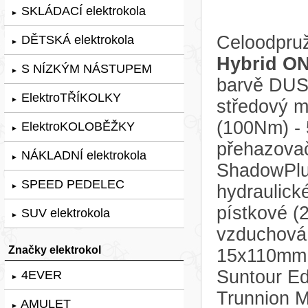
SKLÁDACÍ elektrokola
►
Celoodpruž
DĚTSKÁ elektrokola
►
Hybrid ON
S NÍZKÝM NÁSTUPEM
►
barvě DUS
ElektroTŘÍKOLKY
►
středový 
(100Nm) - 
ElektroKOLOBĚŽKY
►
přehazova
NÁKLADNÍ elektrokola
►
ShadowPlus
SPEED PEDELEC
hydraulick
►
pístkové (2
SUV elektrokola
►
vzduchová
Značky elektrokol
15x110mm,
Suntour E
4EVER
►
Trunnion 
AMULET
►