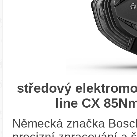
středový elektrom
line CX 85Nm
Německá značka Bosc
precizní zpracování a 