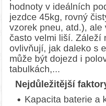
hodnoty v ideálních p
jezdce 45kg, rovný čistý
vzorek pneu, atd.), ale
často velmi liší. Zálež
ovlivňují, jak daleko s
může být dojezd i polo
tabulkách,...
Nejdůležitější faktor
Kapacita baterie a 