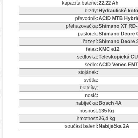
kapacita baterie:
22,22 Ah
brzdy:
Hydraulické koto
převodník:
ACID MTB Hybrid
přehazovačka:
Shimano XT RD-M
pastorek:
Shimano Deore 
řazení:
Shimano Deore SL
řetez:
KMC e12
sedlovka:
Teleskopická CU
sedlo:
ACID Venec EMT
stojánek:
světla:
blatníky:
nosič:
nabíječka:
Bosch 4A
nosnost:
135 kg
hmotnost:
26,4 kg
součást balení:
Nabíječka 2A