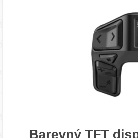
Barevný TFT disp