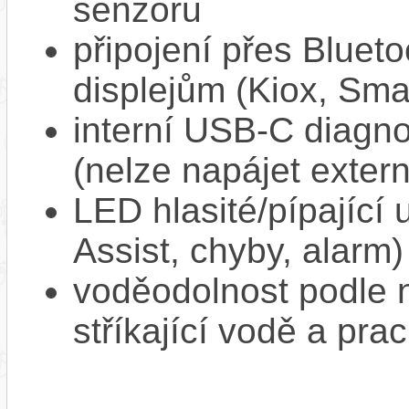
senzoru
připojení přes Bluet
displejům (Kiox, Sm
interní USB‑C diagnos
(nelze napájet extern
LED hlasité/pípající
Assist, chyby, alarm)
voděodolnost podle n
stříkající vodě a pra