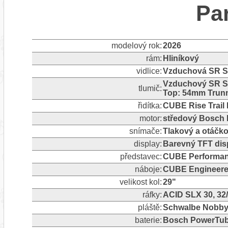
Pa
modelový rok:
2026
rám:
Hliníkový
vidlice:
Vzduchová SR S
Vzduchový SR S
tlumič:
Top: 54mm Trunn
řidítka:
CUBE Rise Trail 
motor:
středový Bosch 
snímače:
Tlakový a otáčk
display:
Barevný TFT dis
představec:
CUBE Performanc
náboje:
CUBE Engineere
velikost kol:
29"
ráfky:
ACID SLX 30, 32
pláště:
Schwalbe Nobby 
baterie:
Bosch PowerTub