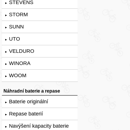
STEVENS
►
STORM
►
SUNN
►
UTO
►
VELDURO
►
WINORA
►
WOOM
►
Náhradní baterie a repase
Baterie originální
►
Repase baterií
►
Navýšení kapacity baterie
►