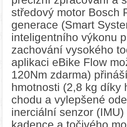
středový motor Bosch 
generace (Smart Syste
inteligentního výkonu pr
zachování vysokého t
aplikaci eBike Flow m
120Nm zdarma) přináší
hmotnosti (2,8 kg díky 
chodu a vylepšené ode
inerciální senzor (IMU) 
kadence a točivého m