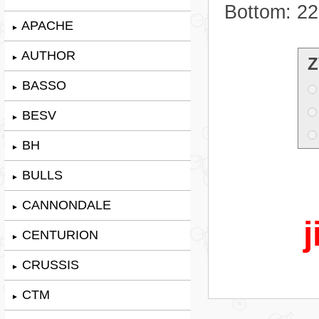
Bottom: 2
APACHE
►
AUTHOR
►
Z
BASSO
►
BESV
►
BH
►
BULLS
►
CANNONDALE
►
j
CENTURION
►
CRUSSIS
►
CTM
►