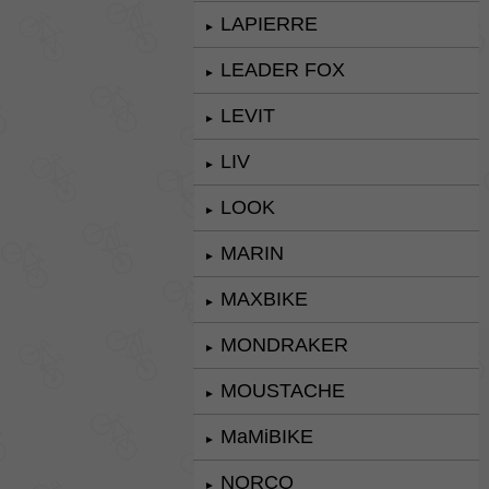
LAPIERRE
►
LEADER FOX
►
LEVIT
►
LIV
►
LOOK
►
MARIN
►
MAXBIKE
►
MONDRAKER
►
MOUSTACHE
►
MaMiBIKE
►
NORCO
►