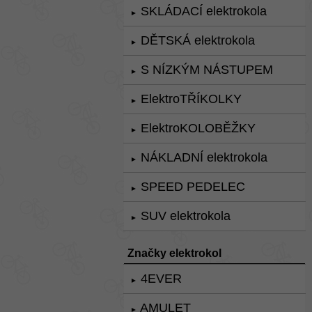
SKLÁDACÍ elektrokola
►
DĚTSKÁ elektrokola
►
S NÍZKÝM NÁSTUPEM
►
ElektroTŘÍKOLKY
►
ElektroKOLOBĚŽKY
►
NÁKLADNÍ elektrokola
►
SPEED PEDELEC
►
SUV elektrokola
►
Značky elektrokol
4EVER
►
AMULET
►