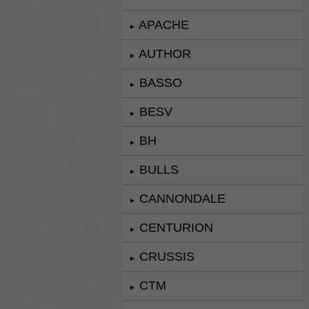
APACHE
►
AUTHOR
►
BASSO
►
BESV
►
BH
►
BULLS
►
CANNONDALE
►
CENTURION
►
CRUSSIS
►
CTM
►