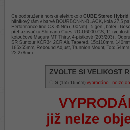
Celoodpružené horské elektrokolo
CUBE Stereo Hybrid
hliníkový rám v barvě BOURBON-N-BLACK, kola 27,5 pal
Performance line CX 85Nm (100Nm) - 5.gen., baterii Bo
přehazovačku Shimano Cues RD-U6000-GS, 11 rychlostí, 
kotoučové Magura MT Thirty, 4-pístkové (203/203) . Odpruž
SR Suntour XCR34 2CR Air, Tapered, 15x110mm, 140mm
185x55mm, Rebound Adjust, Trunnion Mount, Top: 54mm 
22.2x8mm.
ZVOLTE SI VELIKOST 
S
(155-165cm)
vyprodáno - nelze ob
VYPRODÁ
již nelze obj