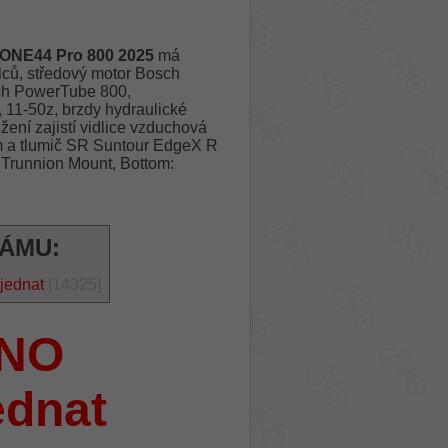
 ONE44 Pro 800 2025
má
ců, středový motor Bosch
sch PowerTube 800,
11-50z, brzdy hydraulické
ení zajistí vidlice vzduchová
 a tlumič SR Suntour EdgeX R
Trunnion Mount, Bottom:
RÁMU:
jednat
[14325]
NO
ednat