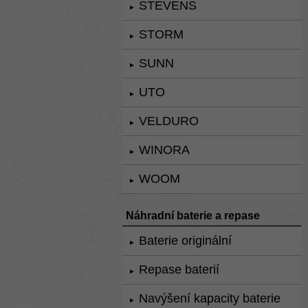
STEVENS
►
STORM
►
SUNN
►
UTO
►
VELDURO
►
WINORA
►
WOOM
►
Náhradní baterie a repase
Baterie originální
►
Repase baterií
►
Navýšení kapacity baterie
►