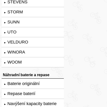
STEVENS
►
STORM
►
SUNN
►
UTO
►
VELDURO
►
WINORA
►
WOOM
►
Náhradní baterie a repase
Baterie originální
►
Repase baterií
►
Navýšení kapacity baterie
►