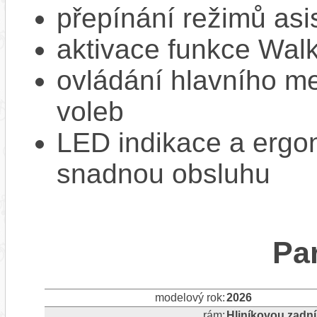
přepínání režimů asi
aktivace funkce Walk
ovládání hlavního me
voleb
LED indikace a ergon
snadnou obsluhu
Pa
modelový rok:
2026
rám:
Hliníkovou zadn