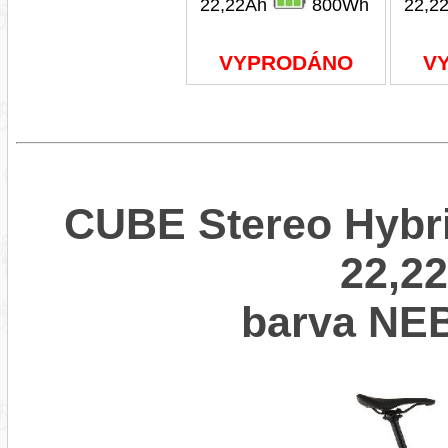
22,22Ah
800Wh
22,2
VYPRODÁNO
V
CUBE Stereo Hybr
22,22
barva NE