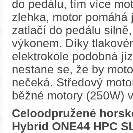
do pedálu, tím více mo
zlehka, motor pomáhá j
zatlačí do pedálu siln
výkonem. Díky tlakovém
elektrokole podobná jí
nestane se, že by motor
nečeká. Středový motor
běžné motory (250W) v
Celoodpružené horsk
Hybrid ONE44 HPC SL