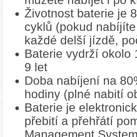
Životnost baterie je 
cyklů (pokud nabíjíte
každé delší jízdě, po
Baterie vydrží okolo
9 let
Doba nabíjení na 80%
hodiny (plné nabití o
Baterie je elektronic
přebití a přehřátí p
Management System),