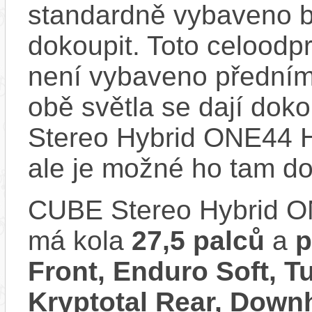
standardně vybaveno bla
dokoupit. Toto celoodp
není vybaveno předním
obě světla se dají doko
Stereo Hybrid ONE44 
ale je možné ho tam d
CUBE Stereo Hybrid 
má kola
27,5 palců
a
p
Front, Enduro Soft, T
Kryptotal Rear, Downh