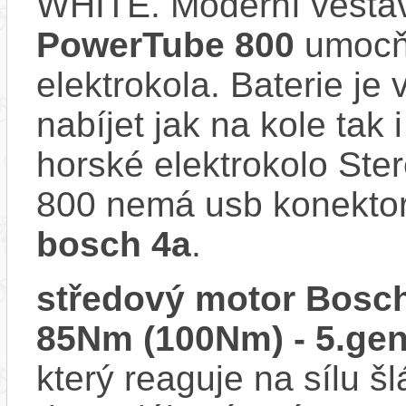
WHITE. Moderní vest
PowerTube 800
umocňu
elektrokola. Baterie je
nabíjet jak na kole tak
horské elektrokolo St
800 nemá usb konektor 
bosch 4a
.
středový motor Bosch
85Nm (100Nm) - 5.gen
který reaguje na sílu šl