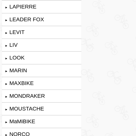
LAPIERRE
►
LEADER FOX
►
LEVIT
►
LIV
►
LOOK
►
MARIN
►
MAXBIKE
►
MONDRAKER
►
MOUSTACHE
►
MaMiBIKE
►
NORCO
►