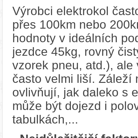
Výrobci elektrokol čas
přes 100km nebo 200km
hodnoty v ideálních p
jezdce 45kg, rovný čistý
vzorek pneu, atd.), ale
často velmi liší. Zálež
ovlivňují, jak daleko s
může být dojezd i polo
tabulkách,...