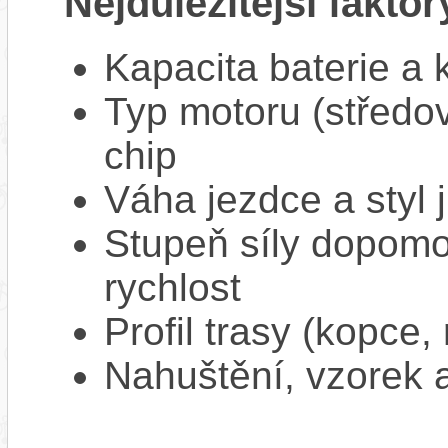
Nejdůležitější faktor
Kapacita baterie a 
Typ motoru (středov
chip
Váha jezdce a styl j
Stupeň síly dopomo
rychlost
Profil trasy (kopce,
Nahuštění, vzorek a