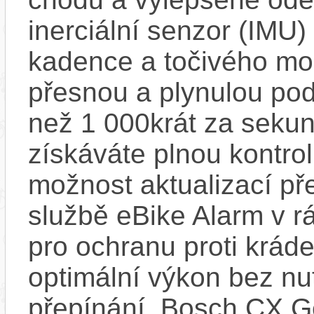
inerciální senzor (IMU) 
kadence a točivého m
přesnou a plynulou pod
než 1 000krát za sekun
získáváte plnou kontro
možnost aktualizací pře
službě eBike Alarm v r
pro ochranu proti krád
optimální výkon bez nu
přepínání. Bosch CX Ge