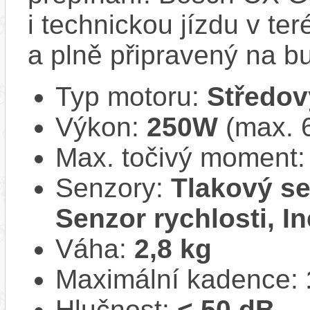
i technickou jízdu v ter
a plně připravený na b
Typ motoru:
Středov
Výkon:
250W
(max. 
Max. točivý moment
Senzory:
Tlakový se
Senzor rychlosti, In
Váha:
2,8 kg
Maximální kadence:
Hlučnost:
< 50 dB