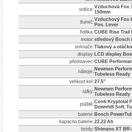
Vzduchová Fox 3
vidlice:
150mm
Vzduchový Fox F
tlumič:
Pos. Lever
řidítka:
CUBE Rise Trail 
motor:
středový Bosch 
snímače:
Tlakový a otáčk
display:
LCD display Bos
představec:
CUBE Performanc
Newmen Performa
náboje:
Tubeless Ready
velikost kol:
27,5"
Newmen Performa
ráfky:
Tubeless Ready
Conti Kryptotal F
pláště:
Downhill Soft, T
baterie:
Bosch PowerTub
kapacita baterie:
22,22 Ah
brzdy:
Shimano XT BR-M