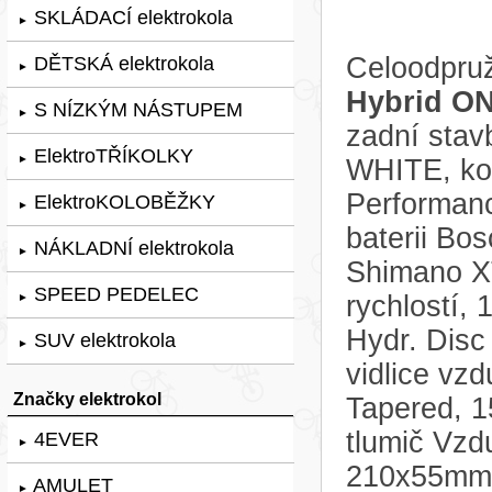
SKLÁDACÍ elektrokola
►
Celoodpruž
DĚTSKÁ elektrokola
►
Hybrid O
S NÍZKÝM NÁSTUPEM
►
zadní sta
ElektroTŘÍKOLKY
►
WHITE, kol
Performanc
ElektroKOLOBĚŽKY
►
baterii Bo
NÁKLADNÍ elektrokola
►
Shimano X
SPEED PEDELEC
rychlostí,
►
Hydr. Disc
SUV elektrokola
►
vidlice vz
Značky elektrokol
Tapered, 
tlumič Vzd
4EVER
►
210x55mm 
AMULET
►