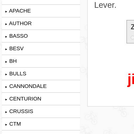
Lever.
APACHE
►
AUTHOR
►
BASSO
►
BESV
►
BH
►
BULLS
j
►
CANNONDALE
►
CENTURION
►
CRUSSIS
►
CTM
►