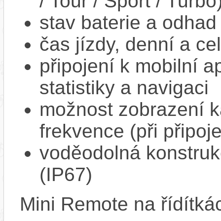
/ Tour / Sport / Turbo
stav baterie a odhad
čas jízdy, denní a ce
připojení k mobilní a
statistiky a navigaci
možnost zobrazení k
frekvence (při připoj
voděodolná konstrukc
(IP67)
Mini Remote na řídítká