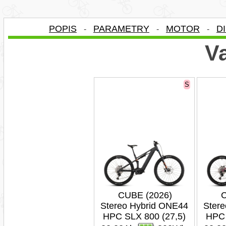
POPIS
PARAMETRY
MOTOR
D
-
-
-
Va
S
CUBE (2026)
C
Stereo Hybrid ONE44
Ster
HPC SLX 800 (27,5)
HPC 