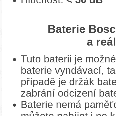
Baterie Bos
a reá
Tuto baterii je možné
baterie vyndávací, t
případě je držák bat
zabrání odcizení bate
Baterie nemá paměťov
můžete nabíjet i po k