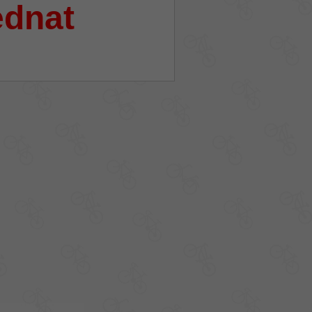
ednat