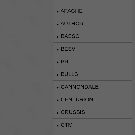
APACHE
►
AUTHOR
►
BASSO
►
BESV
►
BH
►
BULLS
►
CANNONDALE
►
CENTURION
►
CRUSSIS
►
CTM
►