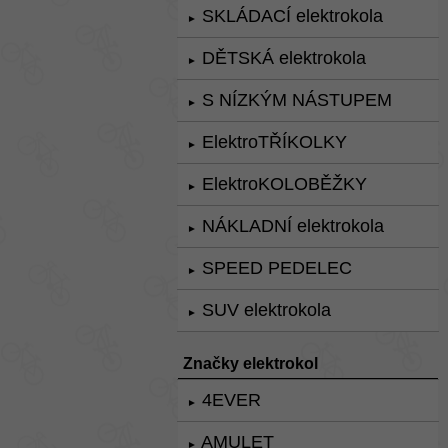
SKLÁDACÍ elektrokola
►
DĚTSKÁ elektrokola
►
S NÍZKÝM NÁSTUPEM
►
ElektroTŘÍKOLKY
►
ElektroKOLOBĚŽKY
►
NÁKLADNÍ elektrokola
►
SPEED PEDELEC
►
SUV elektrokola
►
Značky elektrokol
4EVER
►
AMULET
►