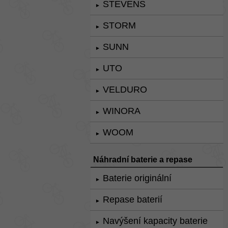
STEVENS
►
STORM
►
SUNN
►
UTO
►
VELDURO
►
WINORA
►
WOOM
►
Náhradní baterie a repase
Baterie originální
►
Repase baterií
►
Navýšení kapacity baterie
►