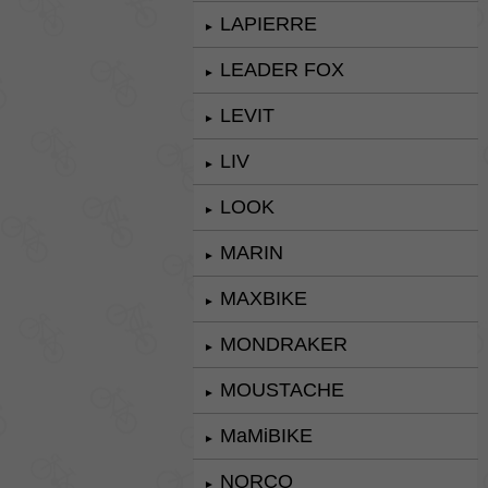
LAPIERRE
►
LEADER FOX
►
LEVIT
►
LIV
►
LOOK
►
MARIN
►
MAXBIKE
►
MONDRAKER
►
MOUSTACHE
►
MaMiBIKE
►
NORCO
►