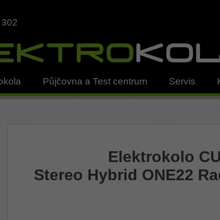
 302
okola
Půjčovna a Test centrum
Servis
Elektrokolo C
Stereo Hybrid ONE22 Rac