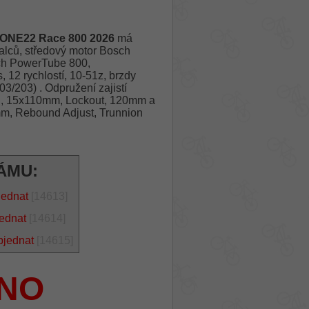
 ONE22 Race 800 2026
má
ců, středový motor Bosch
sch PowerTube 800,
 rychlostí, 10-51z, brzdy
/203) . Odpružení zajistí
ed, 15x110mm, Lockout, 120mm a
m, Rebound Adjust, Trunnion
ÁMU:
jednat
[14613]
jednat
[14614]
bjednat
[14615]
NO