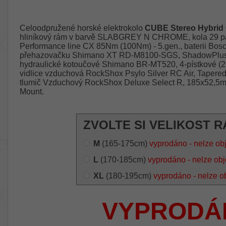
Celoodpružené horské elektrokolo
CUBE Stereo Hybrid
hliníkový rám v barvě SLABGREY N CHROME, kola 29 pal
Performance line CX 85Nm (100Nm) - 5.gen., baterii Bo
přehazovačku Shimano XT RD-M8100-SGS, ShadowPlus, 12
hydraulické kotoučové Shimano BR-MT520, 4-pístkové (203
vidlice vzduchová RockShox Psylo Silver RC Air, Taper
tlumič Vzduchový RockShox Deluxe Select R, 185x52,5m
Mount.
ZVOLTE SI VELIKOST R
M
(165-175cm)
vyprodáno - nelze ob
L
(170-185cm)
vyprodáno - nelze ob
XL
(180-195cm)
vyprodáno - nelze o
VYPRODÁ