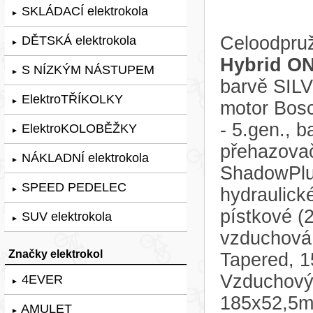
SKLÁDACÍ elektrokola
►
Celoodpruž
DĚTSKÁ elektrokola
►
Hybrid ON
S NÍZKÝM NÁSTUPEM
►
barvě SILV
ElektroTŘÍKOLKY
►
motor Bos
- 5.gen., 
ElektroKOLOBĚŽKY
►
přehazova
NÁKLADNÍ elektrokola
►
ShadowPlus
SPEED PEDELEC
hydraulic
►
pístkové (2
SUV elektrokola
►
vzduchová 
Značky elektrokol
Tapered, 
Vzduchový
4EVER
►
185x52,5m
AMULET
►