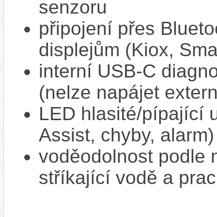
senzoru
připojení přes Bluet
displejům (Kiox, Sm
interní USB‑C diagnos
(nelze napájet extern
LED hlasité/pípající
Assist, chyby, alarm)
voděodolnost podle n
stříkající vodě a pra