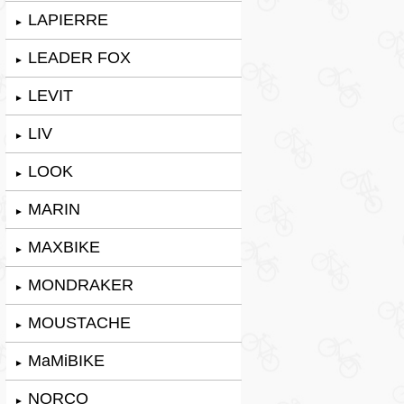
LAPIERRE
►
LEADER FOX
►
LEVIT
►
LIV
►
LOOK
►
MARIN
►
MAXBIKE
►
MONDRAKER
►
MOUSTACHE
►
MaMiBIKE
►
NORCO
►