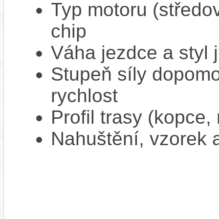
Typ motoru (středov
chip
Váha jezdce a styl j
Stupeň síly dopomo
rychlost
Profil trasy (kopce,
Nahuštění, vzorek a