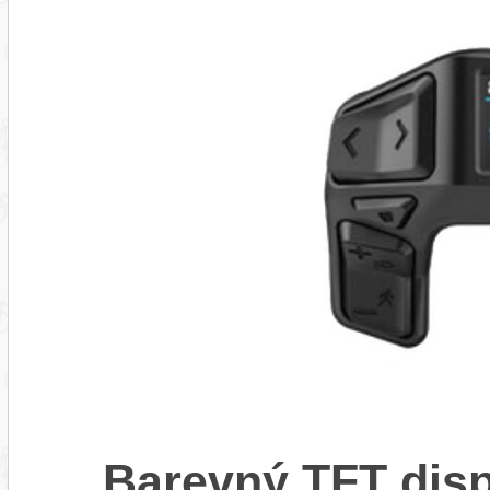
Barevný TFT disp