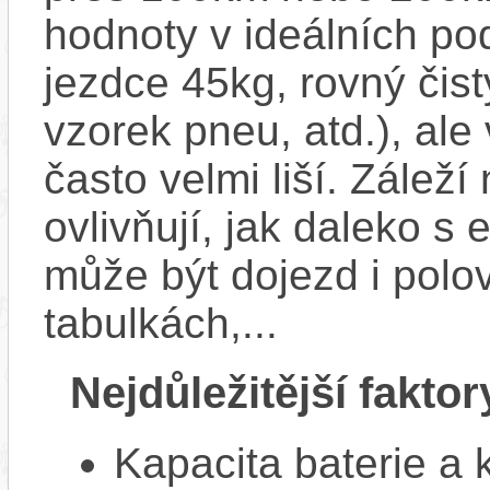
hodnoty v ideálních p
jezdce 45kg, rovný čistý
vzorek pneu, atd.), ale
často velmi liší. Zálež
ovlivňují, jak daleko s
může být dojezd i polo
tabulkách,...
Nejdůležitější faktor
Kapacita baterie a 