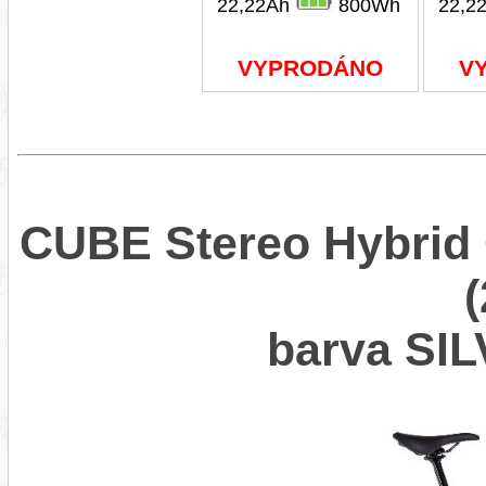
22,22Ah
800Wh
22,2
VYPRODÁNO
V
CUBE Stereo Hybrid
barva SI