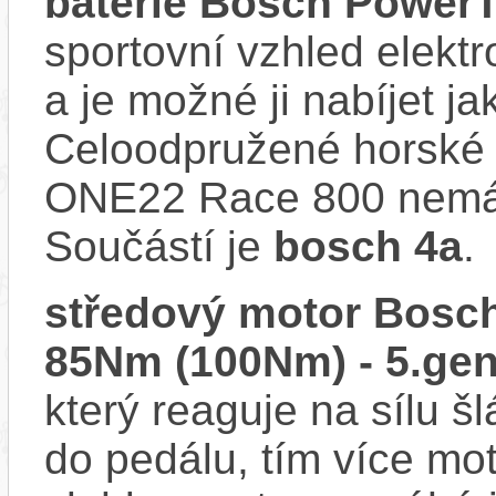
baterie Bosch Power
sportovní vzhled elektr
a je možné ji nabíjet ja
Celoodpružené horské e
ONE22 Race 800 nemá u
Součástí je
bosch 4a
.
středový motor Bosch
85Nm (100Nm) - 5.gen
který reaguje na sílu šl
do pedálu, tím více mo