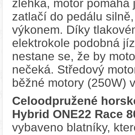
zlehka, motor pomáhá j
zatlačí do pedálu siln
výkonem. Díky tlakovém
elektrokole podobná jí
nestane se, že by motor
nečeká. Středový motor
běžné motory (250W) v
Celoodpružené horsk
Hybrid ONE22 Race 8
vybaveno blatníky, kter