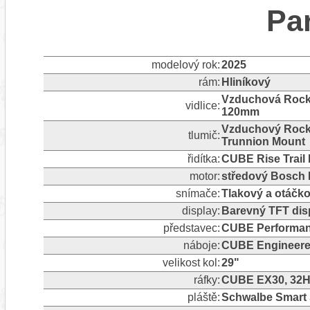
Pa
modelový rok:
2025
rám:
Hliníkový
Vzduchová RockS
vidlice:
120mm
Vzduchový RockS
tlumič:
Trunnion Mount
řidítka:
CUBE Rise Trail 
motor:
středový Bosch 
snímače:
Tlakový a otáčk
display:
Barevný TFT dis
představec:
CUBE Performanc
náboje:
CUBE Engineere
velikost kol:
29"
ráfky:
CUBE EX30, 32H,
pláště:
Schwalbe Smart S