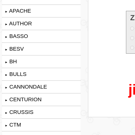
APACHE
►
Z
AUTHOR
►
BASSO
►
BESV
►
BH
►
BULLS
►
j
CANNONDALE
►
CENTURION
►
CRUSSIS
►
CTM
►