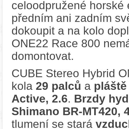
celoodpružené horské 
předním ani zadním svě
dokoupit a na kolo dop
ONE22 Race 800 nemá 
domontovat.
CUBE Stereo Hybrid 
kola
29 palců
a
plášt
Active, 2.6
.
Brzdy hyd
Shimano BR-MT420, 4
tlumení se stará
vzduc