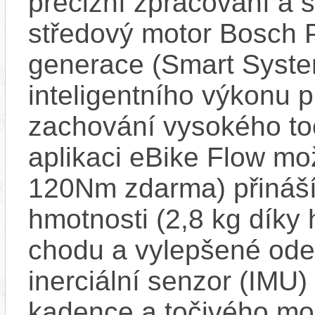
precizní zpracování a 
středový motor Bosch 
generace (Smart Syste
inteligentního výkonu pr
zachování vysokého t
aplikaci eBike Flow m
120Nm zdarma) přináší
hmotnosti (2,8 kg díky 
chodu a vylepšené ode
inerciální senzor (IMU) 
kadence a točivého m