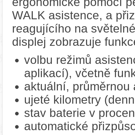
ergonomické pomocí pět
WALK asistence, a přiz
reagujícího na světel
displej zobrazuje funkc
volbu režimů asisten
aplikací), včetně f
aktuální, průměrnou 
ujeté kilometry (denn
stav baterie v proce
automatické přizpůs