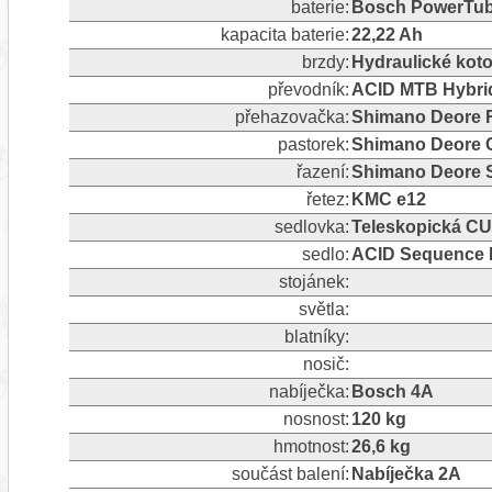
baterie:
Bosch PowerTub
kapacita baterie:
22,22 Ah
brzdy:
Hydraulické kot
převodník:
ACID MTB Hybrid
přehazovačka:
Shimano Deore R
pastorek:
Shimano Deore 
řazení:
Shimano Deore SL
řetez:
KMC e12
sedlovka:
Teleskopická CU
sedlo:
ACID Sequence 
stojánek:
světla:
blatníky:
nosič:
nabíječka:
Bosch 4A
nosnost:
120 kg
hmotnost:
26,6 kg
součást balení:
Nabíječka 2A