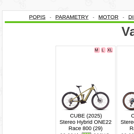
POPIS
PARAMETRY
MOTOR
D
-
-
-
Va
M
L
XL
CUBE (2025)
C
Stereo Hybrid ONE22
Ster
Race 800 (29)
R