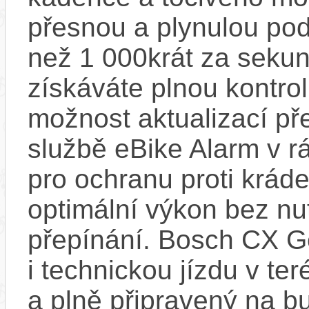
přesnou a plynulou pod
než 1 000krát za sekun
získáváte plnou kontro
možnost aktualizací pře
službě eBike Alarm v r
pro ochranu proti krád
optimální výkon bez nu
přepínání. Bosch CX Ge
i technickou jízdu v ter
a plně připravený na b