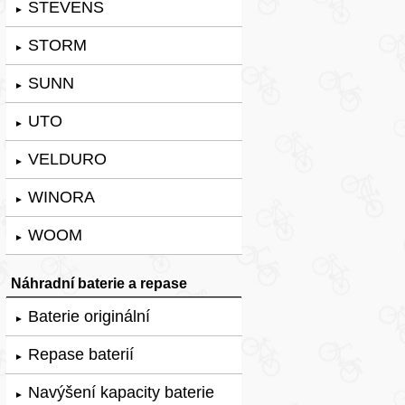
STEVENS
►
STORM
►
SUNN
►
UTO
►
VELDURO
►
WINORA
►
WOOM
►
Náhradní baterie a repase
Baterie originální
►
Repase baterií
►
Navýšení kapacity baterie
►