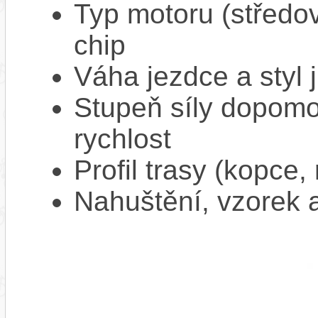
Typ motoru (středov
chip
Váha jezdce a styl j
Stupeň síly dopomo
rychlost
Profil trasy (kopce,
Nahuštění, vzorek a