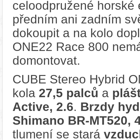
celoodpružené horské 
předním ani zadním svě
dokoupit a na kolo dop
ONE22 Race 800 nemá 
domontovat.
CUBE Stereo Hybrid 
kola
27,5 palců
a
pláš
Active, 2.6
.
Brzdy hyd
Shimano BR-MT520, 4
tlumení se stará
vzduc