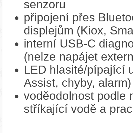
senzoru
připojení přes Bluet
displejům (Kiox, Sm
interní USB‑C diagnos
(nelze napájet extern
LED hlasité/pípající
Assist, chyby, alarm)
voděodolnost podle n
stříkající vodě a pra