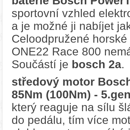
baterie Bosch Power
sportovní vzhled elektr
a je možné ji nabíjet ja
Celoodpružené horské e
ONE22 Race 800 nemá u
Součástí je
bosch 2a
.
středový motor Bosch
85Nm (100Nm) - 5.gen
který reaguje na sílu šl
do pedálu, tím více mo