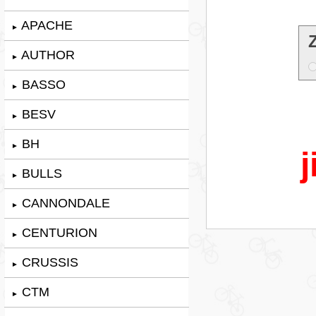
APACHE
►
AUTHOR
►
BASSO
►
BESV
►
BH
►
j
BULLS
►
CANNONDALE
►
CENTURION
►
CRUSSIS
►
CTM
►