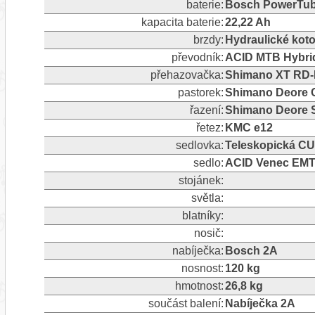
baterie:
Bosch PowerTub
kapacita baterie:
22,22 Ah
brzdy:
Hydraulické kot
převodník:
ACID MTB Hybrid
přehazovačka:
Shimano XT RD-M
pastorek:
Shimano Deore 
řazení:
Shimano Deore S
řetez:
KMC e12
sedlovka:
Teleskopická CU
sedlo:
ACID Venec EMT
stojánek:
světla:
blatníky:
nosič:
nabíječka:
Bosch 2A
nosnost:
120 kg
hmotnost:
26,8 kg
součást balení:
Nabíječka 2A