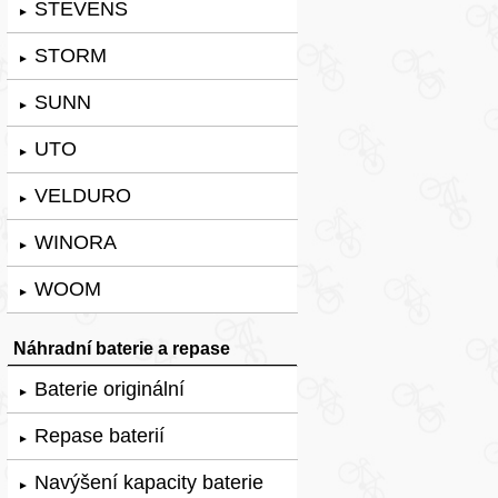
STEVENS
►
STORM
►
SUNN
►
UTO
►
VELDURO
►
WINORA
►
WOOM
►
Náhradní baterie a repase
Baterie originální
►
Repase baterií
►
Navýšení kapacity baterie
►