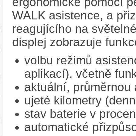
ergonomické pomocí pět
WALK asistence, a přiz
reagujícího na světel
displej zobrazuje funkc
volbu režimů asisten
aplikací), včetně f
aktuální, průměrnou 
ujeté kilometry (denn
stav baterie v proce
automatické přizpůs