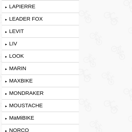
LAPIERRE
►
LEADER FOX
►
LEVIT
►
LIV
►
LOOK
►
MARIN
►
MAXBIKE
►
MONDRAKER
►
MOUSTACHE
►
MaMiBIKE
►
NORCO
►