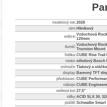
Pa
modelový rok:
2026
rám:
Hliníkový
Vzduchová RockS
vidlice:
120mm
Vzduchový RockS
tlumič:
Trunnion Mount
řidítka:
CUBE Rise Trail 
motor:
středový Bosch 
snímače:
Tlakový a otáčk
display:
Barevný TFT dis
představec:
CUBE Performanc
náboje:
CUBE Engineere
velikost kol:
27,5"
ráfky:
ACID SLX 30, 32
pláště:
Schwalbe Smart S