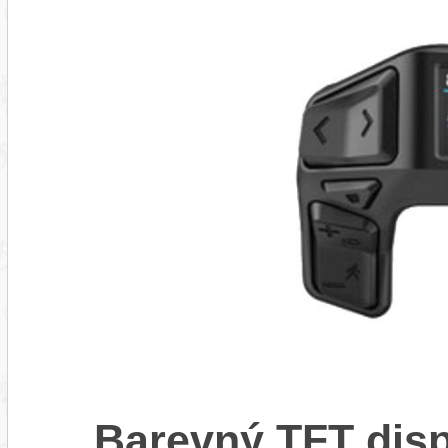
Barevný TFT disp