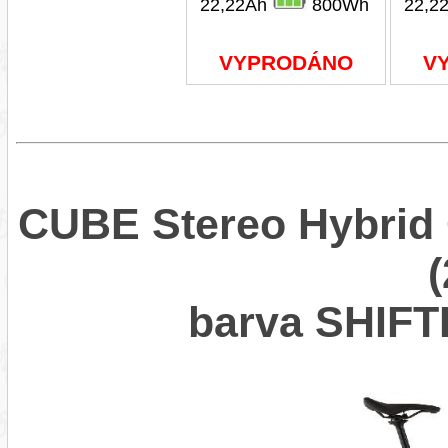
22,22Ah
800Wh
22,2
VYPRODÁNO
V
CUBE Stereo Hybrid
barva SHIF