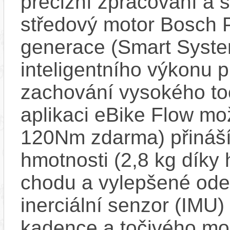
precizní zpracování a 
středový motor Bosch 
generace (Smart Syste
inteligentního výkonu pr
zachování vysokého t
aplikaci eBike Flow m
120Nm zdarma) přináší
hmotnosti (2,8 kg díky 
chodu a vylepšené ode
inerciální senzor (IMU) 
kadence a točivého m