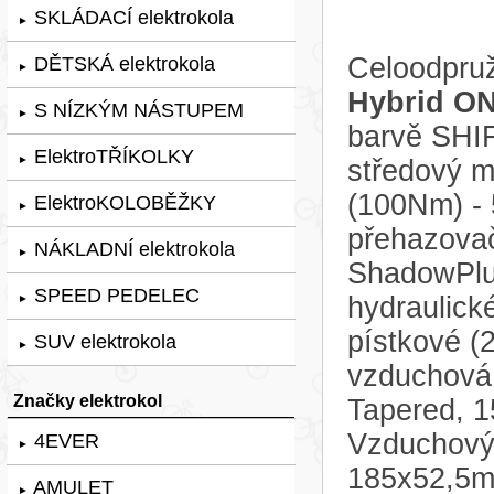
SKLÁDACÍ elektrokola
►
Celoodpruž
DĚTSKÁ elektrokola
►
Hybrid ON
S NÍZKÝM NÁSTUPEM
►
barvě SHI
ElektroTŘÍKOLKY
►
středový 
(100Nm) - 
ElektroKOLOBĚŽKY
►
přehazova
NÁKLADNÍ elektrokola
►
ShadowPlus
SPEED PEDELEC
hydraulic
►
pístkové (2
SUV elektrokola
►
vzduchová 
Značky elektrokol
Tapered, 
Vzduchový
4EVER
►
185x52,5m
AMULET
►