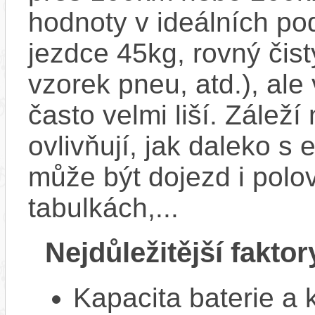
hodnoty v ideálních p
jezdce 45kg, rovný čistý
vzorek pneu, atd.), ale
často velmi liší. Zálež
ovlivňují, jak daleko s
může být dojezd i polo
tabulkách,...
Nejdůležitější faktor
Kapacita baterie a 