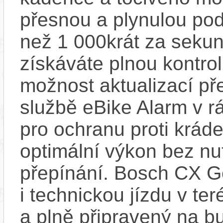
přesnou a plynulou pod
než 1 000krát za sekun
získáváte plnou kontro
možnost aktualizací pře
službě eBike Alarm v r
pro ochranu proti krád
optimální výkon bez nu
přepínání. Bosch CX Ge
i technickou jízdu v ter
a plně připravený na b