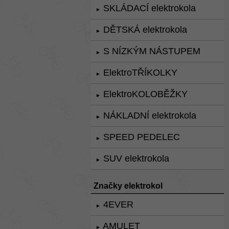
SKLÁDACÍ elektrokola
►
DĚTSKÁ elektrokola
►
S NÍZKÝM NÁSTUPEM
►
ElektroTŘÍKOLKY
►
ElektroKOLOBĚŽKY
►
NÁKLADNÍ elektrokola
►
SPEED PEDELEC
►
SUV elektrokola
►
Značky elektrokol
4EVER
►
AMULET
►