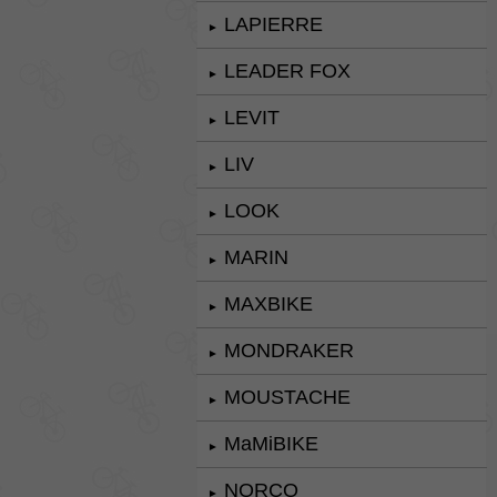
LAPIERRE
►
LEADER FOX
►
LEVIT
►
LIV
►
LOOK
►
MARIN
►
MAXBIKE
►
MONDRAKER
►
MOUSTACHE
►
MaMiBIKE
►
NORCO
►