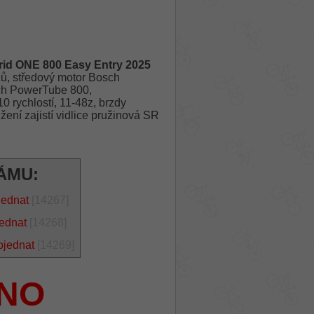
id ONE 800 Easy Entry 2025
ů, středový motor Bosch
sch PowerTube 800,
 rychlostí, 11-48z, brzdy
í zajistí vidlice pružinová SR
ÁMU:
jednat
[14267]
jednat
[14268]
bjednat
[14269]
NO