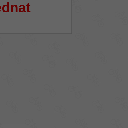
ednat