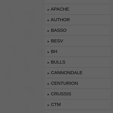
APACHE
►
AUTHOR
►
BASSO
►
BESV
►
BH
►
BULLS
►
CANNONDALE
►
CENTURION
►
CRUSSIS
►
CTM
►