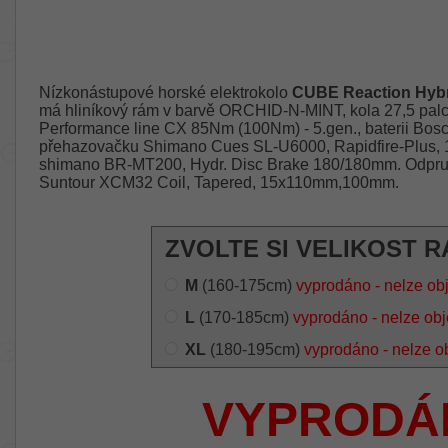
Nízkonástupové horské elektrokolo
CUBE Reaction Hybr
má hliníkový rám v barvě ORCHID-N-MINT, kola 27,5 palc
Performance line CX 85Nm (100Nm) - 5.gen., baterii Bo
přehazovačku Shimano Cues SL-U6000, Rapidfire-Plus, 10
shimano BR-MT200, Hydr. Disc Brake 180/180mm. Odpružen
Suntour XCM32 Coil, Tapered, 15x110mm,100mm.
ZVOLTE SI VELIKOST R
M
(160-175cm)
vyprodáno - nelze ob
L
(170-185cm)
vyprodáno - nelze ob
XL
(180-195cm)
vyprodáno - nelze o
VYPRODÁ