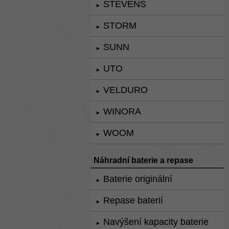
STEVENS
►
STORM
►
SUNN
►
UTO
►
VELDURO
►
WINORA
►
WOOM
►
Náhradní baterie a repase
Baterie originální
►
Repase baterií
►
Navýšení kapacity baterie
►