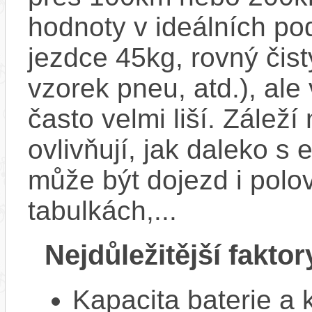
hodnoty v ideálních p
jezdce 45kg, rovný čistý
vzorek pneu, atd.), ale
často velmi liší. Zálež
ovlivňují, jak daleko s
může být dojezd i polo
tabulkách,...
Nejdůležitější faktor
Kapacita baterie a 