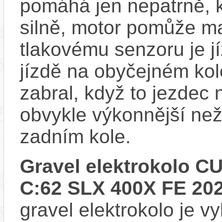
pomáhá jen nepatrně, k
silně, motor pomůže m
tlakovému senzoru je j
jízdě na obyčejném kol
zabral, když to jezdec
obvykle výkonnější ne
zadním kole.
Gravel elektrokolo
C:62 SLX 400X FE 20
gravel elektrokolo je 