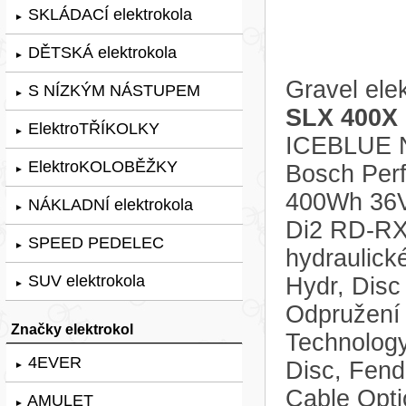
SKLÁDACÍ elektrokola
►
DĚTSKÁ elektrokola
►
Gravel ele
S NÍZKÝM NÁSTUPEM
►
SLX 400X 
ElektroTŘÍKOLKY
►
ICEBLUE N
ElektroKOLOBĚŽKY
Bosch Perf
►
400Wh 36V
NÁKLADNÍ elektrokola
►
Di2 RD-RX8
SPEED PEDELEC
►
hydraulic
SUV elektrokola
Hydr, Disc
►
Odpružení 
Značky elektrokol
Technology
4EVER
Disc, Fend
►
Cable Opt
AMULET
►