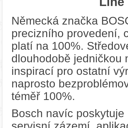
Line
Německá značka BOSCH
precizního provedení, 
platí na 100%. Středov
dlouhodobě jedničkou na
inspirací pro ostatní vý
naprosto bezproblémově
téměř 100%.
Bosch navíc poskytuje 
servisní zázemí, aplika