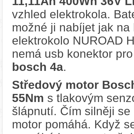
11,11Ah 400Wh 36V Li
vzhled elektrokola. Bat
možné ji nabíjet jak na
elektrokolo NUROAD 
nemá usb konektor pro 
bosch 4a
.
Středový motor Bosc
55Nm
s tlakovým senzo
šlápnutí. Čím silněji se
motor pomáhá. Když se