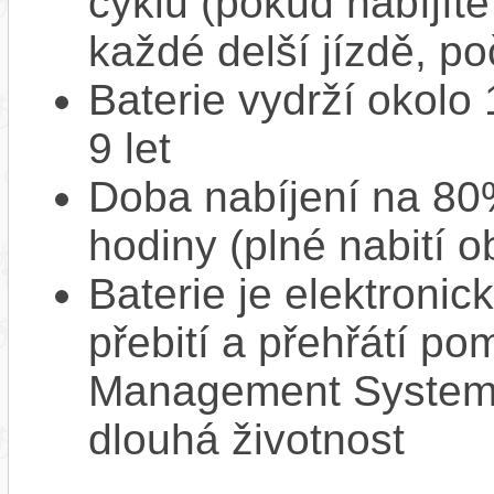
cyklů (pokud nabíjíte
každé delší jízdě, po
Baterie vydrží okolo
9 let
Doba nabíjení na 80%
hodiny (plné nabití o
Baterie je elektronic
přebití a přehřátí p
Management System),
dlouhá životnost