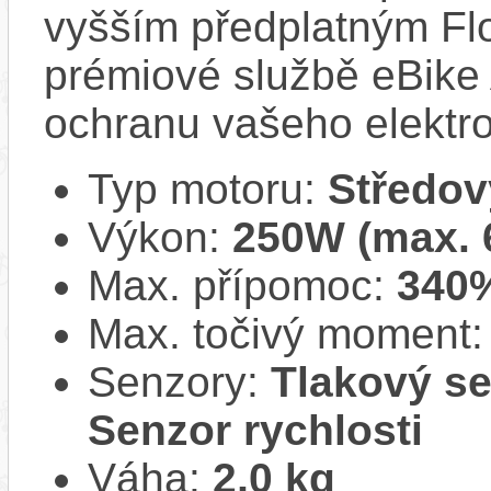
vyšším předplatným Flo
prémiové službě eBike 
ochranu vašeho elektro
Typ motoru:
Středov
Výkon:
250W (max.
Max. přípomoc:
340
Max. točivý moment
Senzory:
Tlakový se
Senzor rychlosti
Váha:
2,0 kg