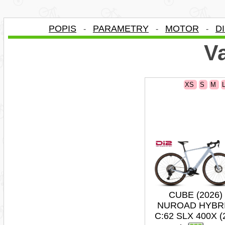
POPIS
PARAMETRY
MOTOR
D
-
-
-
Va
XS
S
M
CUBE (2026)
NUROAD HYBR
C:62 SLX 400X (