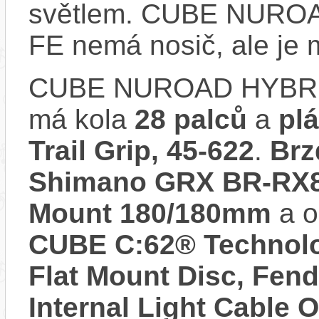
světlem. CUBE NURO
FE nemá nosič, ale je
CUBE NUROAD HYBRID
má kola
28 palců
a
plá
Trail Grip, 45-622
.
Brz
Shimano GRX BR-RX820
Mount 180/180mm
a o
CUBE C:62® Technology
Flat Mount Disc, Fen
Internal Light Cable