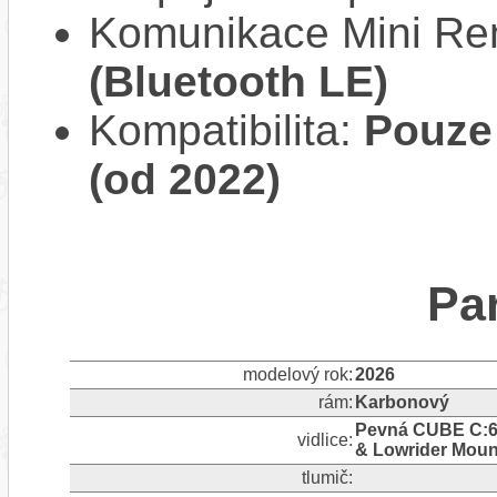
Komunikace Mini Re
(Bluetooth LE)
Kompatibilita:
Pouze
(od 2022)
Pa
modelový rok:
2026
rám:
Karbonový
Pevná CUBE C:62®
vidlice:
& Lowrider Mount
tlumič: