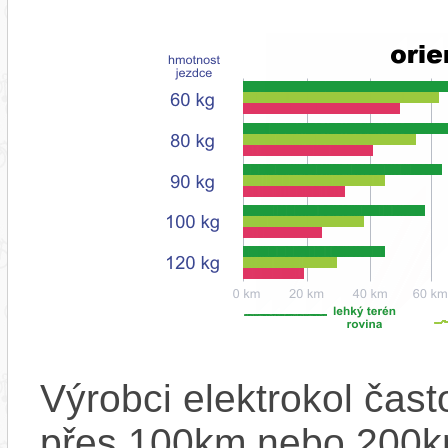
Výrobci elektrokol čas
přes 100km nebo 200km