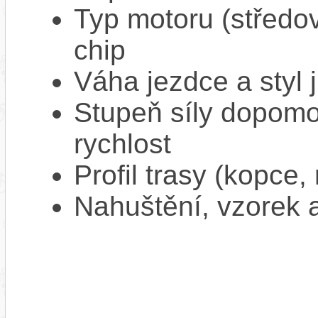
Typ motoru (středov
chip
Váha jezdce a styl j
Stupeň síly dopomo
rychlost
Profil trasy (kopce,
Nahuštění, vzorek a