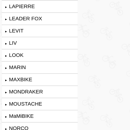
LAPIERRE
►
LEADER FOX
►
LEVIT
►
LIV
►
LOOK
►
MARIN
►
MAXBIKE
►
MONDRAKER
►
MOUSTACHE
►
MaMiBIKE
►
NORCO
►