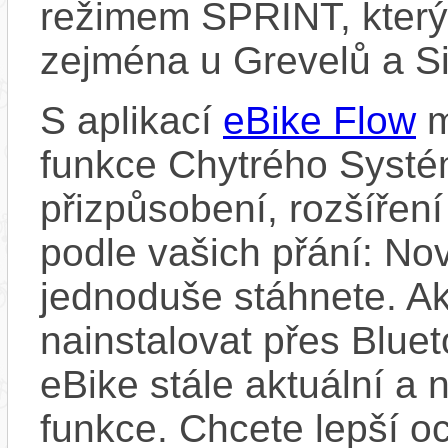
režimem SPRINT, který 
zejména u Grevelů a Sil
S aplikací
eBike Flow
m
funkce Chytrého Systé
přizpůsobení, rozšíření
podle vašich přání: Nov
jednoduše stáhnete. A
nainstalovat přes Bluet
eBike stále aktuální a 
funkce. Chcete lepší o