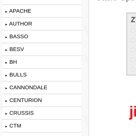
APACHE
►
Z
AUTHOR
►
BASSO
►
BESV
►
BH
►
BULLS
►
CANNONDALE
►
CENTURION
►
j
CRUSSIS
►
CTM
►