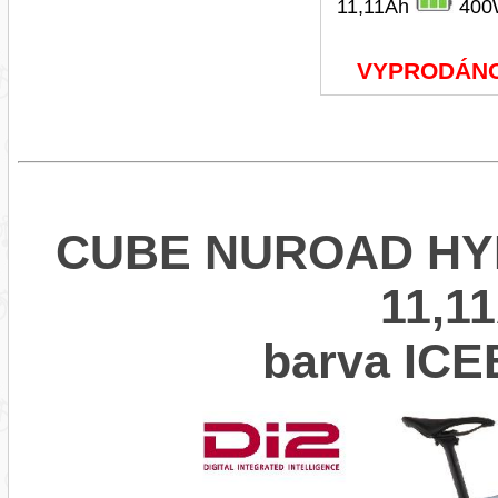
11,11Ah
400
VYPRODÁN
CUBE NUROAD HYB
11,11
barva IC