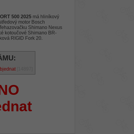
ORT 500 2025
má hliníkový
tředový motor Bosch
 přehazovačku Shimano Nexus
cké kotoučové Shimano BR-
íková RIGID Fork 20.
ÁMU:
bjednat
[14897]
NO
ednat