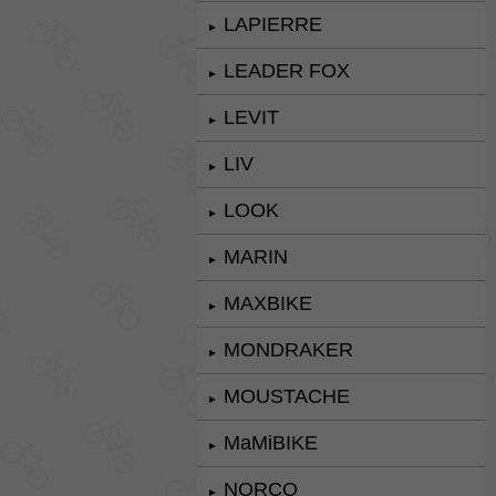
LAPIERRE
►
LEADER FOX
►
LEVIT
►
LIV
►
LOOK
►
MARIN
►
MAXBIKE
►
MONDRAKER
►
MOUSTACHE
►
MaMiBIKE
►
NORCO
►