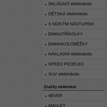
SKLÁDACÍ elektrokola
►
DĚTSKÁ elektrokola
►
S NÍZKÝM NÁSTUPEM
►
ElektroTŘÍKOLKY
►
ElektroKOLOBĚŽKY
►
NÁKLADNÍ elektrokola
►
SPEED PEDELEC
►
SUV elektrokola
►
Značky elektrokol
4EVER
►
AMULET
►