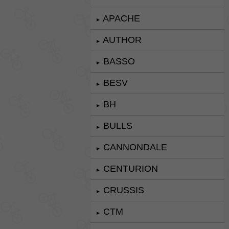
APACHE
►
AUTHOR
►
BASSO
►
BESV
►
BH
►
BULLS
►
CANNONDALE
►
CENTURION
►
CRUSSIS
►
CTM
►