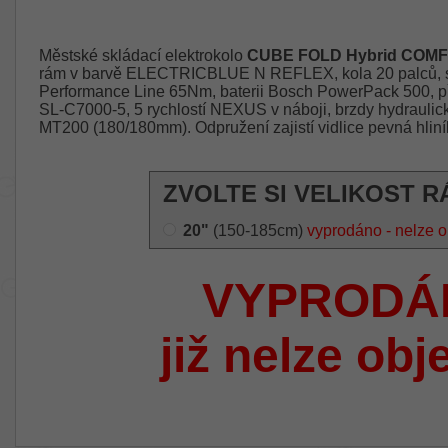
Městské skládací elektrokolo
CUBE FOLD Hybrid COMF
rám v barvě ELECTRICBLUE N REFLEX, kola 20 palců, s
Performance Line 65Nm, baterii Bosch PowerPack 500,
SL-C7000-5, 5 rychlostí NEXUS v náboji, brzdy hydrauli
MT200 (180/180mm). Odpružení zajistí vidlice pevná hlin
ZVOLTE SI VELIKOST R
20"
(150-185cm)
vyprodáno - nelze o
VYPRODÁ
již nelze obj