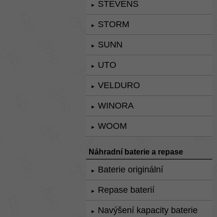
STEVENS
►
STORM
►
SUNN
►
UTO
►
VELDURO
►
WINORA
►
WOOM
►
Náhradní baterie a repase
Baterie originální
►
Repase baterií
►
Navýšení kapacity baterie
►