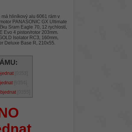
5
má hliníkový alu 6061 rám v
 motor PANASONIC GX Ultimate
ku Sram Eagle 70, 12 rychlostí,
 Evo 4 piston/rotor 203mm.
 GOLD Isolator RC3, 160mm,
r Deluxe Base R, 210x55.
RÁMU:
bjednat
[9353]
jednat
[9354]
objednat
[9355]
NO
ednat