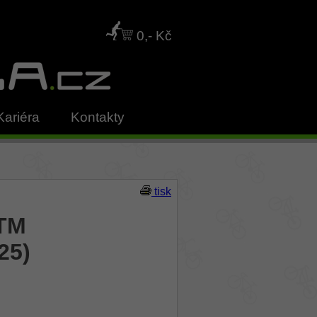
0,- Kč
Kariéra
Kontakty
tisk
CTM
25)