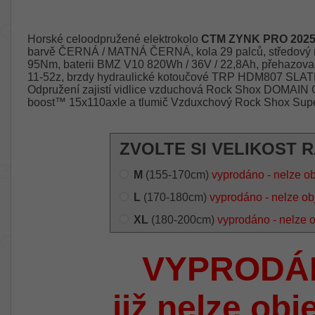
Horské celoodpružené elektrokolo
CTM ZYNK PRO 202
barvě ČERNÁ / MATNÁ ČERNÁ, kola 29 palců, středový
95Nm, baterii BMZ V10 820Wh / 36V / 22,8Ah, přehazovač
11-52z, brzdy hydraulické kotoučové TRP HDM807 SLATE
Odpružení zajistí vidlice vzduchová Rock Shox DOMAIN
boost™ 15x110axle a tlumič Vzduxchový Rock Shox Supe
ZVOLTE SI VELIKOST 
M
(155-170cm)
vyprodáno - nelze o
L
(170-180cm)
vyprodáno - nelze ob
XL
(180-200cm)
vyprodáno - nelze 
VYPRODÁ
již nelze obj