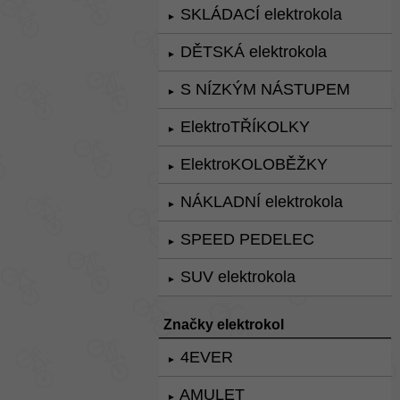
SKLÁDACÍ elektrokola
►
DĚTSKÁ elektrokola
►
S NÍZKÝM NÁSTUPEM
►
ElektroTŘÍKOLKY
►
ElektroKOLOBĚŽKY
►
NÁKLADNÍ elektrokola
►
SPEED PEDELEC
►
SUV elektrokola
►
Značky elektrokol
4EVER
►
AMULET
►