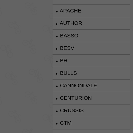
APACHE
►
AUTHOR
►
BASSO
►
BESV
►
BH
►
BULLS
►
CANNONDALE
►
CENTURION
►
CRUSSIS
►
CTM
►