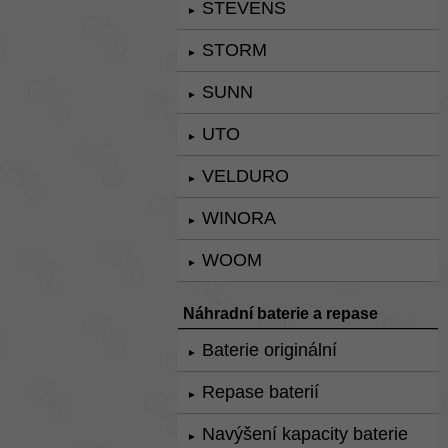
STEVENS
►
STORM
►
SUNN
►
UTO
►
VELDURO
►
WINORA
►
WOOM
►
Náhradní baterie a repase
Baterie originální
►
Repase baterií
►
Navýšení kapacity baterie
►