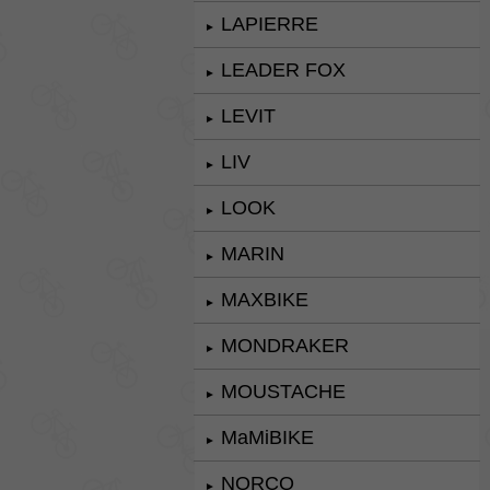
LAPIERRE
►
LEADER FOX
►
LEVIT
►
LIV
►
LOOK
►
MARIN
►
MAXBIKE
►
MONDRAKER
►
MOUSTACHE
►
MaMiBIKE
►
NORCO
►