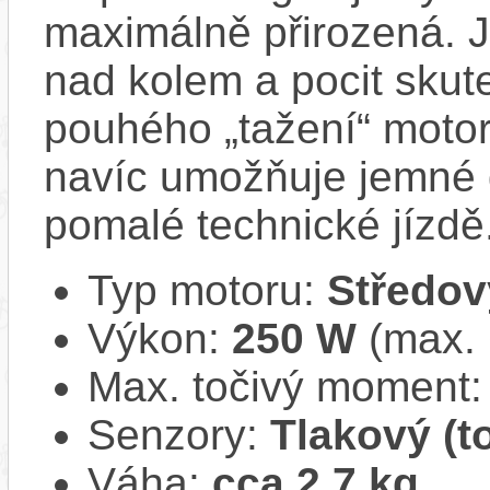
maximálně přirozená. 
nad kolem a pocit skut
pouhého „tažení“ motor
navíc umožňuje jemné 
pomalé technické jízdě
Typ motoru:
Středov
Výkon:
250 W
(max.
Max. točivý moment
Senzory:
Tlakový (t
Váha:
cca 2,7 kg