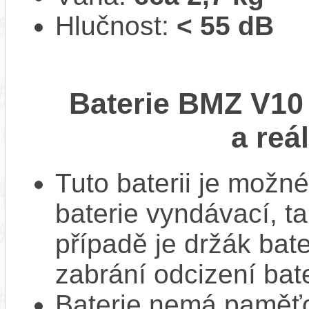
Hlučnost:
< 55 dB
Baterie BMZ V10 
a reá
Tuto baterii je možné
baterie vyndávací, t
případě je držák bat
zabrání odcizení bate
Baterie nemá paměťov