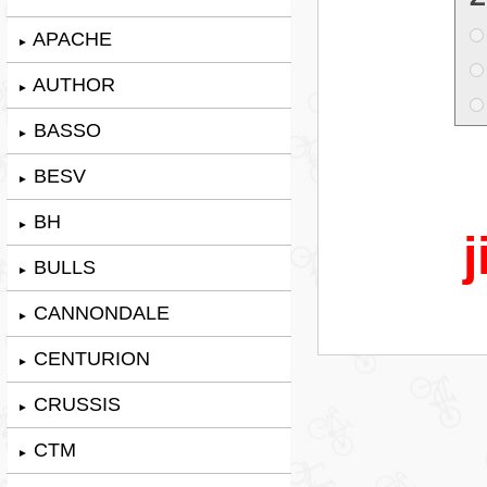
APACHE
►
AUTHOR
►
BASSO
►
BESV
►
BH
►
j
BULLS
►
CANNONDALE
►
CENTURION
►
CRUSSIS
►
CTM
►