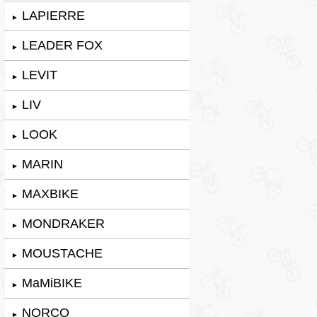
LAPIERRE
►
LEADER FOX
►
LEVIT
►
LIV
►
LOOK
►
MARIN
►
MAXBIKE
►
MONDRAKER
►
MOUSTACHE
►
MaMiBIKE
►
NORCO
►