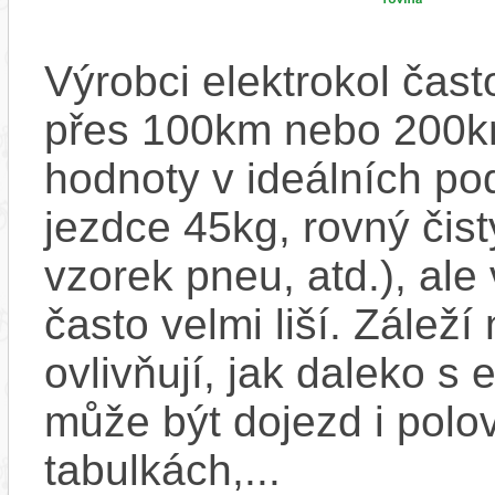
Výrobci elektrokol čas
přes 100km nebo 200km
hodnoty v ideálních p
jezdce 45kg, rovný čistý
vzorek pneu, atd.), ale
často velmi liší. Zálež
ovlivňují, jak daleko s
může být dojezd i polo
tabulkách,...