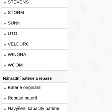
STEVENS
►
STORM
►
SUNN
►
UTO
►
VELDURO
►
WINORA
►
WOOM
►
Náhradní baterie a repase
Baterie originální
►
Repase baterií
►
Navýšení kapacity baterie
►