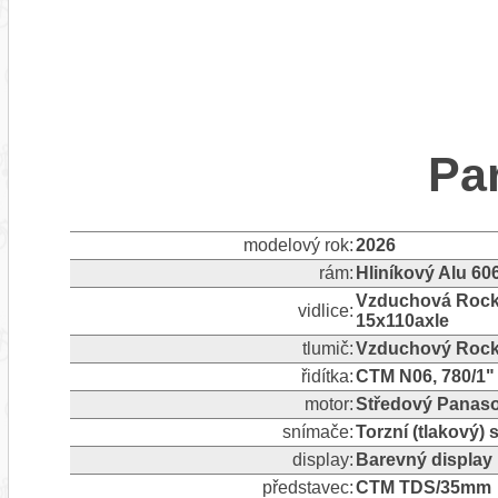
Pa
modelový rok:
2026
rám:
Hliníkový Alu 60
Vzduchová Rock
vidlice:
15x110axle
tlumič:
Vzduchový Rock 
řidítka:
CTM N06, 780/1"
motor:
Středový Panas
snímače:
Torzní (tlakový)
display:
Barevný display
představec:
CTM TDS/35mm