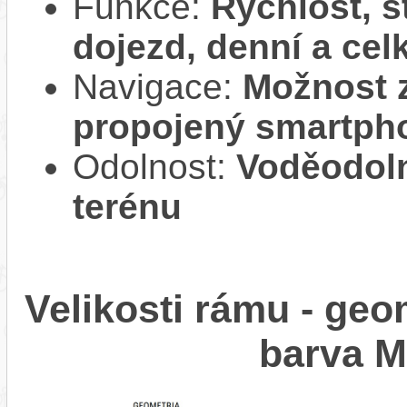
Funkce:
Rychlost, s
dojezd, denní a cel
Navigace:
Možnost z
propojený smartph
Odolnost:
Voděodol
terénu
Velikosti rámu - ge
barva 