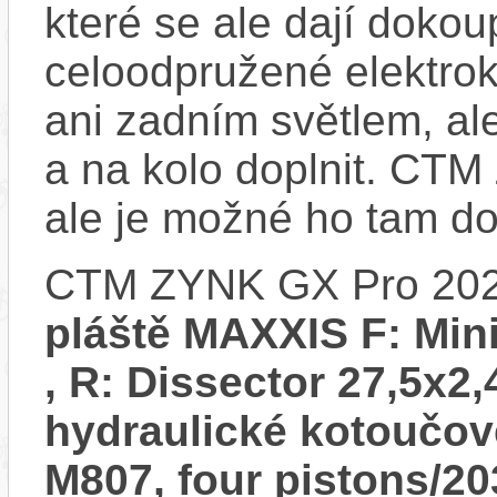
které se ale dají dokou
celoodpružené elektro
ani zadním světlem, ale
a na kolo doplnit. CT
ale je možné ho tam d
CTM ZYNK GX Pro 202
pláště MAXXIS F: Mi
, R: Dissector 27,5x2
hydraulické kotoučo
M807, four pistons/