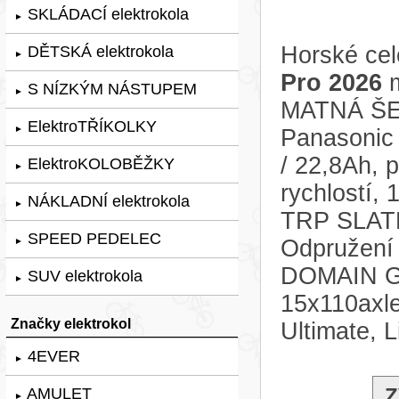
SKLÁDACÍ elektrokola
►
Horské cel
DĚTSKÁ elektrokola
►
Pro 2026
m
S NÍZKÝM NÁSTUPEM
►
MATNÁ ŠEDÁ
ElektroTŘÍKOLKY
►
Panasonic
/ 22,8Ah, 
ElektroKOLOBĚŽKY
►
rychlostí,
NÁKLADNÍ elektrokola
►
TRP SLATE
SPEED PEDELEC
Odpružení 
►
DOMAIN GO
SUV elektrokola
►
15x110axl
Značky elektrokol
Ultimate, 
4EVER
►
Z
AMULET
►