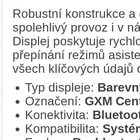
Robustní konstrukce a 
spolehlivý provoz i v 
Displej poskytuje rych
přepínání režimů asist
všech klíčových údajů o
Typ displeje:
Barevn
Označení:
GXM Cent
Konektivita:
Bluetoo
Kompatibilita:
Systé