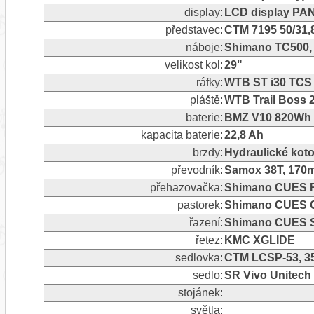
display:
LCD display PA
představec:
CTM 7195 50/31
náboje:
Shimano TC500, C
velikost kol:
29"
ráfky:
WTB ST i30 TCS 
pláště:
WTB Trail Boss 
baterie:
BMZ V10 820Wh /
kapacita baterie:
22,8 Ah
brzdy:
Hydraulické kot
převodník:
Samox 38T, 170
přehazovačka:
Shimano CUES RD
pastorek:
Shimano CUES C
řazení:
Shimano CUES S
řetez:
KMC XGLIDE
sedlovka:
CTM LCSP-53, 3
sedlo:
SR Vivo Unitech
stojánek:
světla: