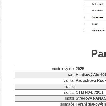
Pa
modelový rok:
2025
rám:
Hliníkový Alu 60
vidlice:
Vzduchová Rock
tlumič:
řidítka:
CTM N04, 720/1
motor:
Středový PANAS
snímače:
Torzní (tlakový)