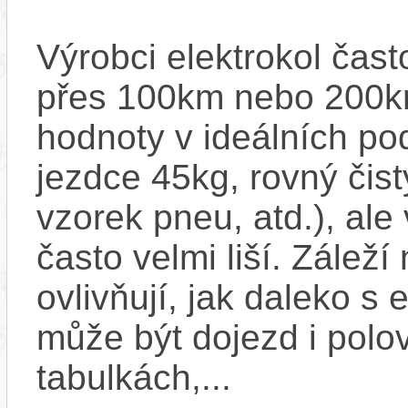
Výrobci elektrokol čas
přes 100km nebo 200km
hodnoty v ideálních p
jezdce 45kg, rovný čistý
vzorek pneu, atd.), ale
často velmi liší. Zálež
ovlivňují, jak daleko s
může být dojezd i polo
tabulkách,...