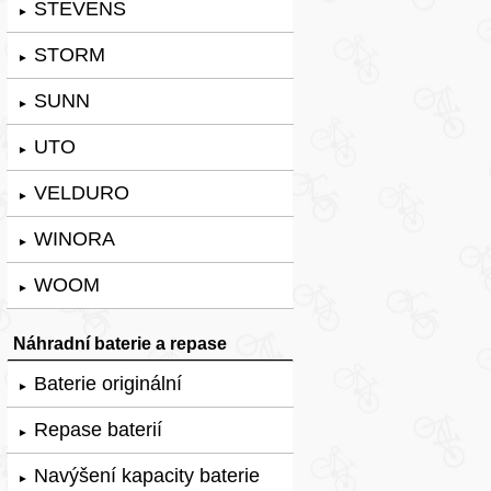
STEVENS
►
STORM
►
SUNN
►
UTO
►
VELDURO
►
WINORA
►
WOOM
►
Náhradní baterie a repase
Baterie originální
►
Repase baterií
►
Navýšení kapacity baterie
►