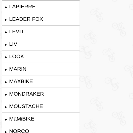
LAPIERRE
►
LEADER FOX
►
LEVIT
►
LIV
►
LOOK
►
MARIN
►
MAXBIKE
►
MONDRAKER
►
MOUSTACHE
►
MaMiBIKE
►
NORCO
►