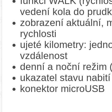
funkci WALK (rychlost
vedení kola do prud
zobrazení aktuální,
rychlosti
ujeté kilometry: jedno
vzdálenost
denní a noční režim 
ukazatel stavu nabití
konektor microUSB