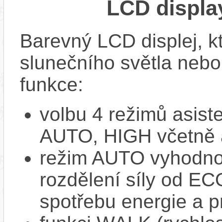
LCD displ
Barevný LCD displej, kte
slunečního světla nebo 
funkce:
volbu 4 režimů asi
AUTO, HIGH včetně 
režim AUTO vyhodnocu
rozdělení síly od EC
spotřebu energie a p