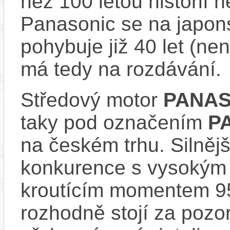
než 100 letou historií 
Panasonic se na japons
pohybuje již 40 let (nen
má tedy na rozdávání.
Středový motor
PANAS
taky pod označením
P
na českém trhu. Silnějš
konkurence s vysokým
kroutícím momentem 9
rozhodně stojí za pozo