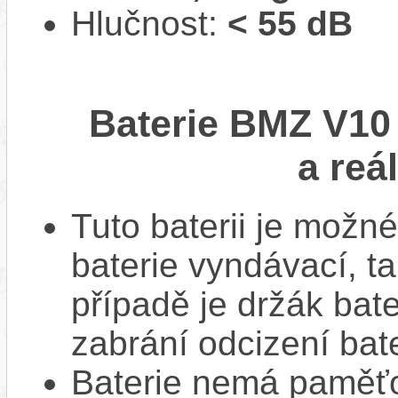
Hlučnost:
< 55 dB
Baterie BMZ V10 
a reá
Tuto baterii je možné
baterie vyndávací, t
případě je držák bat
zabrání odcizení bate
Baterie nemá paměťov