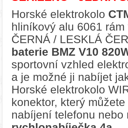
Horské elektrokolo
CTM
hliníkový alu 6061 r
ČERNÁ / LESKLÁ ČERN
baterie BMZ V10 820W
sportovní vzhled elektr
a je možné ji nabíjet ja
Horské elektrokolo WI
konektor, který můžete 
nabíjení telefonu nebo 
rychlonabíječka 4a
.