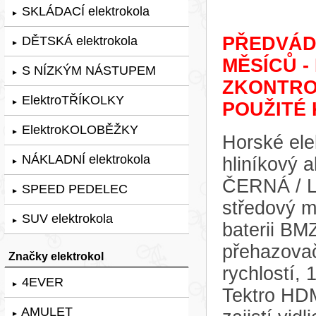
SKLÁDACÍ elektrokola
►
PŘEDVÁDĚ
DĚTSKÁ elektrokola
►
MĚSÍCŮ -
S NÍZKÝM NÁSTUPEM
►
ZKONTRO
ElektroTŘÍKOLKY
►
POUŽITÉ 
ElektroKOLOBĚŽKY
►
Horské ele
NÁKLADNÍ elektrokola
hliníkový
►
ČERNÁ / L
SPEED PEDELEC
►
středový 
SUV elektrokola
►
baterii BM
přehazova
Značky elektrokol
rychlostí,
4EVER
►
Tektro HDM
AMULET
►