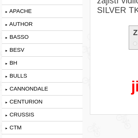
zajistí vi
SILVER TK
APACHE
►
AUTHOR
►
Z
BASSO
►
BESV
►
BH
►
BULLS
►
j
CANNONDALE
►
CENTURION
►
CRUSSIS
►
CTM
►