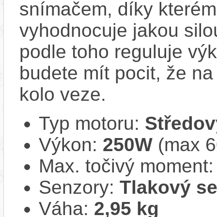
snímačem, díky kterému
vyhodnocuje jakou silo
podle toho reguluje vý
budete mít pocit, že na 
kolo veze.
Typ motoru:
Středov
Výkon:
250W
(max 
Max. točivý moment
Senzory:
Tlakový s
Váha:
2,95 kg