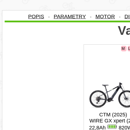
POPIS
PARAMETRY
MOTOR
D
-
-
-
Va
M
CTM (2025)
WIRE GX xpert (
22,8Ah
820