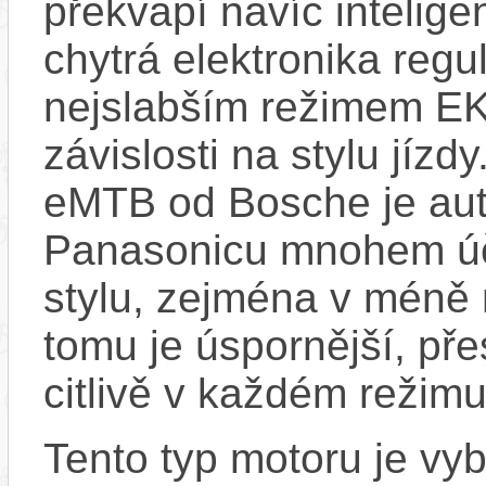
překvapí navíc inteli
chytrá elektronika regu
nejslabším režimem EK
závislosti na stylu jíz
eMTB od Bosche je aut
Panasonicu mnohem účin
stylu, zejména v méně
tomu je úspornější, pře
citlivě v každém režimu
Tento typ motoru je vy