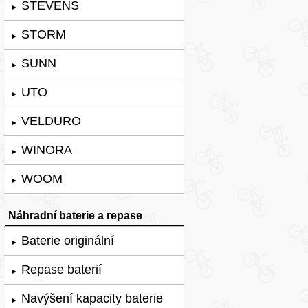
STEVENS
►
STORM
►
SUNN
►
UTO
►
VELDURO
►
WINORA
►
WOOM
►
Náhradní baterie a repase
Baterie originální
►
Repase baterií
►
Navýšení kapacity baterie
►