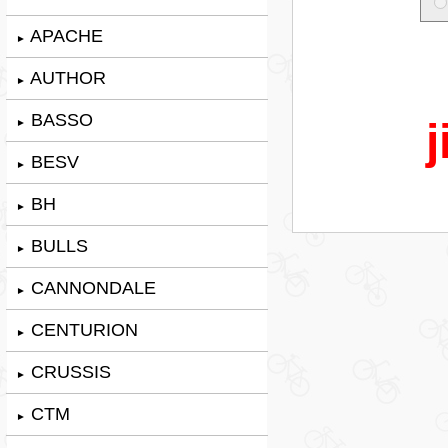
APACHE
►
AUTHOR
►
BASSO
j
►
BESV
►
BH
►
BULLS
►
CANNONDALE
►
CENTURION
►
CRUSSIS
►
CTM
►