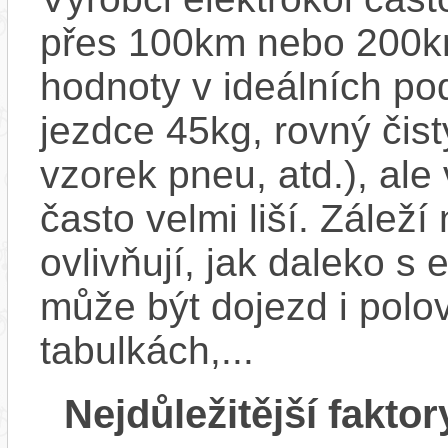
přes 100km nebo 200km
hodnoty v ideálních p
jezdce 45kg, rovný čistý
vzorek pneu, atd.), ale
často velmi liší. Zálež
ovlivňují, jak daleko s
může být dojezd i polo
tabulkách,...
Nejdůležitější faktor