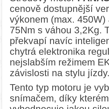
cenově dostupnější ve
výkonem (max. 450W) 
75Nm s váhou 3,2Kg. T
překvapí navíc inteli
chytrá elektronika regu
nejslabším režimem EK
závislosti na stylu jízdy
Tento typ motoru je vy
snímačem, díky kterému
vyhodnocuje jakou silo