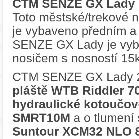
CTM SENZE GX Lady 
Toto městské/trekové n
je vybaveno předním a
SENZE GX Lady je vyb
nosičem s nosností 15
CTM SENZE GX Lady 
pláště WTB Riddler 
hydraulické kotoučo
SMRT10M
a o tlumení 
Suntour XCM32 NLO