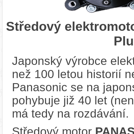
Středový elektromo
Pl
Japonský výrobce elekt
než 100 letou historií 
Panasonic se na japons
pohybuje již 40 let (nen
má tedy na rozdávání.
Středový motor
PANAS