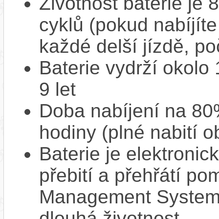
Životnost baterie je 
cyklů (pokud nabíjíte
každé delší jízdě, po
Baterie vydrží okolo
9 let
Doba nabíjení na 80%
hodiny (plné nabití o
Baterie je elektronic
přebití a přehřátí p
Management System),
dlouhá životnost