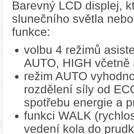
Barevný LCD displej, kte
slunečního světla nebo 
funkce:
volbu 4 režimů asi
AUTO, HIGH včetně 
režim AUTO vyhodnocu
rozdělení síly od EC
spotřebu energie a p
funkci WALK (rychlost
vedení kola do prud