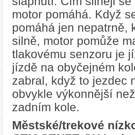
šlápnutí. Čím silněji se
motor pomáhá. Když se
pomáhá jen nepatrně, k
silně, motor pomůže m
tlakovému senzoru je j
jízdě na obyčejném kol
zabral, když to jezdec
obvykle výkonnější ne
zadním kole.
Městské/trekové nízk