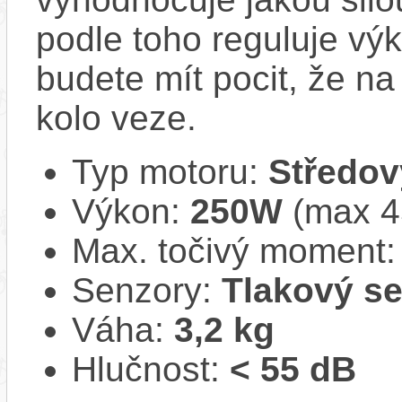
podle toho reguluje vý
budete mít pocit, že na 
kolo veze.
Typ motoru:
Středov
Výkon:
250W
(max 
Max. točivý moment
Senzory:
Tlakový s
Váha:
3,2 kg
Hlučnost:
< 55 dB