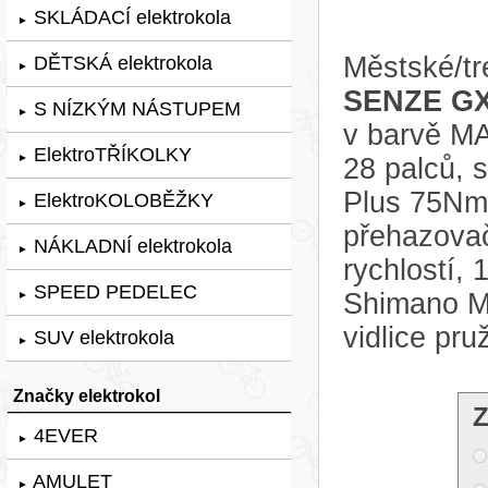
SKLÁDACÍ elektrokola
►
Městské/tr
DĚTSKÁ elektrokola
►
SENZE GX
S NÍZKÝM NÁSTUPEM
►
v barvě M
ElektroTŘÍKOLKY
►
28 palců,
Plus 75Nm,
ElektroKOLOBĚŽKY
►
přehazova
NÁKLADNÍ elektrokola
►
rychlostí,
SPEED PEDELEC
Shimano M
►
vidlice p
SUV elektrokola
►
Značky elektrokol
Z
4EVER
►
AMULET
►