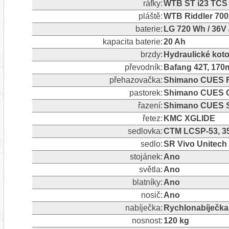
ráfky:
WTB ST i23 TCS 
pláště:
WTB Riddler 70
baterie:
LG 720 Wh / 36V 
kapacita baterie:
20 Ah
brzdy:
Hydraulické ko
převodník:
Bafang 42T, 17
přehazovačka:
Shimano CUES RD
pastorek:
Shimano CUES C
řazení:
Shimano CUES S
řetez:
KMC XGLIDE
sedlovka:
CTM LCSP-53, 3
sedlo:
SR Vivo Unitech
stojánek:
Ano
světla:
Ano
blatníky:
Ano
nosič:
Ano
nabíječka:
Rychlonabíječka
nosnost:
120 kg