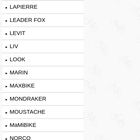
LAPIERRE
►
LEADER FOX
►
LEVIT
►
LIV
►
LOOK
►
MARIN
►
MAXBIKE
►
MONDRAKER
►
MOUSTACHE
►
MaMiBIKE
►
NORCO
►