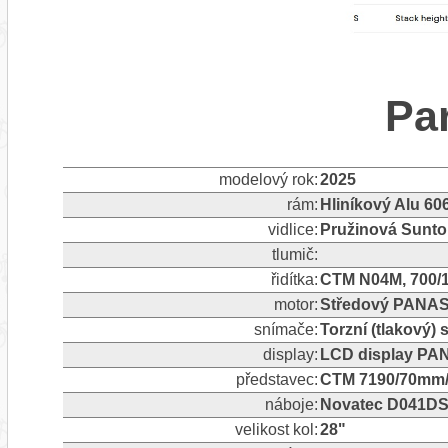
Pa
modelový rok:
2025
rám:
Hliníkový Alu 60
vidlice:
Pružinová Sunt
tlumič:
řidítka:
CTM N04M, 700/
motor:
Středový PANAS
snímače:
Torzní (tlakový)
display:
LCD display PA
představec:
CTM 7190/70mm/
náboje:
Novatec D041DS
velikost kol:
28"