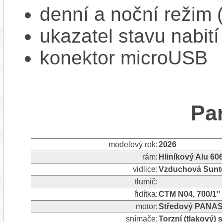
denní a noční režim 
ukazatel stavu nabití
konektor microUSB
Pa
modelový rok:
2026
rám:
Hliníkový Alu 60
vidlice:
Vzduchová Sunto
tlumič:
řidítka:
CTM N04, 700/1"
motor:
Středový PANAS
snímače:
Torzní (tlakový)