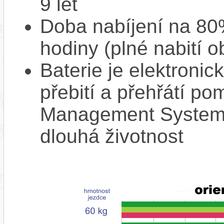
9 let
Doba nabíjení na 80%
hodiny (plné nabití o
Baterie je elektronic
přebití a přehřátí p
Management System),
dlouhá životnost