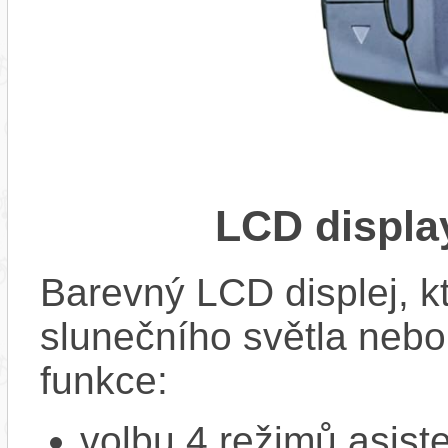
LCD displ
Barevný LCD displej, kte
slunečního světla nebo 
funkce:
volbu 4 režimů asi