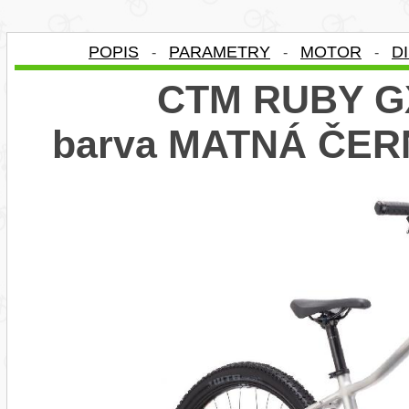
POPIS
PARAMETRY
MOTOR
D
-
-
-
CTM RUBY GX
barva MATNÁ ČER