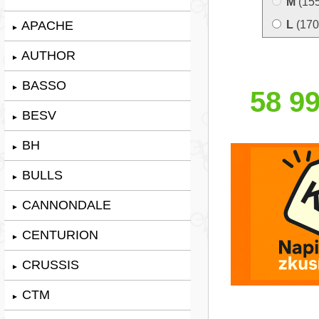
M
(15
APACHE
L
(170
►
AUTHOR
►
BASSO
►
58 99
BESV
►
BH
►
BULLS
►
CANNONDALE
►
CENTURION
►
CRUSSIS
►
CTM
►