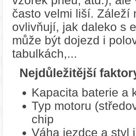
vzorek pneu, atd.), ale
často velmi liší. Zálež
ovlivňují, jak daleko s
může být dojezd i polo
tabulkách,...
Nejdůležitější faktor
Kapacita baterie a 
Typ motoru (středov
chip
Váha jezdce a styl j