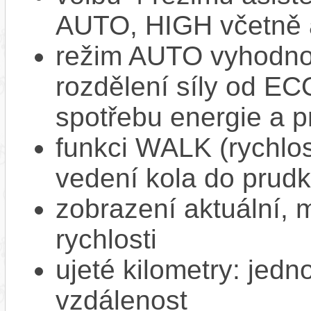
AUTO, HIGH včetně 
režim AUTO vyhodnocu
rozdělení síly od EC
spotřebu energie a p
funkci WALK (rychlost
vedení kola do prud
zobrazení aktuální,
rychlosti
ujeté kilometry: jedno
vzdálenost