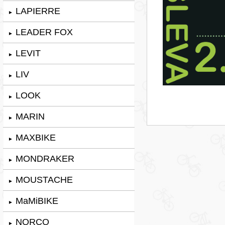
LAPIERRE
►
LEADER FOX
►
LEVIT
►
LIV
►
LOOK
►
MARIN
►
MAXBIKE
►
MONDRAKER
►
MOUSTACHE
►
MaMiBIKE
►
NORCO
►