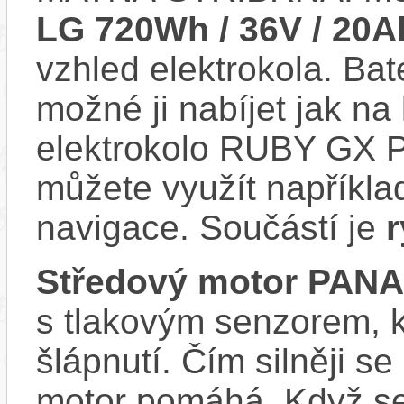
LG 720Wh / 36V / 20A
vzhled elektrokola. Bat
možné ji nabíjet jak na
elektrokolo RUBY GX P
můžete využít napříkla
navigace. Součástí je
r
Středový motor PAN
s tlakovým senzorem, k
šlápnutí. Čím silněji se
motor pomáhá. Když se