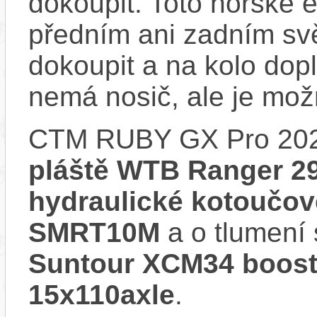
dokoupit. Toto horské 
předním ani zadním svě
dokoupit a na kolo do
nemá nosič, ale je mo
CTM RUBY GX Pro 202
pláště WTB Ranger 2
hydraulické kotoučo
SMRT10M
a o tlumení 
Suntour XCM34 boost
15x110axle
.