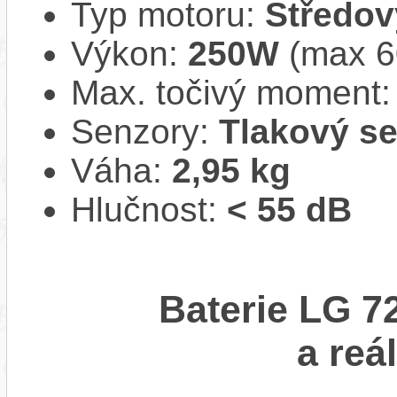
Typ motoru:
Středov
Výkon:
250W
(max 
Max. točivý moment
Senzory:
Tlakový s
Váha:
2,95 kg
Hlučnost:
< 55 dB
Baterie LG 7
a reá