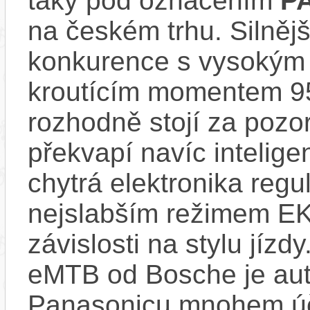
taky pod označením
P
na českém trhu. Silnějš
konkurence s vysokým
kroutícím momentem 9
rozhodně stojí za pozo
překvapí navíc inteli
chytrá elektronika regu
nejslabším režimem EK
závislosti na stylu jíz
eMTB od Bosche je aut
Panasonicu mnohem účin