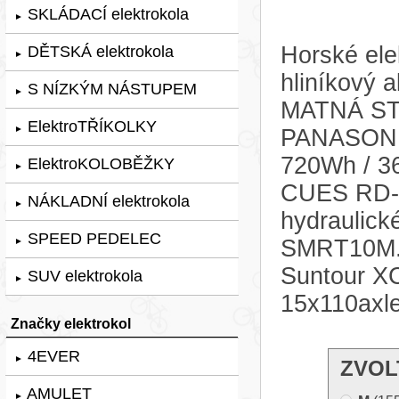
SKLÁDACÍ elektrokola
►
Horské ele
DĚTSKÁ elektrokola
►
hliníkový
S NÍZKÝM NÁSTUPEM
►
MATNÁ STŘ
ElektroTŘÍKOLKY
►
PANASONIC
720Wh / 3
ElektroKOLOBĚŽKY
►
CUES RD-U
NÁKLADNÍ elektrokola
►
hydraulic
SPEED PEDELEC
SMRT10M. O
►
Suntour X
SUV elektrokola
►
15x110axle
Značky elektrokol
4EVER
►
ZVOL
AMULET
►