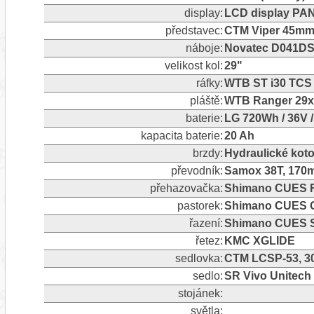
display:
LCD display PA
představec:
CTM Viper 45mm 
náboje:
Novatec D041DS
velikost kol:
29"
ráfky:
WTB ST i30 TCS 
pláště:
WTB Ranger 29x
baterie:
LG 720Wh / 36V 
kapacita baterie:
20 Ah
brzdy:
Hydraulické ko
převodník:
Samox 38T, 170
přehazovačka:
Shimano CUES RD
pastorek:
Shimano CUES C
řazení:
Shimano CUES S
řetez:
KMC XGLIDE
sedlovka:
CTM LCSP-53, 3
sedlo:
SR Vivo Unitech
stojánek:
světla: