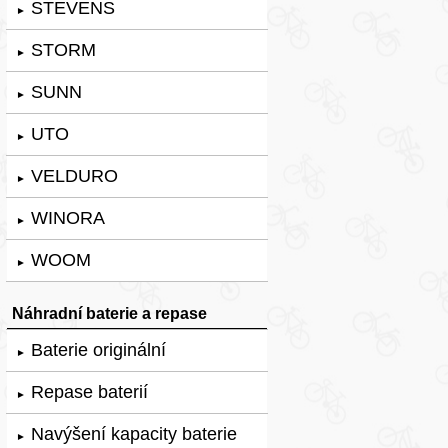
STEVENS
►
STORM
►
SUNN
►
UTO
►
VELDURO
►
WINORA
►
WOOM
►
Náhradní baterie a repase
Baterie originální
►
Repase baterií
►
Navýšení kapacity baterie
►