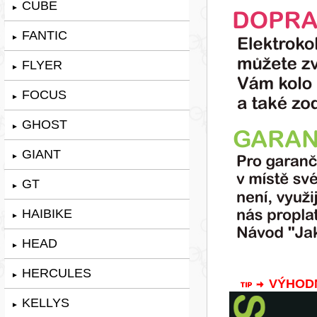
CUBE
►
FANTIC
►
FLYER
►
FOCUS
►
GHOST
►
GIANT
►
GT
►
HAIBIKE
►
HEAD
►
HERCULES
►
VÝHODNÁ
KELLYS
►