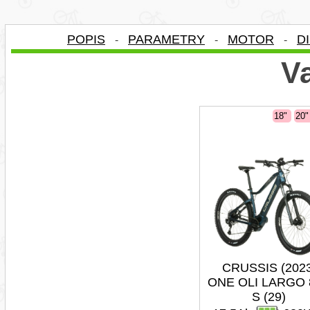
POPIS
PARAMETRY
MOTOR
D
-
-
-
Va
18"
20
CRUSSIS (202
ONE OLI LARGO 8
S (29)