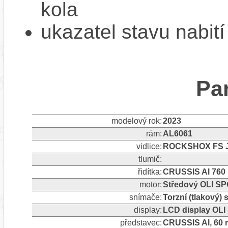
kola
ukazatel stavu nabití
Pa
modelový rok:
2023
rám:
AL6061
vidlice:
ROCKSHOX FS Ju
tlumič:
řidítka:
CRUSSIS Al 760
motor:
Středový OLI S
snímače:
Torzní (tlakový)
display:
LCD display OL
představec:
CRUSSIS Al, 60 