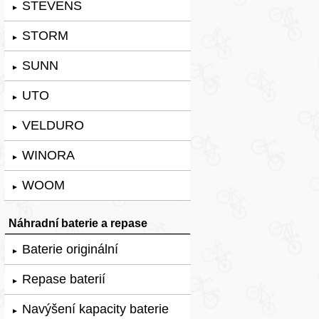
STEVENS
►
STORM
►
SUNN
►
UTO
►
VELDURO
►
WINORA
►
WOOM
►
Náhradní baterie a repase
Baterie originální
►
Repase baterií
►
Navýšení kapacity baterie
►