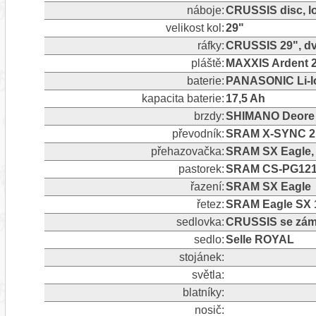
náboje:
CRUSSIS disc, l
velikost kol:
29"
ráfky:
CRUSSIS 29", dv
pláště:
MAXXIS Ardent 2
baterie:
PANASONIC Li-Io
kapacita baterie:
17,5 Ah
brzdy:
SHIMANO Deore 
převodník:
SRAM X-SYNC 2
přehazovačka:
SRAM SX Eagle, 
pastorek:
SRAM CS-PG1210
řazení:
SRAM SX Eagle
řetez:
SRAM Eagle SX 
sedlovka:
CRUSSIS se zám
sedlo:
Selle ROYAL
stojánek:
světla:
blatníky:
nosič: