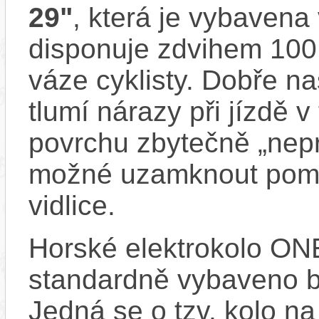
29"
, která je vybaven
disponuje zdvihem 100
váze cyklisty. Dobře na
tlumí nárazy při jízdě 
povrchu zbytečně „nepr
možné uzamknout pomo
vidlice.
Horské elektrokolo O
standardně vybaveno bl
Jedná se o tzv. kolo na