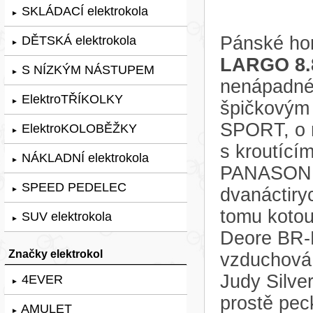
SKLÁDACÍ elektrokola
►
Pánské hor
DĚTSKÁ elektrokola
►
LARGO 8.8
S NÍZKÝM NÁSTUPEM
►
nenápadné
ElektroTŘÍKOLKY
►
špičkovým
SPORT, o 
ElektroKOLOBĚŽKY
►
s kroutící
NÁKLADNÍ elektrokola
►
PANASONIC
SPEED PEDELEC
dvanáctiry
►
tomu koto
SUV elektrokola
►
Deore BR
Značky elektrokol
vzduchová
Judy Silve
4EVER
►
prostě pec
AMULET
►