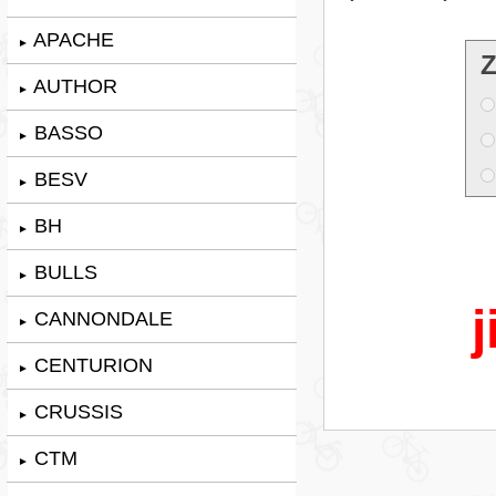
APACHE
►
Z
AUTHOR
►
BASSO
►
BESV
►
BH
►
BULLS
►
j
CANNONDALE
►
CENTURION
►
CRUSSIS
►
CTM
►