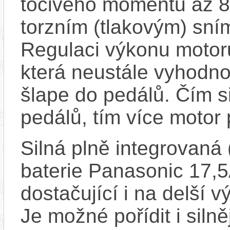
točivého momentu až 8
torzním (tlakovým) sní
Regulaci výkonu motoru
která neustále vyhodno
šlape do pedálů. Čím sil
pedálů, tím více motor
Silná plně integrovaná
baterie Panasonic 17,
dostačující i na delší v
Je možné pořídit i siln