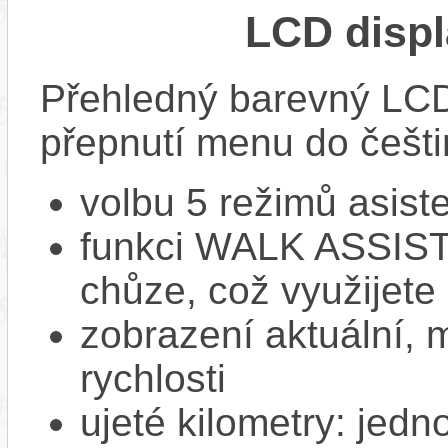
LCD disp
Přehledný barevný LCD
přepnutí menu do češti
volbu 5 režimů asist
funkci WALK ASSIST 
chůze, což využijete 
zobrazení aktuální,
rychlosti
ujeté kilometry: jedn