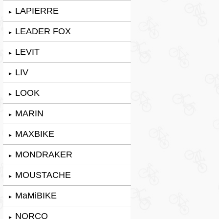
LAPIERRE
►
LEADER FOX
►
LEVIT
►
LIV
►
LOOK
►
MARIN
►
MAXBIKE
►
MONDRAKER
►
MOUSTACHE
►
MaMiBIKE
►
NORCO
►