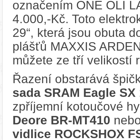
označením ONE OLI LA
4.000,-Kč. Toto elektrok
29“, která jsou obuta 
plášťů MAXXIS ARDENT
můžete ze tří velikostí 
Řazení obstarává špi
sada SRAM Eagle SX 
zpříjemní kotoučové hy
Deore BR-MT410
neb
vidlice ROCKSHOX FS 