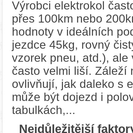
Výrobci elektrokol čas
přes 100km nebo 200km
hodnoty v ideálních p
jezdce 45kg, rovný čistý
vzorek pneu, atd.), ale
často velmi liší. Zálež
ovlivňují, jak daleko s
může být dojezd i polo
tabulkách,...
Nejdůležitější faktor