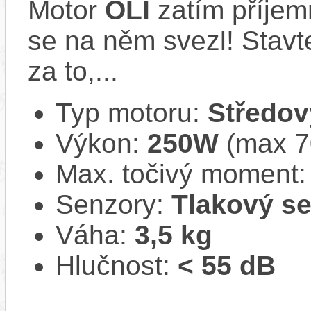
Motor
OLI
zatím příjem
se na něm svezl! Stavte
za to,...
Typ motoru:
Středov
Výkon:
250W
(max 
Max. točivý moment
Senzory:
Tlakový s
Váha:
3,5 kg
Hlučnost:
< 55 dB