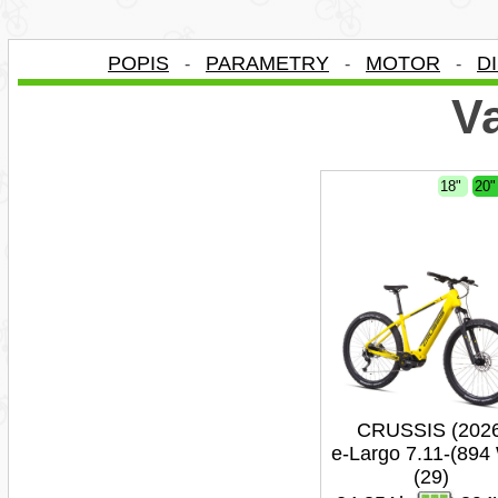
POPIS
PARAMETRY
MOTOR
D
-
-
-
Va
18"
20
CRUSSIS (202
e-Largo 7.11-(894
(29)