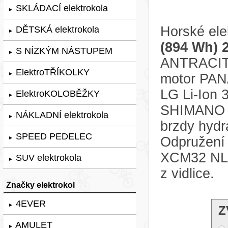
SKLÁDACÍ elektrokola
►
Horské ele
DĚTSKÁ elektrokola
►
(894 Wh) 
S NÍZKÝM NÁSTUPEM
►
ANTRACITO
ElektroTŘÍKOLKY
►
motor PAN
LG Li-Ion 
ElektroKOLOBĚŽKY
►
SHIMANO A
NÁKLADNÍ elektrokola
►
brzdy hyd
SPEED PEDELEC
Odpružení 
►
XCM32 NLO
SUV elektrokola
►
z vidlice.
Značky elektrokol
4EVER
►
Z
AMULET
►