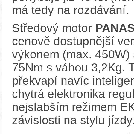
má tedy na rozdávání.
Středový motor
PANAS
cenově dostupnější ve
výkonem (max. 450W) 
75Nm s váhou 3,2Kg. T
překvapí navíc inteli
chytrá elektronika regu
nejslabším režimem EK
závislosti na stylu jízdy