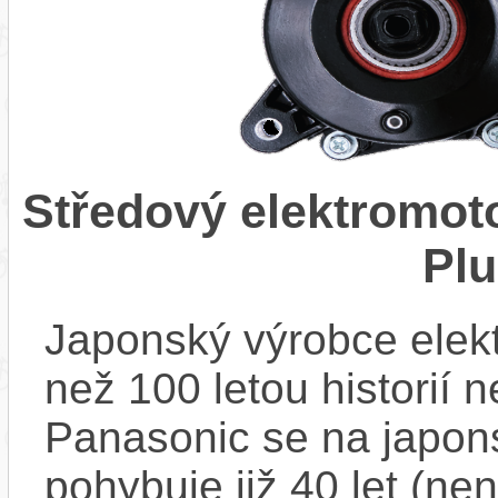
Středový elektromo
Pl
Japonský výrobce elekt
než 100 letou historií 
Panasonic se na japons
pohybuje již 40 let (nen