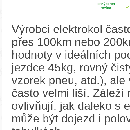
Výrobci elektrokol čas
přes 100km nebo 200km
hodnoty v ideálních p
jezdce 45kg, rovný čistý
vzorek pneu, atd.), ale
často velmi liší. Zálež
ovlivňují, jak daleko s
může být dojezd i polo