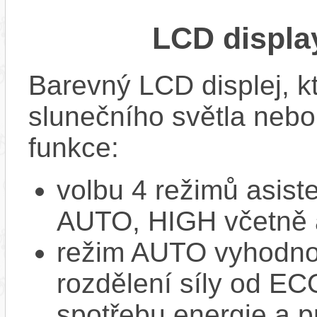
LCD displ
Barevný LCD displej, kte
slunečního světla nebo 
funkce:
volbu 4 režimů asi
AUTO, HIGH včetně 
režim AUTO vyhodnocu
rozdělení síly od EC
spotřebu energie a p