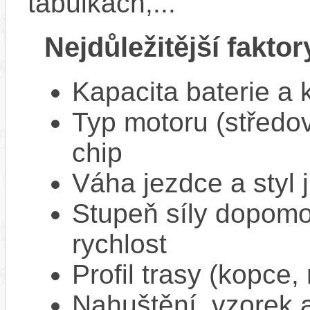
tabulkách,...
Nejdůležitější faktor
Kapacita baterie a 
Typ motoru (středov
chip
Váha jezdce a styl j
Stupeň síly dopomo
rychlost
Profil trasy (kopce,
Nahuštění, vzorek a