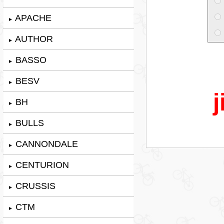
APACHE
►
AUTHOR
►
BASSO
►
BESV
►
j
BH
►
BULLS
►
CANNONDALE
►
CENTURION
►
CRUSSIS
►
CTM
►