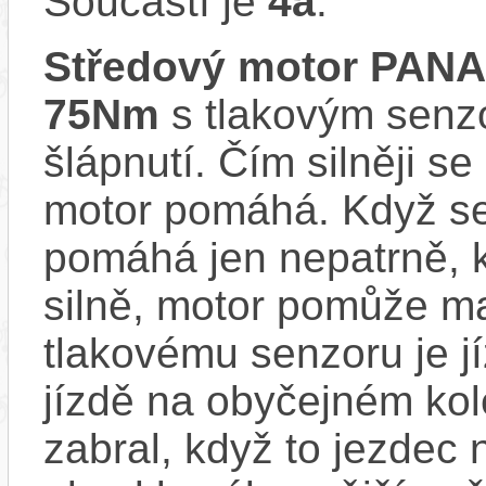
Součástí je
4a
.
Středový motor PAN
75Nm
s tlakovým senzo
šlápnutí. Čím silněji se
motor pomáhá. Když se
pomáhá jen nepatrně, k
silně, motor pomůže m
tlakovému senzoru je j
jízdě na obyčejném kol
zabral, když to jezdec