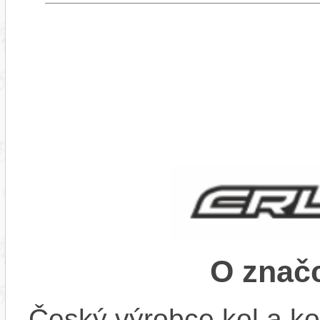
O znač
Český výrobce kol a ko