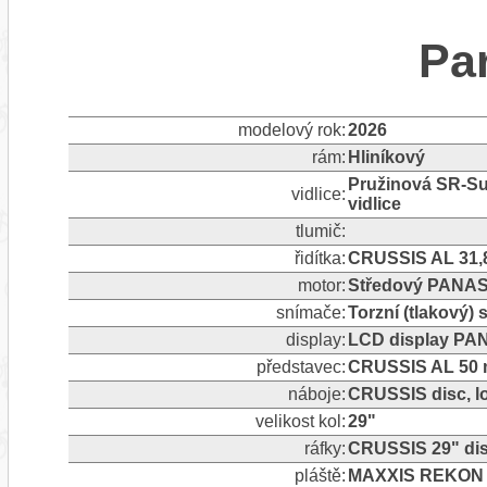
Pa
modelový rok:
2026
rám:
Hliníkový
Pružinová SR-Su
vidlice:
vidlice
tlumič:
řidítka:
CRUSSIS AL 31,
motor:
Středový PANAS
snímače:
Torzní (tlakový)
display:
LCD display PA
představec:
CRUSSIS AL 50 m
náboje:
CRUSSIS disc, l
velikost kol:
29"
ráfky:
CRUSSIS 29" dis
pláště:
MAXXIS REKON R