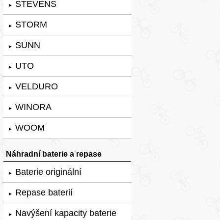
STEVENS
►
STORM
►
SUNN
►
UTO
►
VELDURO
►
WINORA
►
WOOM
►
Náhradní baterie a repase
Baterie originální
►
Repase baterií
►
Navýšení kapacity baterie
►