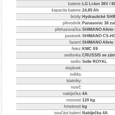
baterie:
LG Li-Ion 36V / 
kapacita baterie:
24,85 Ah
brzdy:
Hydraulické SH
převodník:
Panasonic 38 z
přehazovačka:
SHIMANO Alivio 
pastorek:
SHIMANO CS-HG2
řazení:
SHIMANO Alivio 
řetez:
KMC X9
sedlovka:
CRUSSIS se zám
sedlo:
Selle ROYAL
stojánek:
světla:
blatníky:
nosič:
nabíječka:
4A
nosnost:
120 kg
hmotnost:
kg
součást balení:
Nabíječka 4A