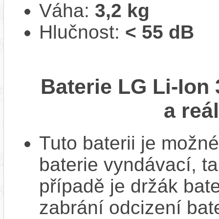
Váha:
3,2 kg
Hlučnost:
< 55 dB
Baterie LG Li-Ion
a reá
Tuto baterii je možné
baterie vyndávací, t
případě je držák bat
zabrání odcizení bate