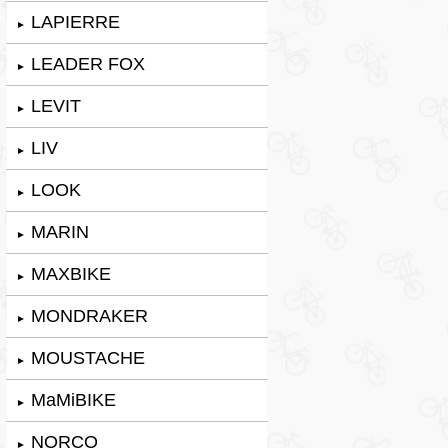
LAPIERRE
►
LEADER FOX
►
LEVIT
►
LIV
►
LOOK
►
MARIN
►
MAXBIKE
►
MONDRAKER
►
MOUSTACHE
►
MaMiBIKE
►
NORCO
►