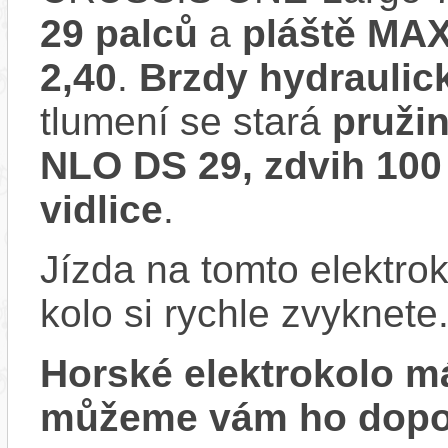
29 palců
a
pláště MA
2,40
.
Brzdy hydrauli
tlumení se stará
pruži
NLO DS 29, zdvih 100
vidlice
.
Jízda na tomto elektrok
kolo si rychle zvyknete
Horské elektrokolo 
můžeme vám ho dopor