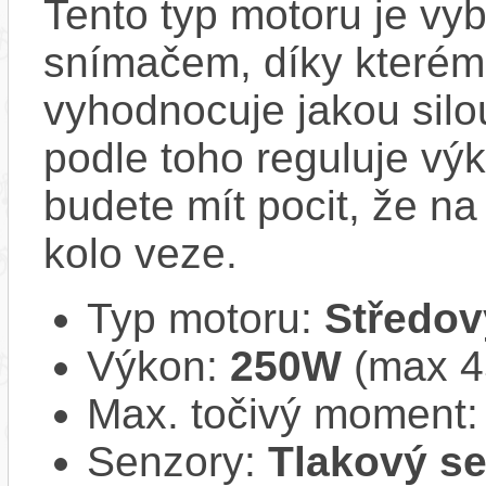
Tento typ motoru je vy
snímačem, díky kterému
vyhodnocuje jakou silo
podle toho reguluje vý
budete mít pocit, že na 
kolo veze.
Typ motoru:
Středov
Výkon:
250W
(max 
Max. točivý moment
Senzory:
Tlakový s