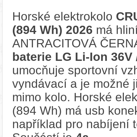
Horské elektrokolo
CRU
(894 Wh) 2026
má hlin
ANTRACITOVÁ ČERNÁ.
baterie LG Li-Ion 36V
umocňuje sportovní vzhl
vyndávací a je možné ji 
mimo kolo. Horské ele
(894 Wh) má usb konekt
například pro nabíjení 