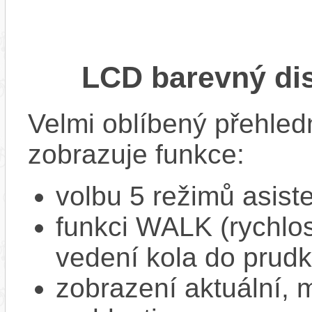
LCD barevný di
Velmi oblíbený přehled
zobrazuje funkce:
volbu 5 režimů asist
funkci WALK (rychlost
vedení kola do prud
zobrazení aktuální,