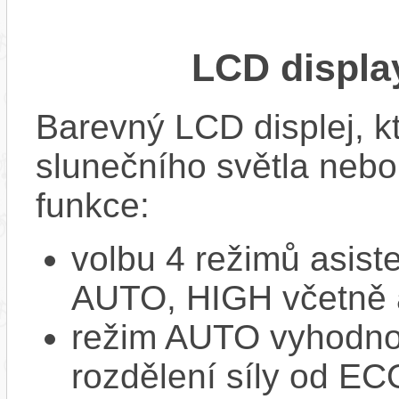
LCD displ
Barevný LCD displej, kte
slunečního světla nebo 
funkce:
volbu 4 režimů asi
AUTO, HIGH včetně 
režim AUTO vyhodnocu
rozdělení síly od EC