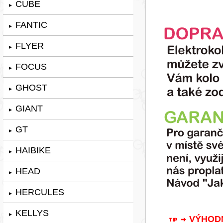
CUBE
►
FANTIC
►
FLYER
►
FOCUS
►
GHOST
►
GIANT
►
GT
►
HAIBIKE
►
HEAD
►
HERCULES
►
KELLYS
►
VÝHODNÁ