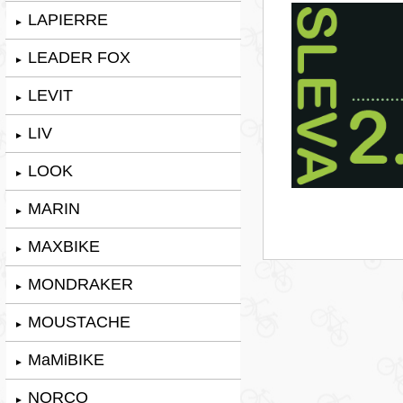
LAPIERRE
►
LEADER FOX
►
LEVIT
►
LIV
►
LOOK
►
MARIN
►
MAXBIKE
►
MONDRAKER
►
MOUSTACHE
►
MaMiBIKE
►
NORCO
►