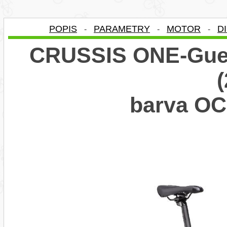
POPIS
PARAMETRY
MOTOR
D
-
-
-
CRUSSIS ONE-Guer
barva O