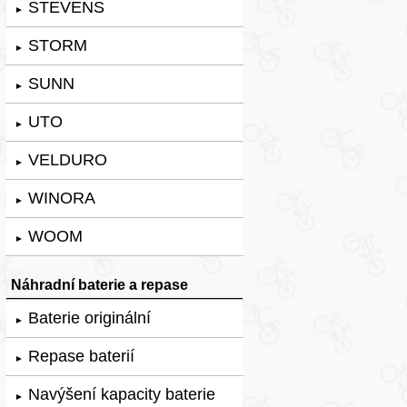
STEVENS
►
STORM
►
SUNN
►
UTO
►
VELDURO
►
WINORA
►
WOOM
►
Náhradní baterie a repase
Baterie originální
►
Repase baterií
►
Navýšení kapacity baterie
►