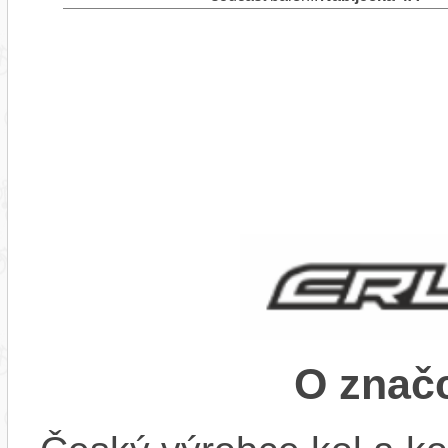
O znač