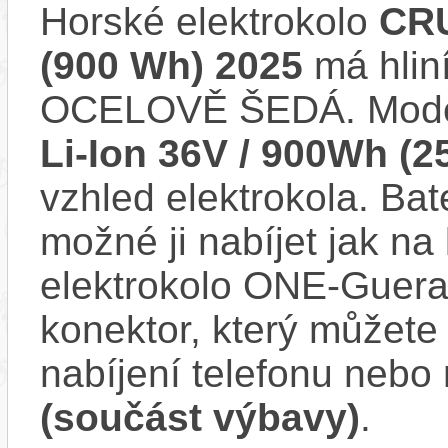
Horské elektrokolo
CRU
(900 Wh) 2025
má hlin
OCELOVĚ ŠEDÁ. Mode
Li-Ion 36V / 900Wh (2
vzhled elektrokola. Bat
možné ji nabíjet jak na
elektrokolo ONE-Guera
konektor, který můžete 
nabíjení telefonu nebo
(součást výbavy)
.