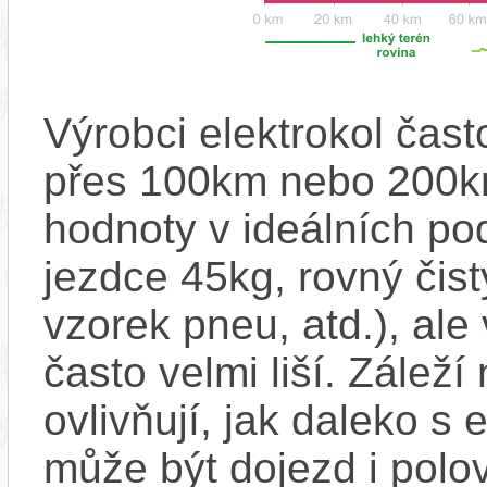
Výrobci elektrokol čas
přes 100km nebo 200km
hodnoty v ideálních p
jezdce 45kg, rovný čistý
vzorek pneu, atd.), ale
často velmi liší. Zálež
ovlivňují, jak daleko s
může být dojezd i polo