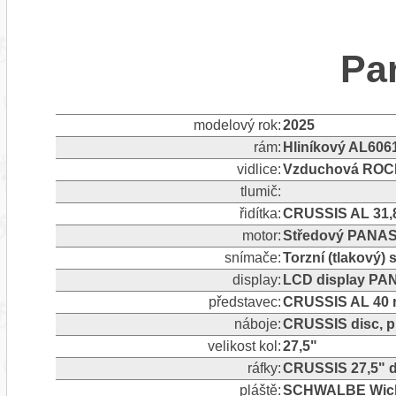
Pa
modelový rok:
2025
rám:
Hliníkový AL606
vidlice:
Vzduchová ROCKS
tlumič:
řidítka:
CRUSSIS AL 31,
motor:
Středový PANAS
snímače:
Torzní (tlakový)
display:
LCD display PA
představec:
CRUSSIS AL 40 m
náboje:
CRUSSIS disc, p
velikost kol:
27,5"
ráfky:
CRUSSIS 27,5" d
pláště:
SCHWALBE Wicked