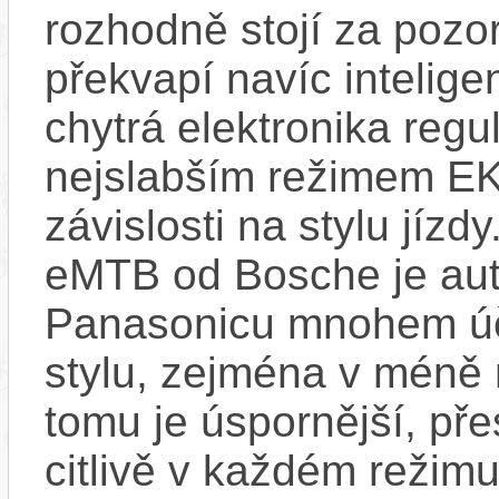
rozhodně stojí za pozo
překvapí navíc inteli
chytrá elektronika regu
nejslabším režimem EK
závislosti na stylu jíz
eMTB od Bosche je aut
Panasonicu mnohem účin
stylu, zejména v méně
tomu je úspornější, pře
citlivě v každém režimu