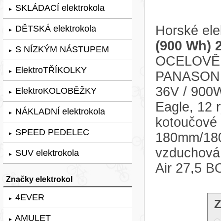
SKLÁDACÍ elektrokola
►
Horské ele
DĚTSKÁ elektrokola
►
(900 Wh) 
S NÍZKÝM NÁSTUPEM
►
OCELOVĚ Š
ElektroTŘÍKOLKY
►
PANASONIC
36V / 900
ElektroKOLOBĚŽKY
►
Eagle, 12 r
NÁKLADNÍ elektrokola
►
kotoučové
SPEED PEDELEC
180mm/180m
►
vzduchová
SUV elektrokola
►
Air 27,5 
Značky elektrokol
4EVER
►
Z
AMULET
►