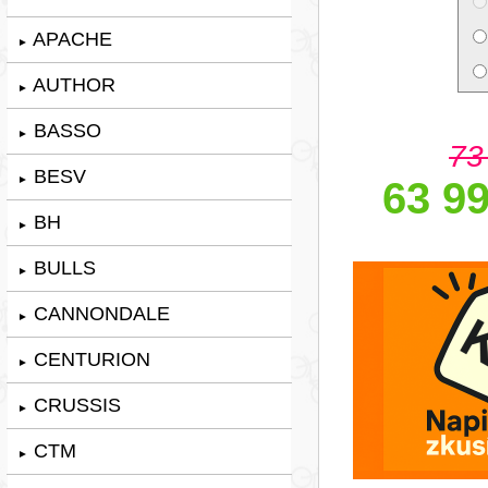
APACHE
►
AUTHOR
►
BASSO
►
73
BESV
►
63 99
BH
►
BULLS
►
CANNONDALE
►
CENTURION
►
CRUSSIS
►
CTM
►