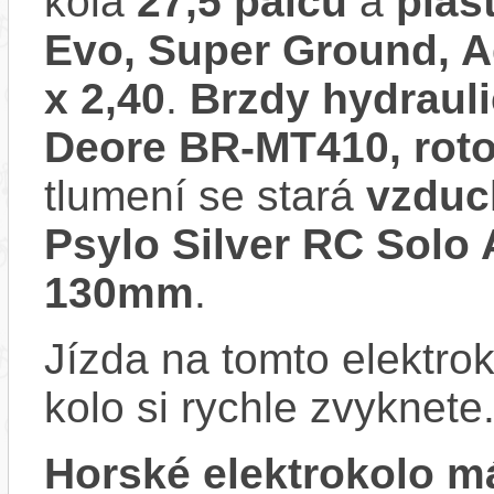
kola
27,5 palců
a
pláš
Evo, Super Ground, A
x 2,40
.
Brzdy hydraul
Deore BR-MT410, ro
tlumení se stará
vzdu
Psylo Silver RC Solo 
130mm
.
Jízda na tomto elektrok
kolo si rychle zvyknete
Horské elektrokolo 