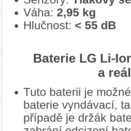
Váha:
2,95 kg
Hlučnost:
< 55 dB
Baterie LG Li-I
a reá
Tuto baterii je možné
baterie vyndávací, t
případě je držák bat
zabrání odcizení bate