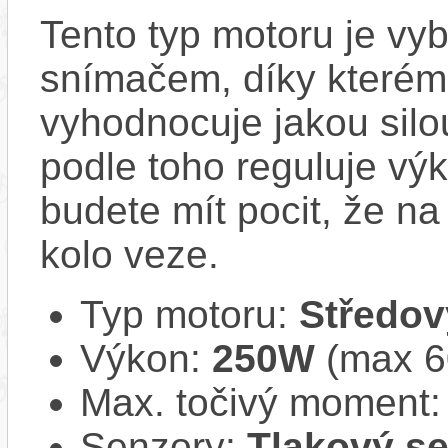
Tento typ motoru je vy
snímačem, díky kterému
vyhodnocuje jakou silo
podle toho reguluje vý
budete mít pocit, že na 
kolo veze.
Typ motoru:
Středov
Výkon:
250W
(max 
Max. točivý moment
Senzory:
Tlakový s