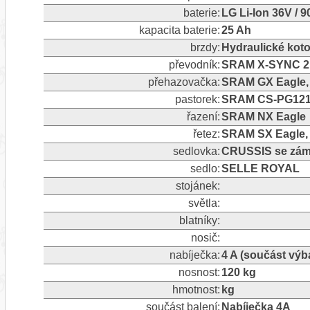
baterie:
LG Li-Ion 36V / 
kapacita baterie:
25 Ah
brzdy:
Hydraulické ko
převodník:
SRAM X-SYNC 2 
přehazovačka:
SRAM GX Eagle, 1
pastorek:
SRAM CS-PG1210
řazení:
SRAM NX Eagle
řetez:
SRAM SX Eagle, 
sedlovka:
CRUSSIS se zám
sedlo:
SELLE ROYAL
stojánek:
světla:
blatníky:
nosič:
nabíječka:
4 A (součást výb
nosnost:
120 kg
hmotnost:
kg
součást balení:
Nabíječka 4A