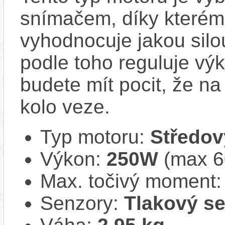
snímačem, díky kterému
vyhodnocuje jakou silo
podle toho reguluje vý
budete mít pocit, že na 
kolo veze.
Typ motoru:
Středov
Výkon:
250W
(max 
Max. točivý moment
Senzory:
Tlakový s