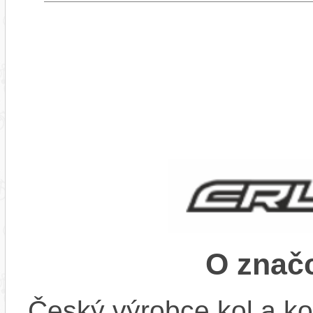
O znač
Český výrobce kol a ko