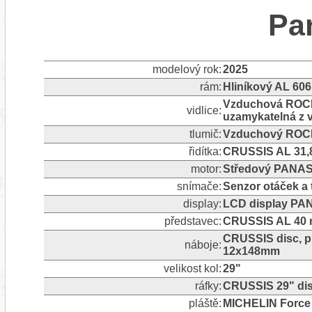
Pa
modelový rok:
2025
rám:
Hliníkový AL 606
Vzduchová ROCKS
vidlice:
uzamykatelná z v
tlumič:
Vzduchový ROC
řidítka:
CRUSSIS AL 31,
motor:
Středový PANAS
snímače:
Senzor otáček a 
display:
LCD display PA
představec:
CRUSSIS AL 40 n
CRUSSIS disc, p
náboje:
12x148mm
velikost kol:
29"
ráfky:
CRUSSIS 29" dis
pláště:
MICHELIN Force 