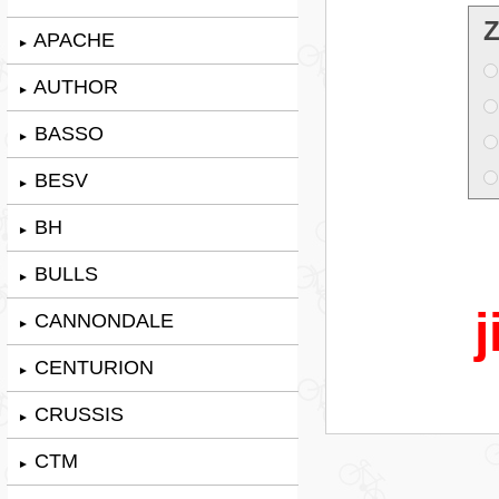
Z
APACHE
►
AUTHOR
►
BASSO
►
BESV
►
BH
►
BULLS
►
j
CANNONDALE
►
CENTURION
►
CRUSSIS
►
CTM
►