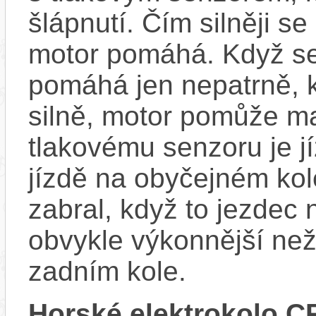
šlápnutí. Čím silněji se
motor pomáhá. Když se
pomáhá jen nepatrně, k
silně, motor pomůže m
tlakovému senzoru je j
jízdě na obyčejném kol
zabral, když to jezdec
obvykle výkonnější ne
zadním kole.
Horské elektrokolo C