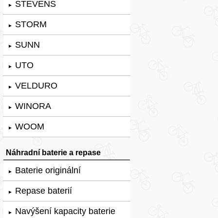
STEVENS
►
STORM
►
SUNN
►
UTO
►
VELDURO
►
WINORA
►
WOOM
►
Náhradní baterie a repase
Baterie originální
►
Repase baterií
►
Navýšení kapacity baterie
►