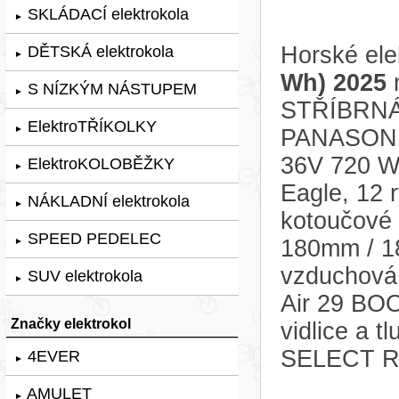
SKLÁDACÍ elektrokola
►
Horské ele
DĚTSKÁ elektrokola
►
Wh) 2025
m
S NÍZKÝM NÁSTUPEM
►
STŘÍBRNÁ 
ElektroTŘÍKOLKY
►
PANASONIC
36V 720 W
ElektroKOLOBĚŽKY
►
Eagle, 12 r
NÁKLADNÍ elektrokola
►
kotoučové
SPEED PEDELEC
180mm / 18
►
vzduchová
SUV elektrokola
►
Air 29 BO
Značky elektrokol
vidlice a
SELECT R
4EVER
►
AMULET
►