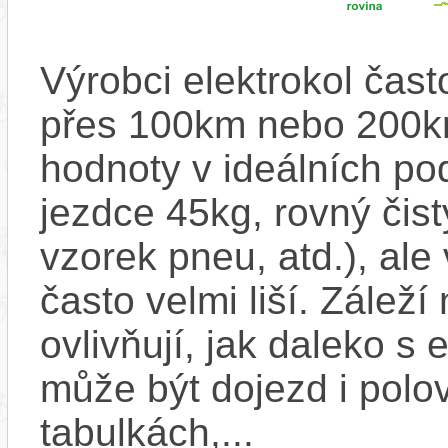
Výrobci elektrokol čas
přes 100km nebo 200km
hodnoty v ideálních p
jezdce 45kg, rovný čistý
vzorek pneu, atd.), ale
často velmi liší. Zálež
ovlivňují, jak daleko s
může být dojezd i polo
tabulkách,...