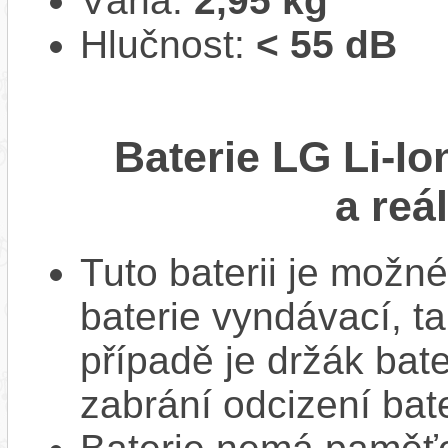
Váha:
2,95 kg
Hlučnost:
< 55 dB
Baterie LG Li-I
a reá
Tuto baterii je možné
baterie vyndávací, t
případě je držák bat
zabrání odcizení bate