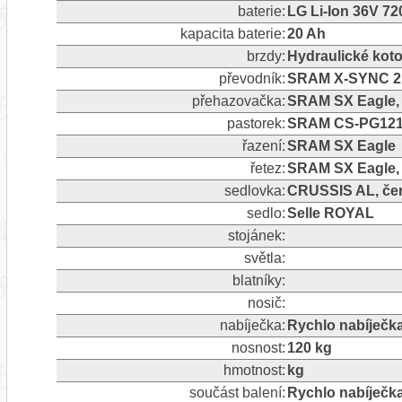
baterie:
LG Li-Ion 36V 72
kapacita baterie:
20 Ah
brzdy:
Hydraulické ko
převodník:
SRAM X-SYNC 2 
přehazovačka:
SRAM SX Eagle, 1
pastorek:
SRAM CS-PG1210
řazení:
SRAM SX Eagle
řetez:
SRAM SX Eagle, 
sedlovka:
CRUSSIS AL, če
sedlo:
Selle ROYAL
stojánek:
světla:
blatníky:
nosič:
nabíječka:
Rychlo nabíječk
nosnost:
120 kg
hmotnost:
kg
součást balení:
Rychlo nabíječk