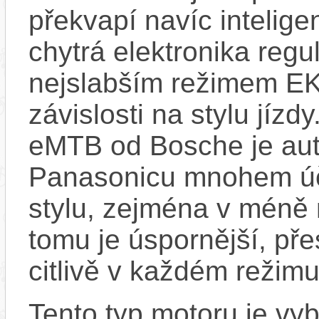
překvapí navíc inteli
chytrá elektronika regu
nejslabším režimem EK
závislosti na stylu jíz
eMTB od Bosche je aut
Panasonicu mnohem účin
stylu, zejména v méně
tomu je úspornější, pře
citlivě v každém režimu
Tento typ motoru je vy