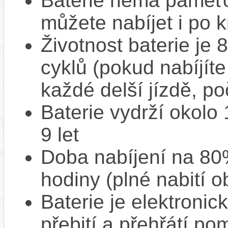
Baterie nemá paměťov
můžete nabíjet i po k
Životnost baterie je 
cyklů (pokud nabíjíte
každé delší jízdě, po
Baterie vydrží okolo
9 let
Doba nabíjení na 80%
hodiny (plné nabití o
Baterie je elektronic
přebití a přehřátí p