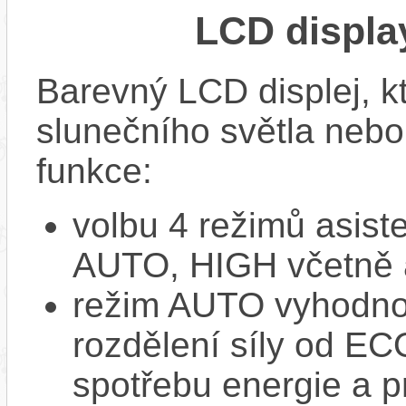
LCD displ
Barevný LCD displej, kte
slunečního světla nebo 
funkce:
volbu 4 režimů asi
AUTO, HIGH včetně 
režim AUTO vyhodnocu
rozdělení síly od EC
spotřebu energie a p