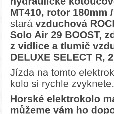
hydraulické kotoučo
MT410, rotor 180mm 
stará
vzduchová ROCK
Solo Air 29 BOOST, 
z vidlice a tlumič 
DELUXE SELECT R, 
Jízda na tomto elektrok
kolo si rychle zvyknete
Horské elektrokolo 
můžeme vám ho dopor