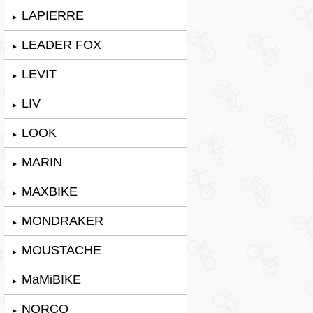
LAPIERRE
►
LEADER FOX
►
LEVIT
►
LIV
►
LOOK
►
MARIN
►
MAXBIKE
►
MONDRAKER
►
MOUSTACHE
►
MaMiBIKE
►
NORCO
►