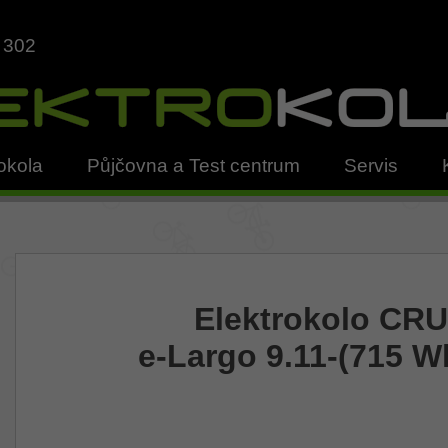
 302
okola
Půjčovna a Test centrum
Servis
Elektrokolo CR
e-Largo 9.11-(715 W