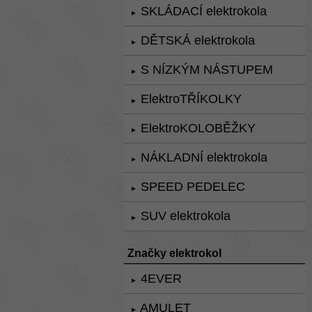
SKLÁDACÍ elektrokola
►
DĚTSKÁ elektrokola
►
S NÍZKÝM NÁSTUPEM
►
ElektroTŘÍKOLKY
►
ElektroKOLOBĚŽKY
►
NÁKLADNÍ elektrokola
►
SPEED PEDELEC
►
SUV elektrokola
►
Značky elektrokol
4EVER
►
AMULET
►