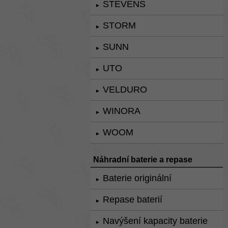
STEVENS
►
STORM
►
SUNN
►
UTO
►
VELDURO
►
WINORA
►
WOOM
►
Náhradní baterie a repase
Baterie originální
►
Repase baterií
►
Navýšení kapacity baterie
►