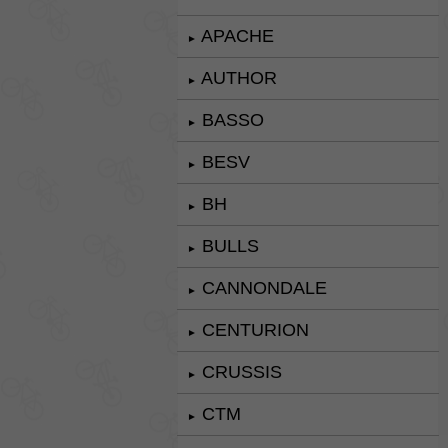
APACHE
►
AUTHOR
►
BASSO
►
BESV
►
BH
►
BULLS
►
CANNONDALE
►
CENTURION
►
CRUSSIS
►
CTM
►