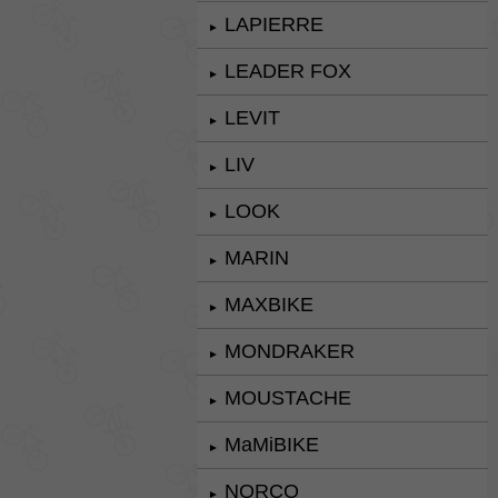
LAPIERRE
►
LEADER FOX
►
LEVIT
►
LIV
►
LOOK
►
MARIN
►
MAXBIKE
►
MONDRAKER
►
MOUSTACHE
►
MaMiBIKE
►
NORCO
►