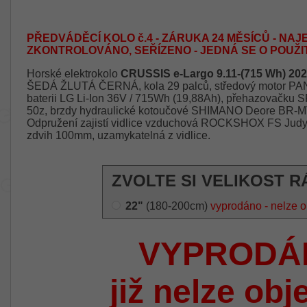
PŘEDVÁDĚCÍ KOLO č.4 - ZÁRUKA 24 MĚSÍCŮ - NAJE
ZKONTROLOVÁNO, SEŘÍZENO - JEDNÁ SE O POUŽI
Horské elektrokolo
CRUSSIS e-Largo 9.11-(715 Wh) 20
ŠEDÁ ŽLUTÁ ČERNÁ, kola 29 palců, středový motor P
baterii LG Li-Ion 36V / 715Wh (19,88Ah), přehazovačku 
50z, brzdy hydraulické kotoučové SHIMANO Deore BR
Odpružení zajistí vidlice vzduchová ROCKSHOX FS Judy 
zdvih 100mm, uzamykatelná z vidlice.
ZVOLTE SI VELIKOST R
22"
(180-200cm)
vyprodáno - nelze o
VYPRODÁ
již nelze obj