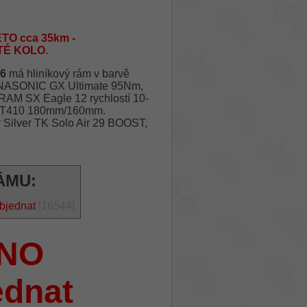
TO cca 35km -
TÉ KOLO.
26
má hliníkový rám v barvě
ANASONIC GX Ultimate 95Nm,
SRAM SX Eagle 12 rychlostí 10-
-MT410 180mm/160mm.
Silver TK Solo Air 29 BOOST,
ÁMU:
bjednat
[16544]
NO
ednat