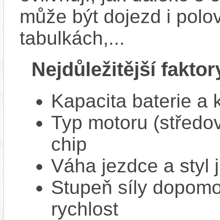
může být dojezd i polo
tabulkách,...
Nejdůležitější faktor
Kapacita baterie a 
Typ motoru (středov
chip
Váha jezdce a styl j
Stupeň síly dopomo
rychlost