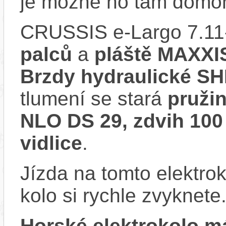
je možné ho tam domon
CRUSSIS e-Largo 7.11
palců
a
pláště MAXXI
Brzdy hydraulické 
tlumení se stará
pruži
NLO DS 29, zdvih 100
vidlice
.
Jízda na tomto elektrok
kolo si rychle zvyknete
Horské elektrokolo 