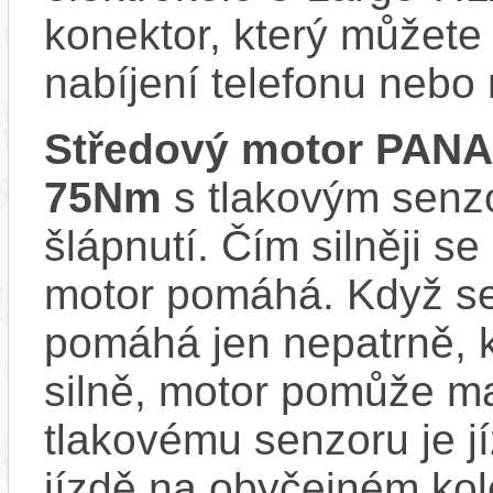
konektor, který můžete 
nabíjení telefonu nebo
Středový motor PAN
75Nm
s tlakovým senzo
šlápnutí. Čím silněji se
motor pomáhá. Když se
pomáhá jen nepatrně, k
silně, motor pomůže m
tlakovému senzoru je j
jízdě na obyčejném kol