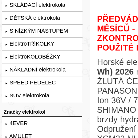
SKLÁDACÍ elektrokola
►
PŘEDVÁDĚ
DĚTSKÁ elektrokola
►
MĚSÍCŮ -
S NÍZKÝM NÁSTUPEM
►
ZKONTRO
ElektroTŘÍKOLKY
►
POUŽITÉ 
ElektroKOLOBĚŽKY
►
Horské ele
NÁKLADNÍ elektrokola
Wh) 2026
m
►
ŽLUTÁ ČER
SPEED PEDELEC
►
PANASONIC
SUV elektrokola
►
Ion 36V / 
SHIMANO A
Značky elektrokol
brzdy hyd
4EVER
►
Odpružení 
AMULET
►