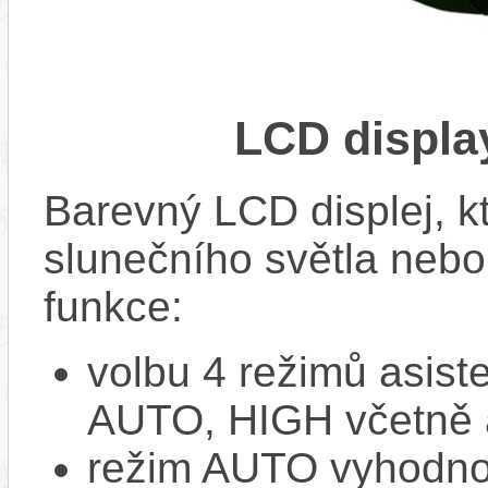
LCD displ
Barevný LCD displej, kte
slunečního světla nebo 
funkce:
volbu 4 režimů asi
AUTO, HIGH včetně 
režim AUTO vyhodnocu