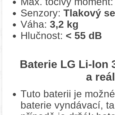
Max. točivý moment
Senzory:
Tlakový s
Váha:
3,2 kg
Hlučnost:
< 55 dB
Baterie LG Li-Ion
a reá
Tuto baterii je možné
baterie vyndávací, t