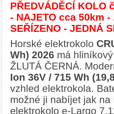
PŘEDVÁDĚCÍ KOLO č.
- NAJETO cca 50km
SEŘÍZENO - JEDNÁ S
Horské elektrokolo
CRU
Wh) 2026
má hliníkový
ŽLUTÁ ČERNÁ. Modern
Ion 36V / 715 Wh (19,
vzhled elektrokola. Bat
možné ji nabíjet jak na
elektrokolo e-Largo 7.