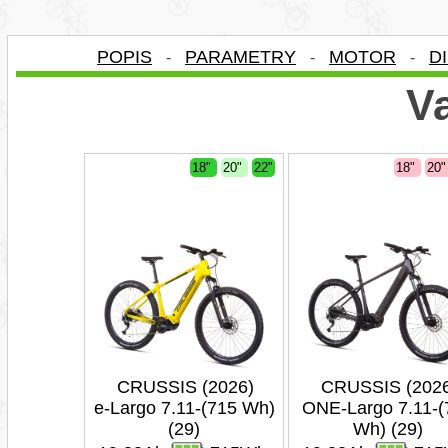
POPIS
PARAMETRY
MOTOR
D
-
-
-
Va
18"
20"
22"
18"
20
CRUSSIS (2026)
CRUSSIS (202
e-Largo 7.11-(715 Wh)
ONE-Largo 7.11-(
(29)
Wh) (29)