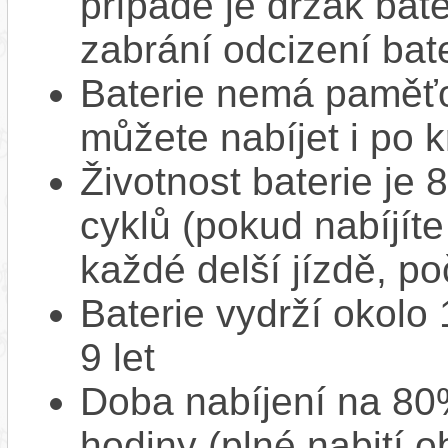
případě je držák bat
zabrání odcizení bate
Baterie nemá paměťov
můžete nabíjet i po k
Životnost baterie je 
cyklů (pokud nabíjíte
každé delší jízdě, po
Baterie vydrží okolo
9 let
Doba nabíjení na 80%
hodiny (plné nabití o