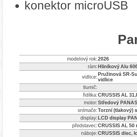
konektor microUSB
Pa
modelový rok:
2026
rám:
Hliníkový Alu 60
Pružinová SR-Su
vidlice:
vidlice
tlumič:
řidítka:
CRUSSIS AL 31,
motor:
Středový PANAS
snímače:
Torzní (tlakový)
display:
LCD display PA
představec:
CRUSSIS AL 50 m
náboje:
CRUSSIS disc, l