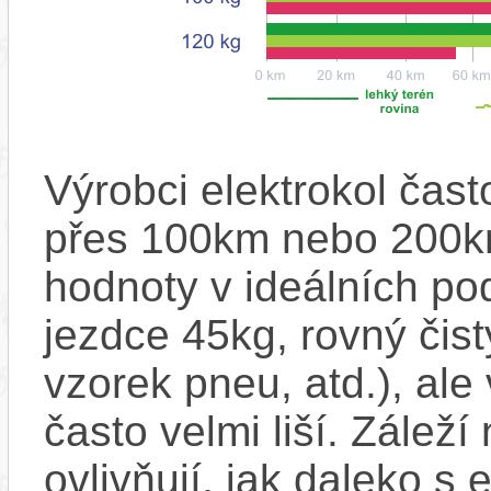
Výrobci elektrokol čas
přes 100km nebo 200km
hodnoty v ideálních p
jezdce 45kg, rovný čistý
vzorek pneu, atd.), ale
často velmi liší. Zálež
ovlivňují, jak daleko s