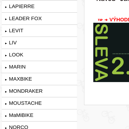
LAPIERRE
►
LEADER FOX
VÝHODNÁ
►
LEVIT
►
LIV
►
LOOK
►
MARIN
►
MAXBIKE
►
MONDRAKER
►
MOUSTACHE
►
MaMiBIKE
►
NORCO
►