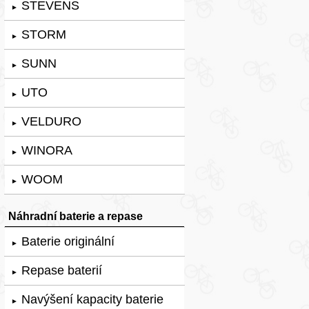
STEVENS
►
STORM
►
SUNN
►
UTO
►
VELDURO
►
WINORA
►
WOOM
►
Náhradní baterie a repase
Baterie originální
►
Repase baterií
►
Navýšení kapacity baterie
►