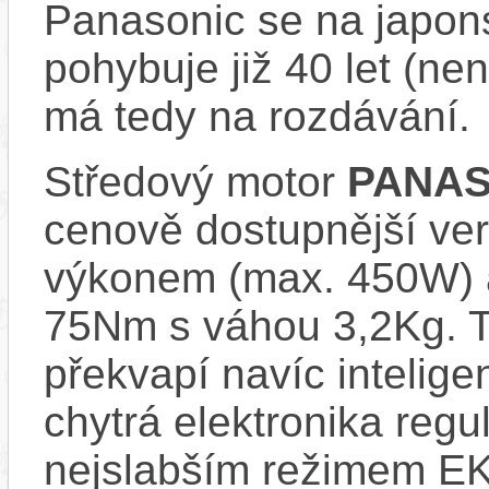
Panasonic se na japons
pohybuje již 40 let (nen
má tedy na rozdávání.
Středový motor
PANAS
cenově dostupnější ve
výkonem (max. 450W) 
75Nm s váhou 3,2Kg. T
překvapí navíc inteli
chytrá elektronika regu
nejslabším režimem EK