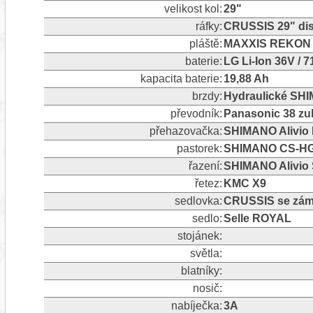
velikost kol:
29"
ráfky:
CRUSSIS 29" dis
pláště:
MAXXIS REKON R
baterie:
LG Li-Ion 36V / 
kapacita baterie:
19,88 Ah
brzdy:
Hydraulické SH
převodník:
Panasonic 38 z
přehazovačka:
SHIMANO Alivio 
pastorek:
SHIMANO CS-HG2
řazení:
SHIMANO Alivio 
řetez:
KMC X9
sedlovka:
CRUSSIS se zám
sedlo:
Selle ROYAL
stojánek:
světla:
blatníky:
nosič:
nabíječka:
3A