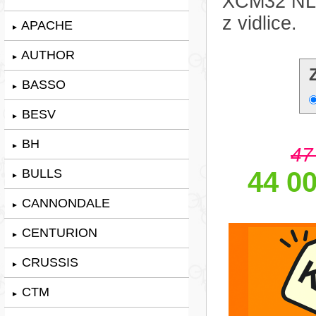
XCM32 NLO
z vidlice.
APACHE
►
AUTHOR
►
BASSO
►
BESV
►
BH
►
47
BULLS
44 00
►
CANNONDALE
►
CENTURION
►
CRUSSIS
►
CTM
►