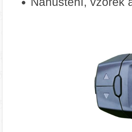
Nahuštění, vzorek a