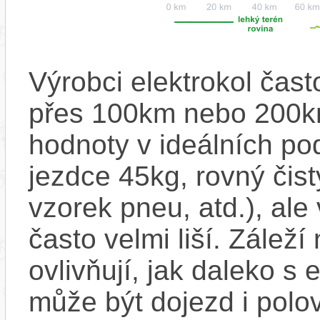
Výrobci elektrokol čas
přes 100km nebo 200km
hodnoty v ideálních p
jezdce 45kg, rovný čistý
vzorek pneu, atd.), ale
často velmi liší. Zálež
ovlivňují, jak daleko s
může být dojezd i polo