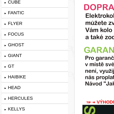
CUBE
►
FANTIC
►
FLYER
►
FOCUS
►
GHOST
►
GIANT
►
GT
►
HAIBIKE
►
HEAD
►
HERCULES
►
VÝHODNÁ
KELLYS
►