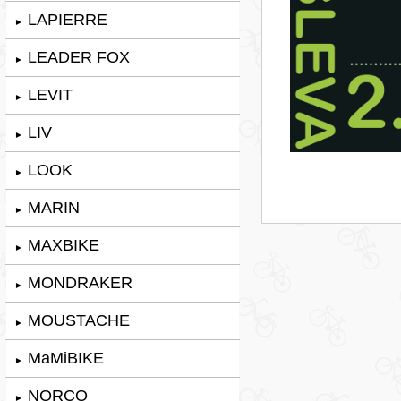
LAPIERRE
►
LEADER FOX
►
LEVIT
►
LIV
►
LOOK
►
MARIN
►
MAXBIKE
►
MONDRAKER
►
MOUSTACHE
►
MaMiBIKE
►
NORCO
►