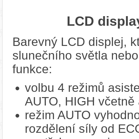
LCD displ
Barevný LCD displej, kte
slunečního světla nebo 
funkce:
volbu 4 režimů asi
AUTO, HIGH včetně 
režim AUTO vyhodnocu
rozdělení síly od EC