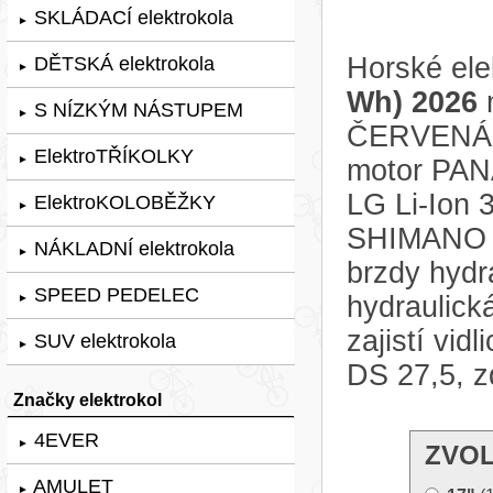
SKLÁDACÍ elektrokola
►
Horské ele
DĚTSKÁ elektrokola
►
Wh) 2026
m
S NÍZKÝM NÁSTUPEM
►
ČERVENÁ Č
ElektroTŘÍKOLKY
►
motor PAN
LG Li-Ion 
ElektroKOLOBĚŽKY
►
SHIMANO A
NÁKLADNÍ elektrokola
►
brzdy hyd
SPEED PEDELEC
hydraulick
►
zajistí vi
SUV elektrokola
►
DS 27,5, z
Značky elektrokol
4EVER
►
ZVOL
AMULET
►