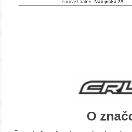
součást balení:
Nabíječka 2A
O znač