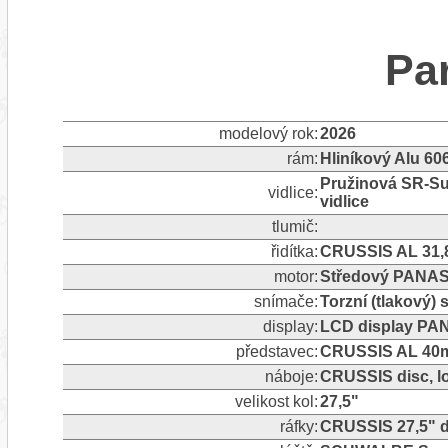
Pa
modelový rok:
2026
rám:
Hliníkový Alu 60
Pružinová SR-Su
vidlice:
vidlice
tlumič:
řidítka:
CRUSSIS AL 31,
motor:
Středový PANAS
snímače:
Torzní (tlakový)
display:
LCD display PA
představec:
CRUSSIS AL 40m
náboje:
CRUSSIS disc, l
velikost kol:
27,5"
ráfky:
CRUSSIS 27,5" d