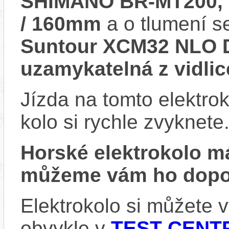
SHIMANO BR-MT200, h
/ 160mm
a o tlumení s
Suntour XCM32 NLO D
uzamykatelná z vidlic
Jízda na tomto elektrok
kolo si rychle zvyknete
Horské elektrokolo 
můžeme vám ho dopor
Elektrokolo si můžete
obvykle v
TEST CENTR