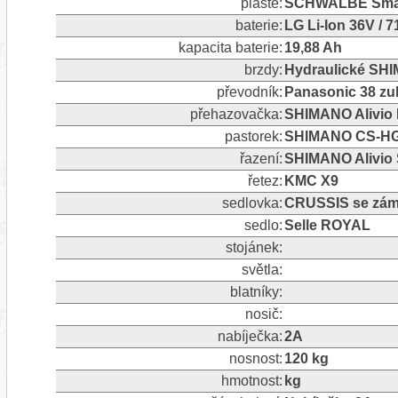
pláště:
SCHWALBE Smart
baterie:
LG Li-Ion 36V / 
kapacita baterie:
19,88 Ah
brzdy:
Hydraulické SHI
převodník:
Panasonic 38 z
přehazovačka:
SHIMANO Alivio 
pastorek:
SHIMANO CS-HG20
řazení:
SHIMANO Alivio S
řetez:
KMC X9
sedlovka:
CRUSSIS se zám
sedlo:
Selle ROYAL
stojánek:
světla:
blatníky:
nosič:
nabíječka:
2A
nosnost:
120 kg
hmotnost:
kg