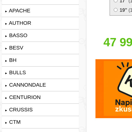
17"
(
APACHE
19"
(
►
AUTHOR
►
BASSO
►
47 99
BESV
►
BH
►
BULLS
►
CANNONDALE
►
CENTURION
►
CRUSSIS
►
CTM
►