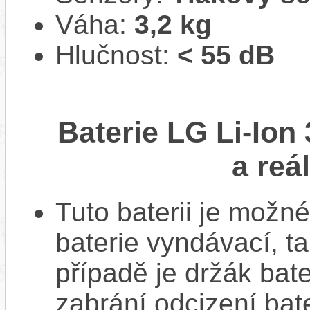
Váha:
3,2 kg
Hlučnost:
< 55 dB
Baterie LG Li-Ion
a reá
Tuto baterii je možné
baterie vyndávací, t
případě je držák bat
zabrání odcizení bate