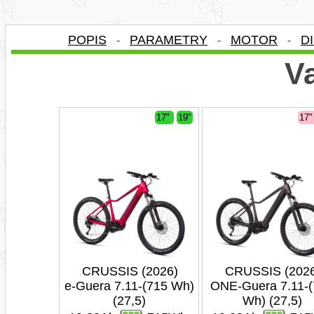
POPIS
PARAMETRY
MOTOR
D
-
-
-
Va
17"
19"
17
CRUSSIS (2026)
CRUSSIS (202
e-Guera 7.11-(715 Wh)
ONE-Guera 7.11-
(27,5)
Wh) (27,5)