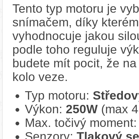
Tento typ motoru je vy
snímačem, díky kterému
vyhodnocuje jakou silo
podle toho reguluje vý
budete mít pocit, že na 
kolo veze.
Typ motoru:
Středov
Výkon:
250W
(max 
Max. točivý moment
Senzory:
Tlakový s