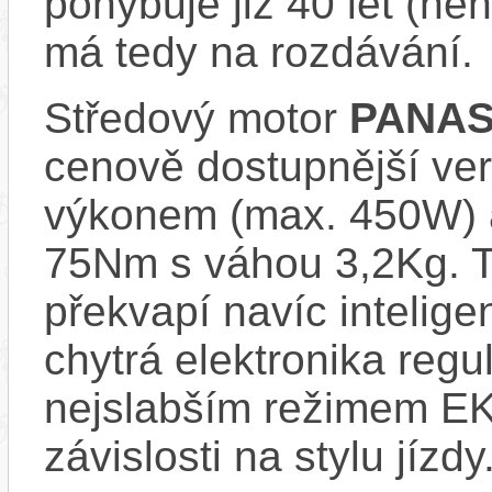
pohybuje již 40 let (nen
má tedy na rozdávání.
Středový motor
PANAS
cenově dostupnější ve
výkonem (max. 450W) 
75Nm s váhou 3,2Kg. T
překvapí navíc inteli
chytrá elektronika regu
nejslabším režimem EK
závislosti na stylu jízdy