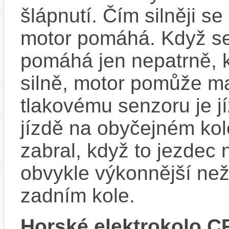
šlápnutí. Čím silněji se
motor pomáhá. Když se
pomáhá jen nepatrně, k
silně, motor pomůže m
tlakovému senzoru je j
jízdě na obyčejném kol
zabral, když to jezdec
obvykle výkonnější ne
zadním kole.
Horské elektrokolo C