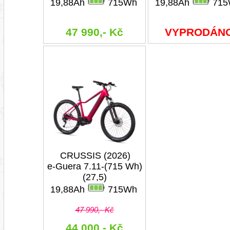
19,88Ah
715Wh
19,88Ah
715
47 990,- Kč
VYPRODÁN
CRUSSIS (2026)
e-Guera 7.11-(715 Wh)
(27,5)
19,88Ah
715Wh
47 990,- Kč
44 000,- Kč