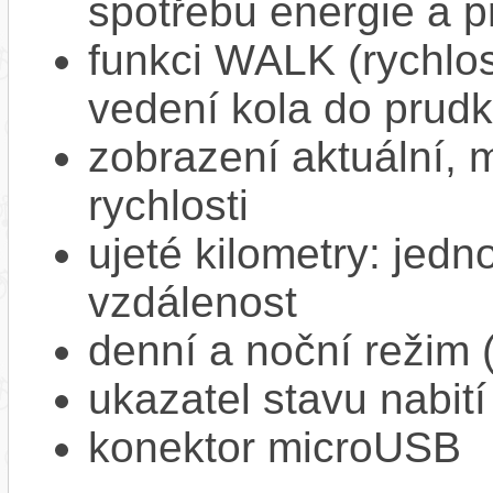
spotřebu energie a p
funkci WALK (rychlost
vedení kola do prud
zobrazení aktuální,
rychlosti
ujeté kilometry: jedno
vzdálenost
denní a noční režim 
ukazatel stavu nabití
konektor microUSB