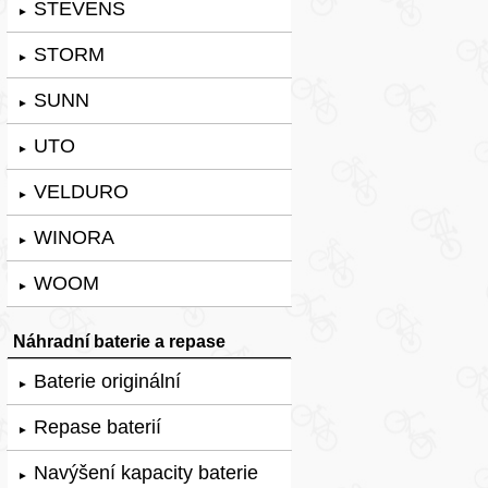
STEVENS
►
STORM
►
SUNN
►
UTO
►
VELDURO
►
WINORA
►
WOOM
►
Náhradní baterie a repase
Baterie originální
►
Repase baterií
►
Navýšení kapacity baterie
►