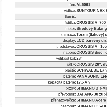
rám:
AL6061
vidlice:
SUNTOUR NEX HLO
tlumič:
řidítka:
CRUSSIS Al 700
motor:
Středový Bafan
snímače:
Torzní (tlakový)
display:
LCD barevný dis
představec:
CRUSSIS Al, 105
náboje:
CRUSSIS disc, l
velikost kol:
28"
ráfky:
CRUSSIS 28", dv
pláště:
SCHWALBE Land C
baterie:
PANASONIC Li-Io
kapacita baterie:
17,5 Ah
brzdy:
SHIMANO BR-MT2
převodník:
BAFANG 38 zub
přehazovačka:
SHIMANO Acera 
pastorek:
SHIMANO CS-HG3