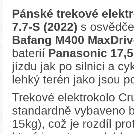
Pánské trekové elek
7.7-S (2022)
s osvědče
Bafang M400 MaxDri
baterií
Panasonic 17,
jízdu jak po silnici a c
lehký terén jako jsou po
Trekové elektrokolo Cr
standardně vybaveno b
15kg), což je rozdíl pr