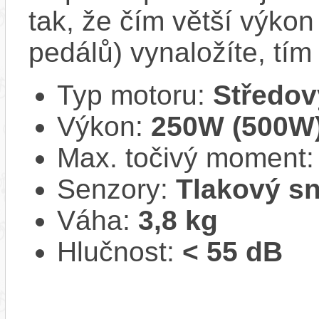
tak, že čím větší výkon 
pedálů) vynaložíte, tí
Typ motoru:
Středov
Výkon:
250W (500W
Max. točivý moment
Senzory:
Tlakový s
Váha:
3,8 kg
Hlučnost:
< 55 dB