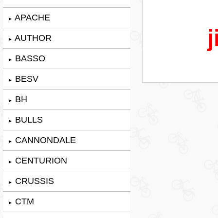
APACHE
►
j
AUTHOR
►
BASSO
►
BESV
►
BH
►
BULLS
►
CANNONDALE
►
CENTURION
►
CRUSSIS
►
CTM
►