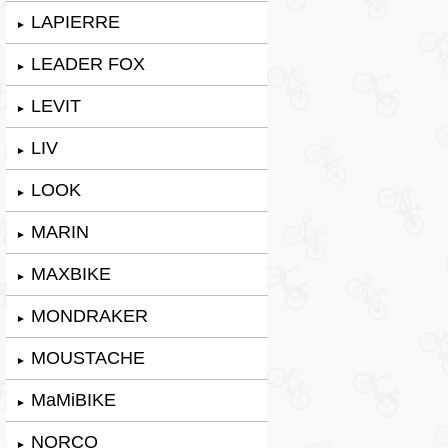
LAPIERRE
►
LEADER FOX
►
LEVIT
►
LIV
►
LOOK
►
MARIN
►
MAXBIKE
►
MONDRAKER
►
MOUSTACHE
►
MaMiBIKE
►
NORCO
►