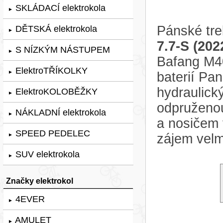
SKLÁDACÍ elektrokola
►
Pánské tr
DĚTSKÁ elektrokola
►
7.7-S (202
S NÍZKÝM NÁSTUPEM
►
Bafang M4
ElektroTŘÍKOLKY
►
baterií Pa
hydraulic
ElektroKOLOBĚŽKY
►
odpruženou
NÁKLADNÍ elektrokola
►
a nosičem 
SPEED PEDELEC
zájem velm
►
SUV elektrokola
►
Značky elektrokol
4EVER
►
AMULET
►