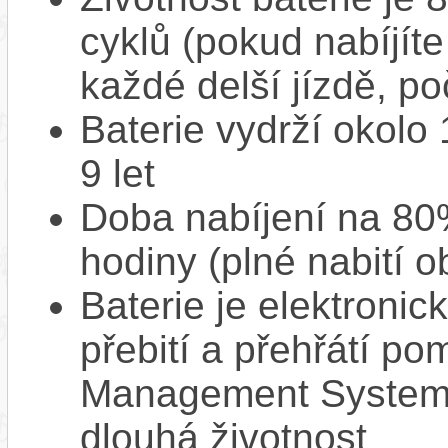
cyklů (pokud nabíjíte
každé delší jízdě, po
Baterie vydrží okolo
9 let
Doba nabíjení na 80%
hodiny (plné nabití o
Baterie je elektronic
přebití a přehřátí p
Management System),
dlouhá životnost