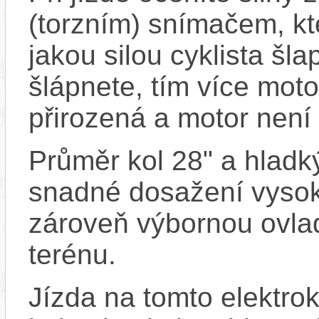
(torzním) snímačem, kte
jakou silou cyklista šla
šlápnete, tím více moto
přirozená a motor není 
Průměr kol 28" a hladký
snadné dosažení vysoké
zároveň výbornou ovlad
terénu.
Jízda na tomto elektrok