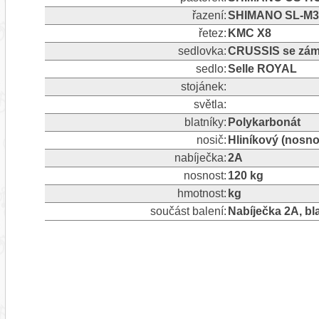
řazení:
SHIMANO SL-M31
řetez:
KMC X8
sedlovka:
CRUSSIS se zám
sedlo:
Selle ROYAL
stojánek:
světla:
blatníky:
Polykarbonát
nosič:
Hliníkový (nosno
nabíječka:
2A
nosnost:
120 kg
hmotnost:
kg
součást balení:
Nabíječka 2A, bla