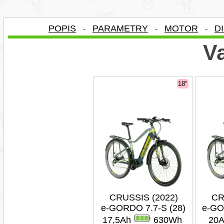
POPIS
PARAMETRY
MOTOR
D
-
-
-
Va
18"
CRUSSIS (2022)
CR
e-GORDO 7.7-S (28)
e-GO
17,5Ah
630Wh
20