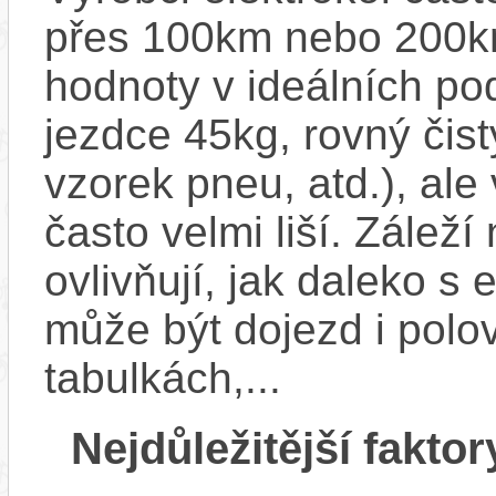
přes 100km nebo 200km
hodnoty v ideálních p
jezdce 45kg, rovný čistý
vzorek pneu, atd.), ale
často velmi liší. Zálež
ovlivňují, jak daleko s
může být dojezd i polo
tabulkách,...
Nejdůležitější faktor