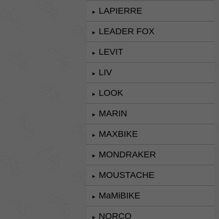
LAPIERRE
►
LEADER FOX
►
LEVIT
►
LIV
►
LOOK
►
MARIN
►
MAXBIKE
►
MONDRAKER
►
MOUSTACHE
►
MaMiBIKE
►
NORCO
►