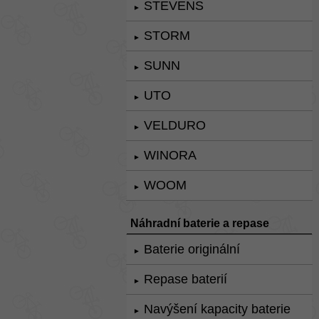
STEVENS
►
STORM
►
SUNN
►
UTO
►
VELDURO
►
WINORA
►
WOOM
►
Náhradní baterie a repase
Baterie originální
►
Repase baterií
►
Navýšení kapacity baterie
►