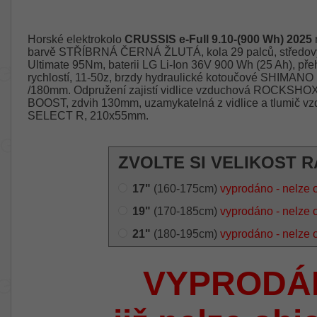
Horské elektrokolo
CRUSSIS e-Full 9.10-(900 Wh) 2025
m
barvě STŘÍBRNÁ ČERNÁ ŽLUTÁ, kola 29 palců, střed
Ultimate 95Nm, baterii LG Li-Ion 36V 900 Wh (25 Ah), 
rychlostí, 11-50z, brzdy hydraulické kotoučové SHIMAN
/180mm. Odpružení zajistí vidlice vzduchová ROCKSHOX 
BOOST, zdvih 130mm, uzamykatelná z vidlice a tlum
SELECT R, 210x55mm.
ZVOLTE SI VELIKOST 
17"
(160-175cm)
vyprodáno - nelze 
19"
(170-185cm)
vyprodáno - nelze 
21"
(180-195cm)
vyprodáno - nelze 
VYPRODÁ