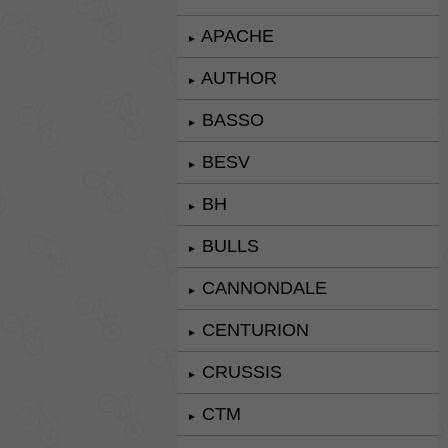
APACHE
►
AUTHOR
►
BASSO
►
BESV
►
BH
►
BULLS
►
CANNONDALE
►
CENTURION
►
CRUSSIS
►
CTM
►