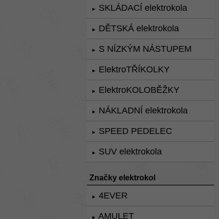
SKLÁDACÍ elektrokola
►
DĚTSKÁ elektrokola
►
S NÍZKÝM NÁSTUPEM
►
ElektroTŘÍKOLKY
►
ElektroKOLOBĚŽKY
►
NÁKLADNÍ elektrokola
►
SPEED PEDELEC
►
SUV elektrokola
►
Značky elektrokol
4EVER
►
AMULET
►