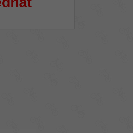
ednat