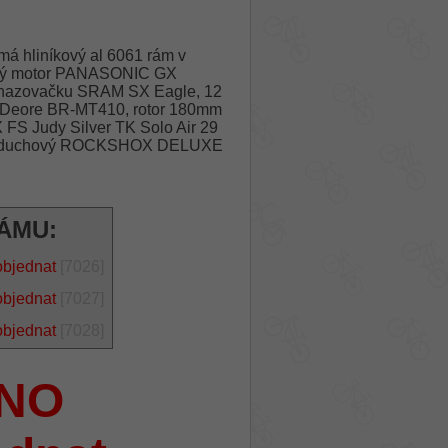
á hliníkový al 6061 rám v
ový motor PANASONIC GX
přehazovačku SRAM SX Eagle, 12
O Deore BR-MT410, rotor 180mm
FS Judy Silver TK Solo Air 29
ič vzduchový ROCKSHOX DELUXE
RÁMU:
objednat
[7026]
objednat
[7027]
objednat
[7028]
NO