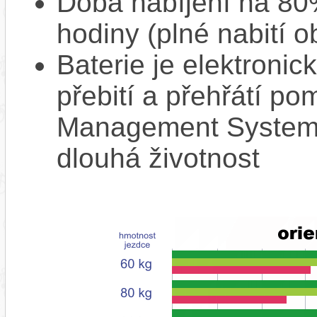
Doba nabíjení na 80%
hodiny (plné nabití o
Baterie je elektronic
přebití a přehřátí p
Management System),
dlouhá životnost