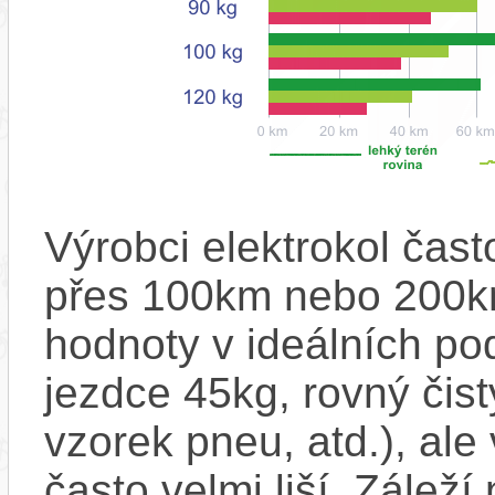
Výrobci elektrokol čas
přes 100km nebo 200km
hodnoty v ideálních p
jezdce 45kg, rovný čistý
vzorek pneu, atd.), ale
často velmi liší. Zálež