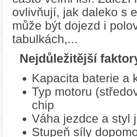
ovlivňují, jak daleko s
může být dojezd i polo
tabulkách,...
Nejdůležitější faktor
Kapacita baterie a 
Typ motoru (středov
chip
Váha jezdce a styl j
Stupeň síly dopomo