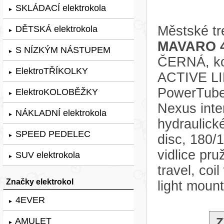
SKLÁDACÍ elektrokola
►
Městské tr
DĚTSKÁ elektrokola
►
MAVARO 4
S NÍZKÝM NÁSTUPEM
►
ČERNÁ, kol
ElektroTŘÍKOLKY
►
ACTIVE LI
PowerTube
ElektroKOLOBĚŽKY
►
Nexus inter
NÁKLADNÍ elektrokola
►
hydraulick
SPEED PEDELEC
disc, 180/
►
vidlice pr
SUV elektrokola
►
travel, coi
Značky elektrokol
light moun
4EVER
►
Z
AMULET
►