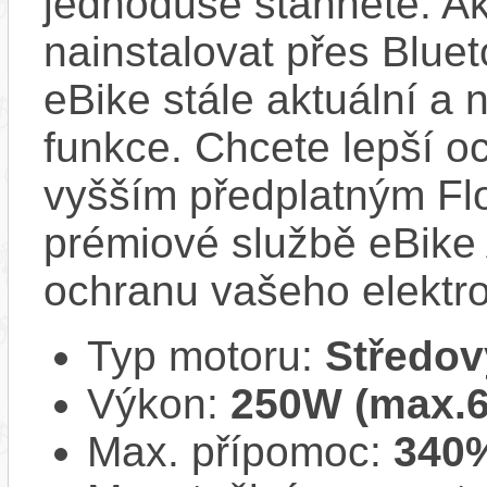
jednoduše stáhnete. A
nainstalovat přes Bluet
eBike stále aktuální a 
funkce. Chcete lepší o
vyšším předplatným Flo
prémiové službě eBike 
ochranu vašeho elektro
Typ motoru:
Středov
Výkon:
250W (max.
Max. přípomoc:
340