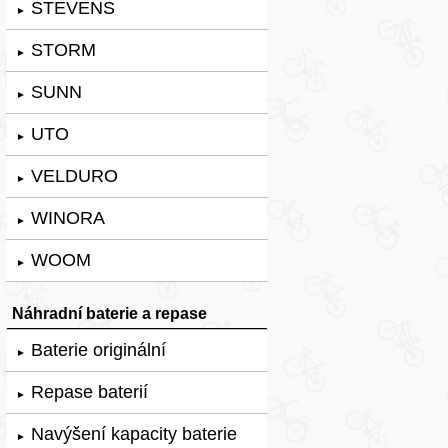
STEVENS
►
STORM
►
SUNN
►
UTO
►
VELDURO
►
WINORA
►
WOOM
►
Náhradní baterie a repase
Baterie originální
►
Repase baterií
►
Navýšení kapacity baterie
►