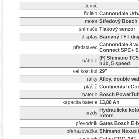
tlumič:
řidítka:
Cannondale Urban
motor:
Středový Bosch
snímače:
Tlakový senzor
display:
Barevný TFT dis
Cannondale 3 w/ 
představec:
Connect SPC+ S
(F) Shimano TC50
náboje:
hub, 5-speed
velikost kol:
29"
ráfky:
Alloy, double wal
pláště:
Continental eCon
baterie:
Bosch PowerTub
kapacita baterie:
13,88 Ah
Hydraulické kot
brzdy:
rotors
převodník:
Gates Bosch E-bi
přehazovačka:
Shimano Nexus in
pastorek:
Gates CDC, 34T