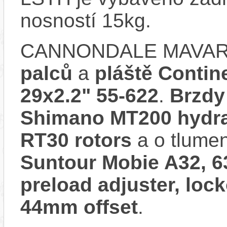
nosností 15kg.
CANNONDALE MAVARO
palců
a
pláště Contin
29x2.2" 55-622
.
Brzdy
Shimano MT200 hydra
RT30 rotors
a o tlumen
Suntour Mobie A32, 63
preload adjuster, loc
44mm offset
.