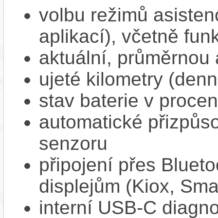
volbu režimů asisten
aplikací), včetně f
aktuální, průměrnou 
ujeté kilometry (denn
stav baterie v proce
automatické přizpůs
senzoru
připojení přes Bluet
displejům (Kiox, Sm
interní USB‑C diagnos