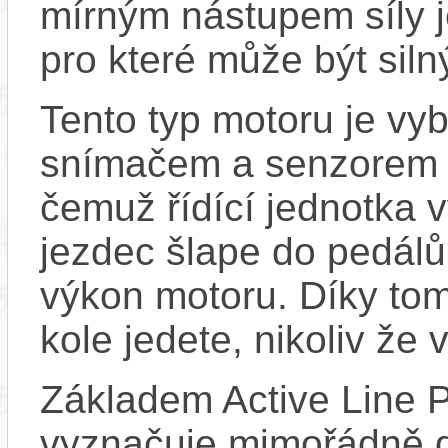
mírným nástupem síly j
pro které může být sil
Tento typ motoru je vy
snímačem a senzorem ot
čemuž řídící jednotka 
jezdec šlape do pedálů
výkon motoru. Díky tom
kole jedete, nikoliv že 
Základem Active Line P
vyznačuje mimořádně d