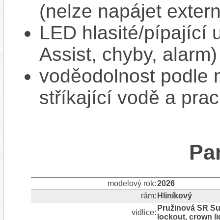
(nelze napájet extern
LED hlasité/pípající
Assist, chyby, alarm)
voděodolnost podle n
stříkající vodě a pra
Pa
modelový rok:
2026
rám:
Hliníkový
Pružinová SR Sun
vidlice:
lockout, crown l