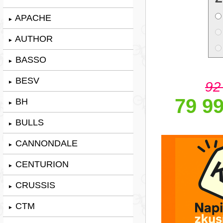
APACHE
►
AUTHOR
►
BASSO
►
BESV
92
►
79 99
BH
►
BULLS
►
CANNONDALE
►
CENTURION
►
CRUSSIS
►
CTM
►