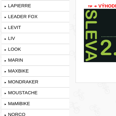
LAPIERRE
VÝHODNÁ
►
LEADER FOX
►
LEVIT
►
LIV
►
LOOK
►
MARIN
►
MAXBIKE
►
MONDRAKER
►
MOUSTACHE
►
MaMiBIKE
►
NORCO
►