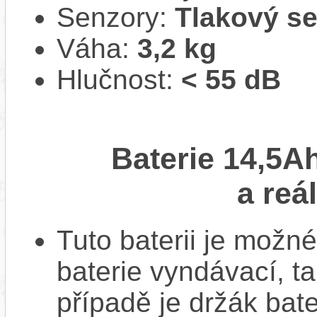
Senzory:
Tlakový s
Váha:
3,2 kg
Hlučnost:
< 55 dB
Baterie 14,5A
a reá
Tuto baterii je možné
baterie vyndávací, t
případě je držák bat