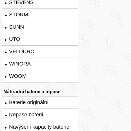
STEVENS
►
STORM
►
SUNN
►
UTO
►
VELDURO
►
WINORA
►
WOOM
►
Náhradní baterie a repase
Baterie originální
►
Repase baterií
►
Navýšení kapacity baterie
►