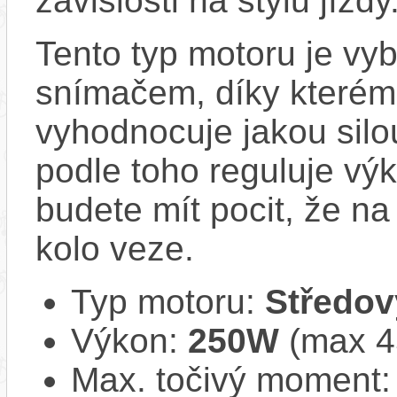
závislosti na stylu jízdy
Tento typ motoru je vy
snímačem, díky kterému
vyhodnocuje jakou silo
podle toho reguluje vý
budete mít pocit, že na 
kolo veze.
Typ motoru:
Středov
Výkon:
250W
(max 
Max. točivý moment