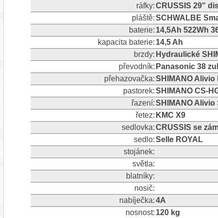
ráfky:
CRUSSIS 29" dis
pláště:
SCHWALBE Smart
baterie:
14,5Ah 522Wh 36
kapacita baterie:
14,5 Ah
brzdy:
Hydraulické SHI
převodník:
Panasonic 38 z
přehazovačka:
SHIMANO Alivio 
pastorek:
SHIMANO CS-HG20
řazení:
SHIMANO Alivio S
řetez:
KMC X9
sedlovka:
CRUSSIS se zám
sedlo:
Selle ROYAL
stojánek:
světla:
blatníky:
nosič:
nabíječka:
4A
nosnost:
120 kg