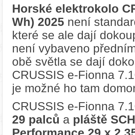
Horské elektrokolo C
Wh) 2025
není standar
které se ale dají dokou
není vybaveno předním
obě světla se dají dokou
CRUSSIS e-Fionna 7.10
je možné ho tam domon
CRUSSIS e-Fionna 7.1
29 palců
a
pláště SC
Performance 29 x 2,3