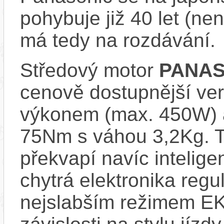
pohybuje již 40 let (nen
má tedy na rozdávání.
Středový motor
PANAS
cenově dostupnější ve
výkonem (max. 450W) 
75Nm s váhou 3,2Kg. T
překvapí navíc inteli
chytrá elektronika regu
nejslabším režimem EK