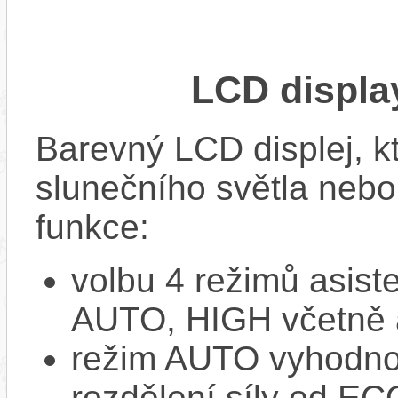
LCD displ
Barevný LCD displej, kte
slunečního světla nebo 
funkce:
volbu 4 režimů asi
AUTO, HIGH včetně 
režim AUTO vyhodnocu
rozdělení síly od EC