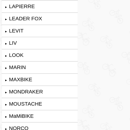
LAPIERRE
►
LEADER FOX
►
LEVIT
►
LIV
►
LOOK
►
MARIN
►
MAXBIKE
►
MONDRAKER
►
MOUSTACHE
►
MaMiBIKE
►
NORCO
►