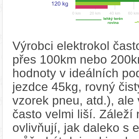
Výrobci elektrokol čas
přes 100km nebo 200km
hodnoty v ideálních p
jezdce 45kg, rovný čistý
vzorek pneu, atd.), ale
často velmi liší. Zálež
ovlivňují, jak daleko s