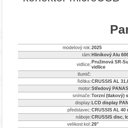
Pa
modelový rok:
2025
rám:
Hliníkový Alu 60
Pružinová SR-Su
vidlice:
vidlice
tlumič:
řidítka:
CRUSSIS AL 31,
motor:
Středový PANAS
snímače:
Torzní (tlakový)
display:
LCD display PA
představec:
CRUSSIS AL 40 m
náboje:
CRUSSIS disc, l
velikost kol:
29"