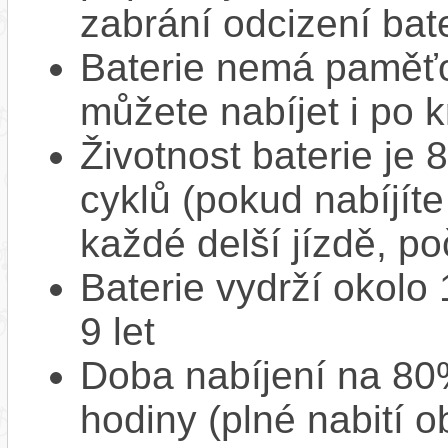
zabrání odcizení bate
Baterie nemá paměťov
můžete nabíjet i po k
Životnost baterie je 
cyklů (pokud nabíjíte
každé delší jízdě, po
Baterie vydrží okolo
9 let
Doba nabíjení na 80%
hodiny (plné nabití o