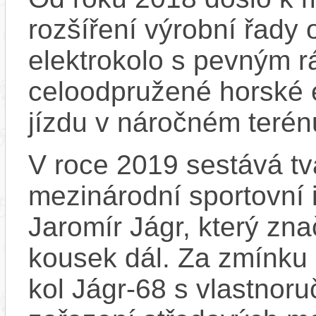
rozšíření výrobní řady
elektrokolo s pevným 
celoodpružené horské e
jízdu v náročném terén
V roce 2019 sestává tv
mezinárodní sportovní 
Jaromír Jágr, který zn
kousek dál. Za zmínku 
kol Jágr-68 s vlastnor