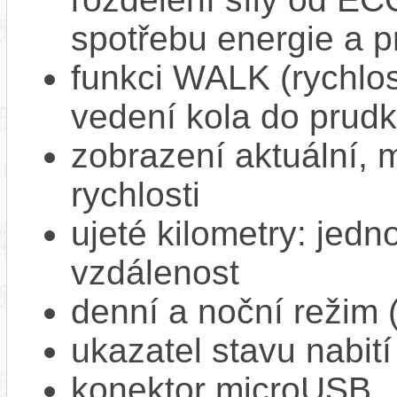
spotřebu energie a p
funkci WALK (rychlost
vedení kola do prud
zobrazení aktuální,
rychlosti
ujeté kilometry: jedno
vzdálenost
denní a noční režim 
ukazatel stavu nabití
konektor microUSB