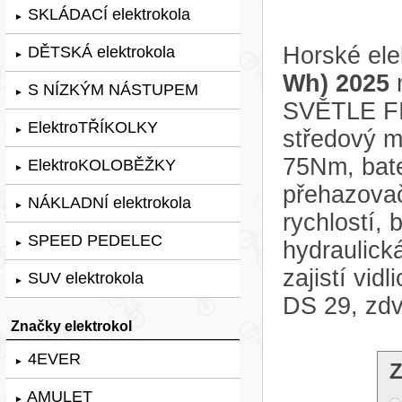
SKLÁDACÍ elektrokola
►
Horské ele
DĚTSKÁ elektrokola
►
Wh) 2025
m
S NÍZKÝM NÁSTUPEM
►
SVĚTLE FI
ElektroTŘÍKOLKY
►
středový 
75Nm, bate
ElektroKOLOBĚŽKY
►
přehazova
NÁKLADNÍ elektrokola
►
rychlostí
SPEED PEDELEC
hydraulick
►
zajistí vi
SUV elektrokola
►
DS 29, zdv
Značky elektrokol
4EVER
►
Z
AMULET
►