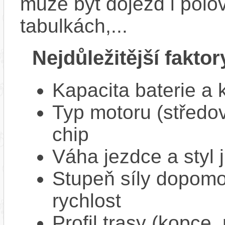
může být dojezd i polo
tabulkách,...
Nejdůležitější faktor
Kapacita baterie a 
Typ motoru (středov
chip
Váha jezdce a styl j
Stupeň síly dopomo
rychlost
Profil trasy (kopce,