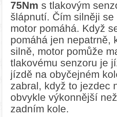
75Nm
s tlakovým senzo
šlápnutí. Čím silněji se
motor pomáhá. Když se
pomáhá jen nepatrně, k
silně, motor pomůže m
tlakovému senzoru je j
jízdě na obyčejném kol
zabral, když to jezdec
obvykle výkonnější ne
zadním kole.