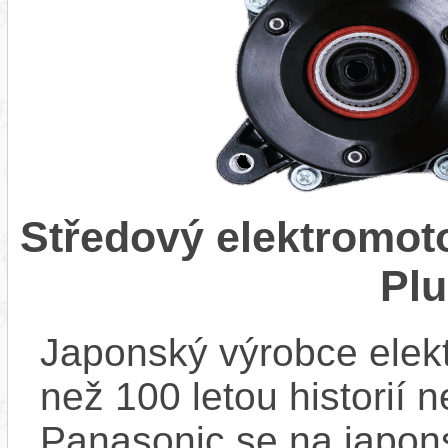
Středový elektromo
Pl
Japonský výrobce elekt
než 100 letou historií 
Panasonic se na japons