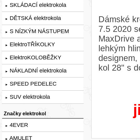
SKLÁDACÍ elektrokola
►
Dámské kro
DĚTSKÁ elektrokola
►
7.5 2020 
S NÍZKÝM NÁSTUPEM
►
MaxDrive a
ElektroTŘÍKOLKY
►
lehkým hli
designem, 
ElektroKOLOBĚŽKY
►
kol 28" s 
NÁKLADNÍ elektrokola
►
SPEED PEDELEC
►
SUV elektrokola
►
j
Značky elektrokol
4EVER
►
AMULET
►