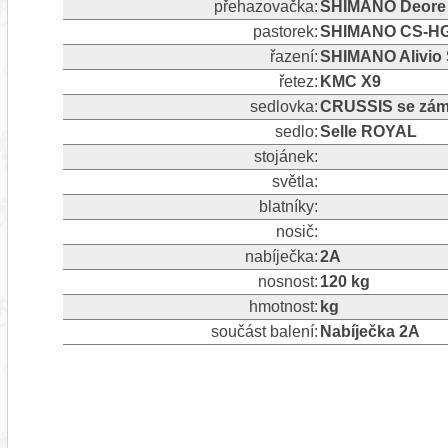
přehazovačka:
SHIMANO Deore R
pastorek:
SHIMANO CS-HG400
řazení:
SHIMANO Alivio S
řetez:
KMC X9
sedlovka:
CRUSSIS se zámk
sedlo:
Selle ROYAL
stojánek:
světla:
blatníky:
nosič:
nabíječka:
2A
nosnost:
120 kg
hmotnost:
kg
součást balení:
Nabíječka 2A