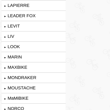
LAPIERRE
►
LEADER FOX
►
LEVIT
►
LIV
►
LOOK
►
MARIN
►
MAXBIKE
►
MONDRAKER
►
MOUSTACHE
►
MaMiBIKE
►
NORCO
►