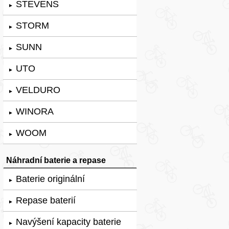
STEVENS
►
STORM
►
SUNN
►
UTO
►
VELDURO
►
WINORA
►
WOOM
►
Náhradní baterie a repase
Baterie originální
►
Repase baterií
►
Navýšení kapacity baterie
►