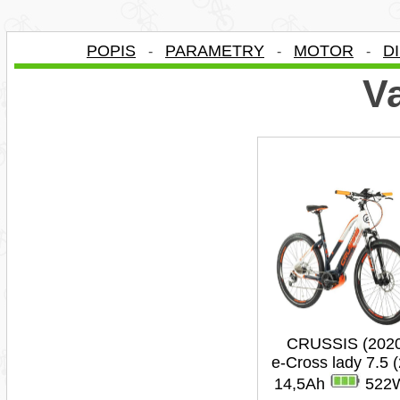
POPIS
PARAMETRY
MOTOR
D
-
-
-
Va
CRUSSIS (202
e-Cross lady 7.5 (
14,5Ah
522