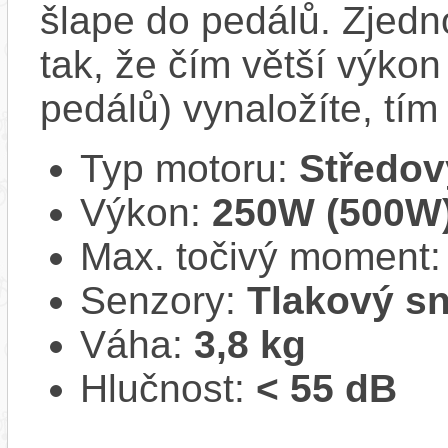
šlape do pedálů. Zjed
tak, že čím větší výkon 
pedálů) vynaložíte, tí
Typ motoru:
Středov
Výkon:
250W (500W
Max. točivý moment
Senzory:
Tlakový s
Váha:
3,8 kg
Hlučnost:
< 55 dB