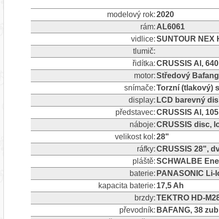
modelový rok:
2020
rám:
AL6061
vidlice:
SUNTOUR NEX HLO
tlumič:
řidítka:
CRUSSIS Al, 64
motor:
Středový Bafan
snímače:
Torzní (tlakový)
display:
LCD barevný dis
představec:
CRUSSIS Al, 10
náboje:
CRUSSIS disc, l
velikost kol:
28"
ráfky:
CRUSSIS 28", dvo
pláště:
SCHWALBE Energi
baterie:
PANASONIC Li-Io
kapacita baterie:
17,5 Ah
brzdy:
TEKTRO HD-M286
převodník:
BAFANG, 38 zub