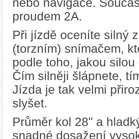
nebo navigace. Součást
proudem 2A.
Při jízdě oceníte silný
(torzním) snímačem, kt
podle toho, jakou silou
Čím silněji šlápnete, 
Jízda je tak velmi přir
slyšet.
Průměr kol 28" a hladký
snadné dosažení vysoké