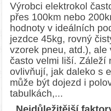
Výrobci elektrokol čas
přes 100km nebo 200km
hodnoty v ideálních p
jezdce 45kg, rovný čistý
vzorek pneu, atd.), ale
často velmi liší. Zálež
ovlivňují, jak daleko s
může být dojezd i polo
tabulkách,...
Nejdůležitější faktor