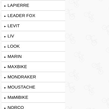
LAPIERRE
►
LEADER FOX
►
LEVIT
►
LIV
►
LOOK
►
MARIN
►
MAXBIKE
►
MONDRAKER
►
MOUSTACHE
►
MaMiBIKE
►
NORCO
►