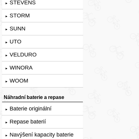
STEVENS
►
STORM
►
SUNN
►
UTO
►
VELDURO
►
WINORA
►
WOOM
►
Náhradní baterie a repase
Baterie originální
►
Repase baterií
►
Navýšení kapacity baterie
►