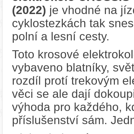
(2022)
je vhodné na jízd
cyklostezkách tak snese
polní a lesní cesty.
Toto krosové elektroko
vybaveno blatníky, svět
rozdíl protí trekovým e
věci se ale dají dokou
výhoda pro každého, kd
příslušenství sám. Jedn