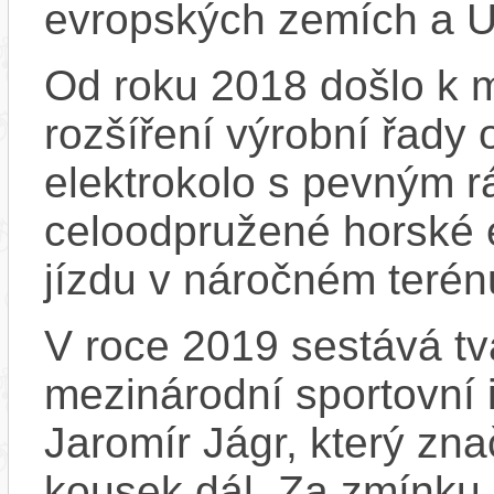
evropských zemích a 
Od roku 2018 došlo k m
rozšíření výrobní řady
elektrokolo s pevným 
celoodpružené horské e
jízdu v náročném terén
V roce 2019 sestává tv
mezinárodní sportovní 
Jaromír Jágr, který zn
kousek dál. Za zmínku 