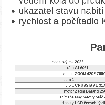
vedení kola do prud
ukazatel stavu nabití
rychlost a počítadlo
Pa
modelový rok:
2022
rám:
AL6061
vidlice:
ZOOM 420E 700C
tlumič:
řidítka:
CRUSSIS AL 31,
motor:
Zadní Bafang 2
snímače:
Magnetový otáčk
display:
LCD černobílý d