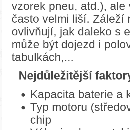
vzorek pneu, atd.), ale
často velmi liší. Zálež
ovlivňují, jak daleko s
může být dojezd i polo
tabulkách,...
Nejdůležitější faktor
Kapacita baterie a 
Typ motoru (středov
chip