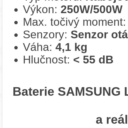
Výkon:
250W/500W
Max. točivý moment
Senzory:
Senzor ot
Váha:
4,1 kg
Hlučnost:
< 55 dB
Baterie SAMSUNG Li
a reá