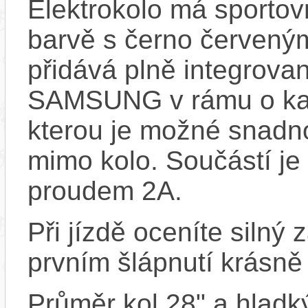
Elektrokolo má sportov
barvě s černo červenými
přidává plně integrova
SAMSUNG v rámu o ka
kterou je možné snadno 
mimo kolo. Součástí je
proudem 2A.
Při jízdě oceníte silný
prvním šlápnutí krásně
Průměr kol 28" a hladký