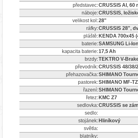
představec:
CRUSSIS Al, 60
náboje:
CRUSSIS, ložisk
velikost kol:
28"
ráfky:
CRUSSIS 28", dv
pláště:
KENDA 700x45 (4
baterie:
SAMSUNG Li-Ion 
kapacita baterie:
17,5 Ah
brzdy:
TEKTRO V-Brak
převodník:
CRUSSIS 48/38/2
přehazovačka:
SHIMANO Tourney
pastorek:
SHIMANO MF-TZ5
řazení:
SHIMANO Tourney
řetez:
KMC Z7
sedlovka:
CRUSSIS se zám
sedlo:
stojánek:
Hliníkový
světla:
blatníky: