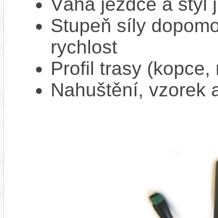
Váha jezdce a styl j
Stupeň síly dopomo
rychlost
Profil trasy (kopce,
Nahuštění, vzorek a