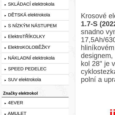
SKLÁDACÍ elektrokola
►
Krosové el
DĚTSKÁ elektrokola
►
1.7-S (202
S NÍZKÝM NÁSTUPEM
►
snadno vy
ElektroTŘÍKOLKY
►
17,5Ah/63
hliníkovém
ElektroKOLOBĚŽKY
►
designem, 
NÁKLADNÍ elektrokola
►
kol 28" je 
SPEED PEDELEC
cyklostezká
►
polní a upr
SUV elektrokola
►
Značky elektrokol
4EVER
►
j
AMULET
►