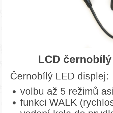
LCD černobílý
Černobílý LED displej:
volbu až 5 režimů as
funkci WALK (rychlost