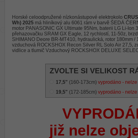
Horské celoodpružené nízkonástupové elektrokolo
CRUSS
Wh) 2025
má hliníkový alu 6061 rám v barvě ŠEDÁ ČERNÁ
motor PANASONIC GX Ultimate 95Nm, baterii LG Li-Ion 
přehazovačku SRAM GX Eagle, 12 rychlostí, 11-50z, brzd
SHIMANO Deore BR-MT410, hydraulická, rotor 180mm / 18
vzduchová ROCKSHOX Recon Silver RL Solo Air 27,5, z
vidlice a tlumič Vzduchový ROCKSHOX DELUXE SELEC
ZVOLTE SI VELIKOST R
17,5"
(160-173cm)
vyprodáno - nelze
19,5"
(172-185cm)
vyprodáno - nelze
VYPRODÁ
již nelze obj