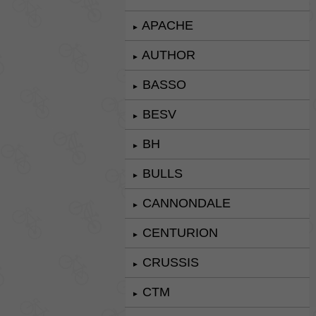
APACHE
►
AUTHOR
►
BASSO
►
BESV
►
BH
►
BULLS
►
CANNONDALE
►
CENTURION
►
CRUSSIS
►
CTM
►