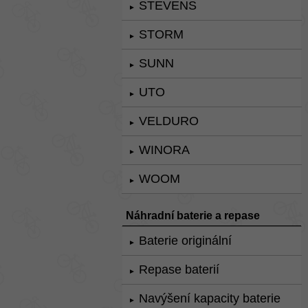
STEVENS
►
STORM
►
SUNN
►
UTO
►
VELDURO
►
WINORA
►
WOOM
►
Náhradní baterie a repase
Baterie originální
►
Repase baterií
►
Navýšení kapacity baterie
►