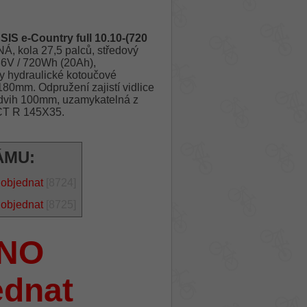
IS e-Country full 10.10-(720
, kola 27,5 palců, středový
36V / 720Wh (20Ah),
y hydraulické kotoučové
0mm. Odpružení zajistí vidlice
dvih 100mm, uzamykatelná z
T R 145X35.
ÁMU:
 objednat
[8724]
 objednat
[8725]
NO
ednat