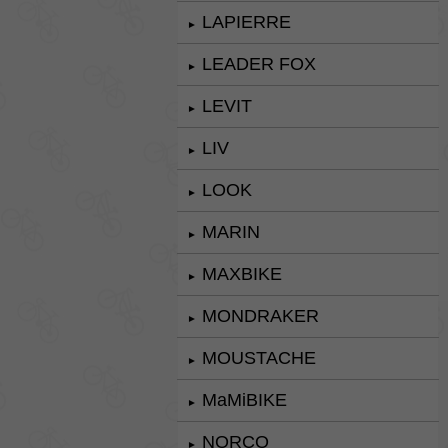
LAPIERRE
►
LEADER FOX
►
LEVIT
►
LIV
►
LOOK
►
MARIN
►
MAXBIKE
►
MONDRAKER
►
MOUSTACHE
►
MaMiBIKE
►
NORCO
►