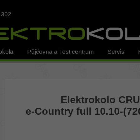
 302
okola
Půjčovna a Test centrum
Servis
Elektrokolo CR
e-Country full 10.10-(7