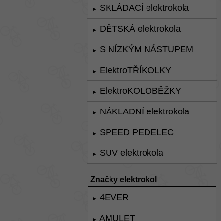
SKLÁDACÍ elektrokola
►
DĚTSKÁ elektrokola
►
S NÍZKÝM NÁSTUPEM
►
ElektroTŘÍKOLKY
►
ElektroKOLOBĚŽKY
►
NÁKLADNÍ elektrokola
►
SPEED PEDELEC
►
SUV elektrokola
►
Značky elektrokol
4EVER
►
AMULET
►