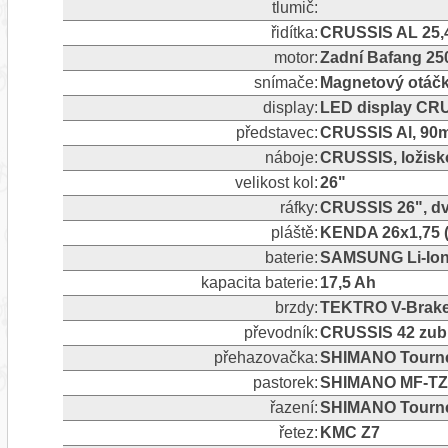
tlumič:
řidítka:
CRUSSIS AL 25,
motor:
Zadní Bafang 2
snímače:
Magnetový otáčk
display:
LED display CR
představec:
CRUSSIS Al, 90m
náboje:
CRUSSIS, ložisk
velikost kol:
26"
ráfky:
CRUSSIS 26", dv
pláště:
KENDA 26x1,75 (
baterie:
SAMSUNG Li-Ion 
kapacita baterie:
17,5 Ah
brzdy:
TEKTRO V-Brak
převodník:
CRUSSIS 42 zub
přehazovačka:
SHIMANO Tourney
pastorek:
SHIMANO MF-TZ5
řazení:
SHIMANO Tourney
řetez:
KMC Z7