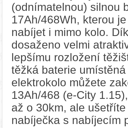
(odnímatelnou) silnou b
17Ah/468Wh, kterou je
nabíjet i mimo kolo. Dík
dosaženo velmi atrakti
lepšímu rozložení těžiš
těžká baterie umístěná
elektrokolo můžete zako
13Ah/468 (e-City 1.15),
až o 30km, ale ušetříte
nabíječka s nabíjecím 