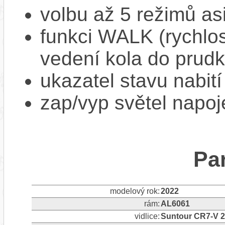
volbu až 5 režimů as
funkci WALK (rychlost
vedení kola do prud
ukazatel stavu nabití
zap/vyp světel napoj
Pa
modelový rok:
2022
rám:
AL6061
vidlice:
Suntour CR7-V 2