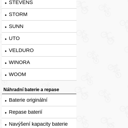
STEVENS
►
STORM
►
SUNN
►
UTO
►
VELDURO
►
WINORA
►
WOOM
►
Náhradní baterie a repase
Baterie originální
►
Repase baterií
►
Navýšení kapacity baterie
►