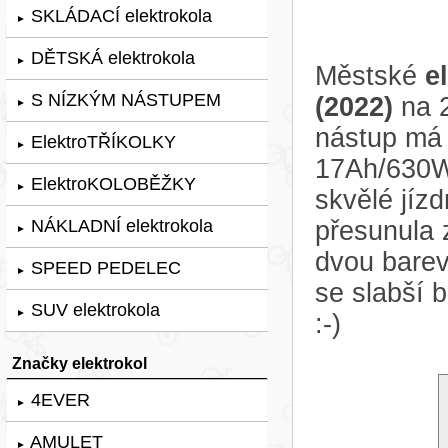
SKLÁDACÍ elektrokola
►
DĚTSKÁ elektrokola
►
Městské
e
S NÍZKÝM NÁSTUPEM
(2022)
na 2
►
nástup má 
ElektroTŘÍKOLKY
►
17Ah/630Wh
ElektroKOLOBĚŽKY
►
skvělé jízd
NÁKLADNÍ elektrokola
přesunula 
►
dvou barev 
SPEED PEDELEC
►
se slabší 
SUV elektrokola
►
:-)
Značky elektrokol
4EVER
►
AMULET
►