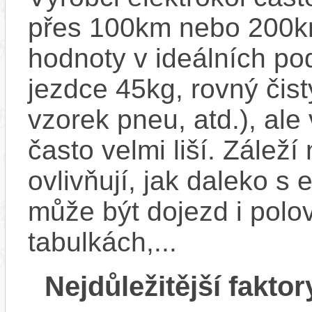
přes 100km nebo 200km
hodnoty v ideálních p
jezdce 45kg, rovný čistý
vzorek pneu, atd.), ale
často velmi liší. Zálež
ovlivňují, jak daleko s
může být dojezd i polo
tabulkách,...
Nejdůležitější faktor