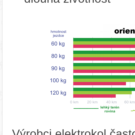
Výrobci elektrokol čas