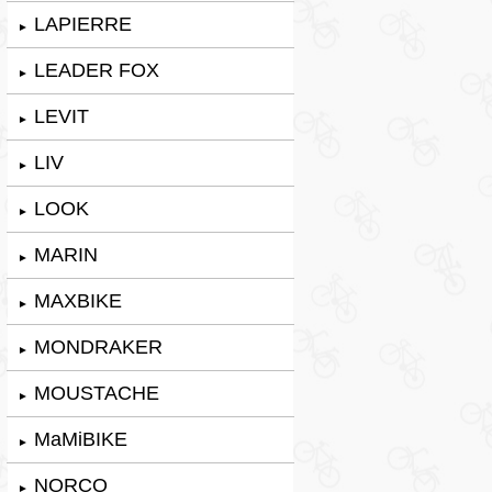
LAPIERRE
►
LEADER FOX
►
LEVIT
►
LIV
►
LOOK
►
MARIN
►
MAXBIKE
►
MONDRAKER
►
MOUSTACHE
►
MaMiBIKE
►
NORCO
►