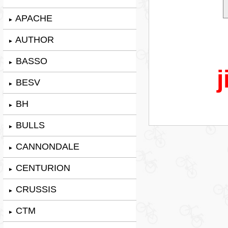
APACHE
►
AUTHOR
►
BASSO
►
j
BESV
►
BH
►
BULLS
►
CANNONDALE
►
CENTURION
►
CRUSSIS
►
CTM
►