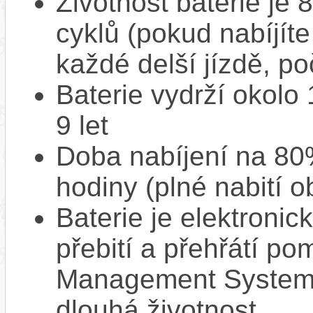
Životnost baterie je 
cyklů (pokud nabíjíte
každé delší jízdě, po
Baterie vydrží okolo
9 let
Doba nabíjení na 80%
hodiny (plné nabití o
Baterie je elektronic
přebití a přehřátí p
Management System),
dlouhá životnost