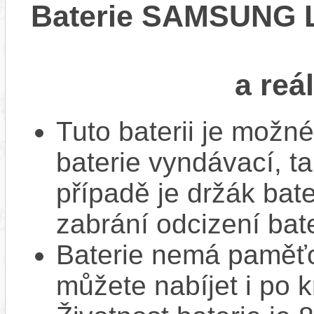
Baterie SAMSUNG Li
a reá
Tuto baterii je možné
baterie vyndávací, t
případě je držák bat
zabrání odcizení bate
Baterie nemá paměťov
můžete nabíjet i po k