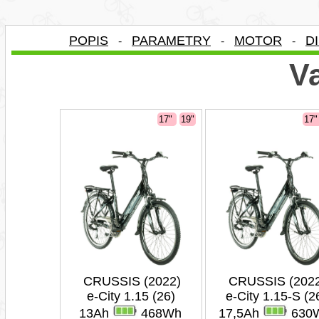
POPIS
PARAMETRY
MOTOR
D
-
-
-
Va
17"
19"
17
CRUSSIS (2022)
CRUSSIS (202
e-City 1.15 (26)
e-City 1.15-S (2
13Ah
468Wh
17,5Ah
630