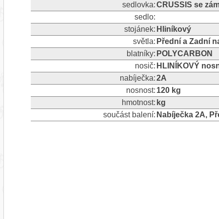
sedlovka:
CRUSSIS se zám
sedlo:
stojánek:
Hliníkový
světla:
Přední a Zadní n
blatníky:
POLYCARBON
nosič:
HLINÍKOVÝ nosn
nabíječka:
2A
nosnost:
120 kg
hmotnost:
kg
součást balení:
Nabíječka 2A, Pře