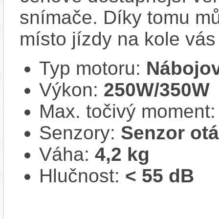
snímače. Díky tomu můž
místo jízdy na kole vás
Typ motoru:
Nábojov
Výkon:
250W/350W
Max. točivý moment
Senzory:
Senzor ot
Váha:
4,2 kg
Hlučnost:
< 55 dB