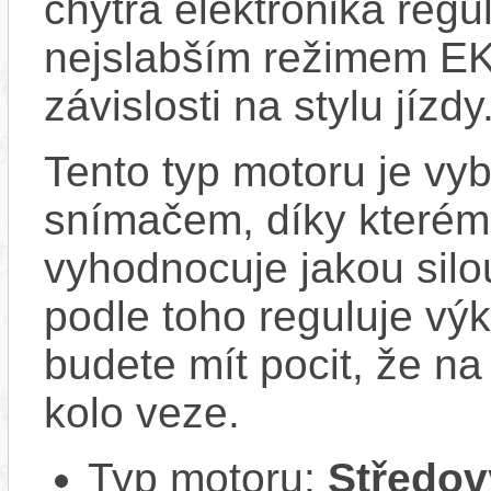
chytrá elektronika regu
nejslabším režimem EK
závislosti na stylu jízdy
Tento typ motoru je vy
snímačem, díky kterému
vyhodnocuje jakou silo
podle toho reguluje vý
budete mít pocit, že na 
kolo veze.
Typ motoru:
Středov