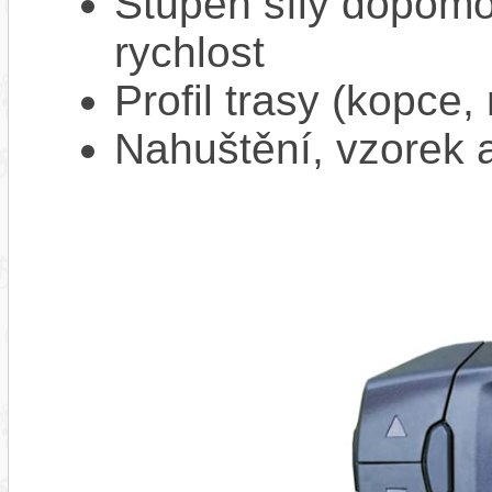
Stupeň síly dopomo
rychlost
Profil trasy (kopce,
Nahuštění, vzorek a