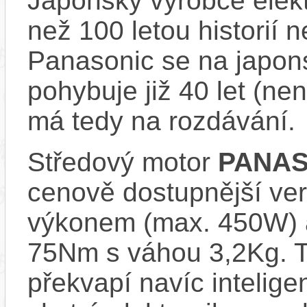
Japonský výrobce elekt
než 100 letou historií 
Panasonic se na japons
pohybuje již 40 let (nen
má tedy na rozdávání.
Středový motor
PANAS
cenově dostupnější ve
výkonem (max. 450W) 
75Nm s váhou 3,2Kg. T
překvapí navíc inteli