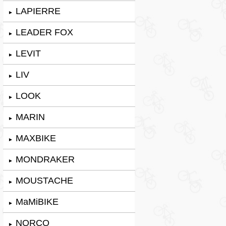
LAPIERRE
►
LEADER FOX
►
LEVIT
►
LIV
►
LOOK
►
MARIN
►
MAXBIKE
►
MONDRAKER
►
MOUSTACHE
►
MaMiBIKE
►
NORCO
►