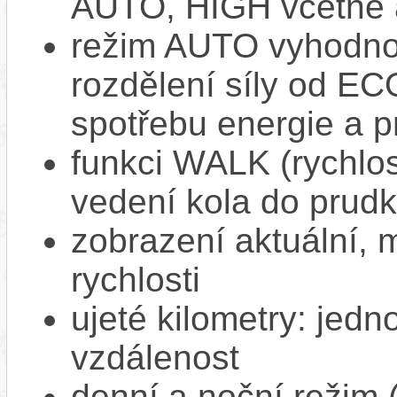
AUTO, HIGH včetně 
režim AUTO vyhodnocu
rozdělení síly od EC
spotřebu energie a p
funkci WALK (rychlost
vedení kola do prud
zobrazení aktuální,
rychlosti
ujeté kilometry: jedno
vzdálenost
denní a noční režim 