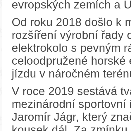
evropských zemích a 
Od roku 2018 došlo k m
rozšíření výrobní řady
elektrokolo s pevným 
celoodpružené horské e
jízdu v náročném terén
V roce 2019 sestává tv
mezinárodní sportovní 
Jaromír Jágr, který zn
kousek dál. Za zmínku 