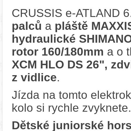
CRUSSIS e-ATLAND 6.
palců
a
pláště MAXXIS
hydraulické SHIMANO
rotor 160/180mm
a o t
XCM HLO DS 26", zdv
z vidlice
.
Jízda na tomto elektrok
kolo si rychle zvyknete
Dětské juniorské hor