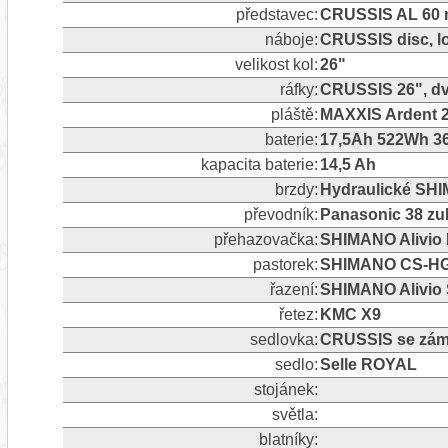
představec:
CRUSSIS AL 60 m
náboje:
CRUSSIS disc, l
velikost kol:
26"
ráfky:
CRUSSIS 26", dv
pláště:
MAXXIS Ardent 2
baterie:
17,5Ah 522Wh 36
kapacita baterie:
14,5 Ah
brzdy:
Hydraulické SHI
převodník:
Panasonic 38 z
přehazovačka:
SHIMANO Alivio 
pastorek:
SHIMANO CS-HG20
řazení:
SHIMANO Alivio S
řetez:
KMC X9
sedlovka:
CRUSSIS se zám
sedlo:
Selle ROYAL
stojánek:
světla:
blatníky: