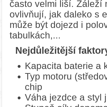
často velmi liší. Zálež
ovlivňují, jak daleko s
může být dojezd i polo
tabulkách,...
Nejdůležitější faktor
Kapacita baterie a 
Typ motoru (středov
chip
Váha jezdce a styl j