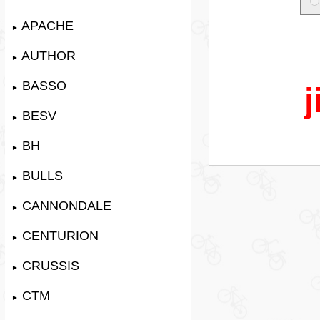
APACHE
►
AUTHOR
►
BASSO
j
►
BESV
►
BH
►
BULLS
►
CANNONDALE
►
CENTURION
►
CRUSSIS
►
CTM
►