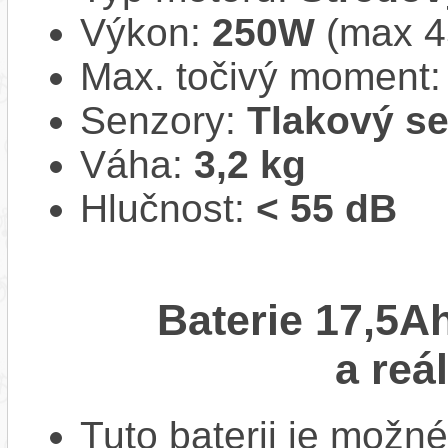
Výkon:
250W
(max 
Max. točivý moment
Senzory:
Tlakový s
Váha:
3,2 kg
Hlučnost:
< 55 dB
Baterie 17,5A
a reá
Tuto baterii je možné