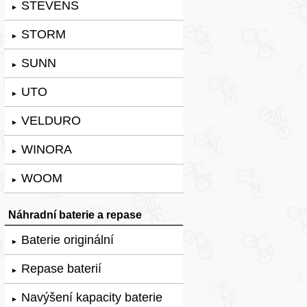
STEVENS
►
STORM
►
SUNN
►
UTO
►
VELDURO
►
WINORA
►
WOOM
►
Náhradní baterie a repase
Baterie originální
►
Repase baterií
►
Navýšení kapacity baterie
►