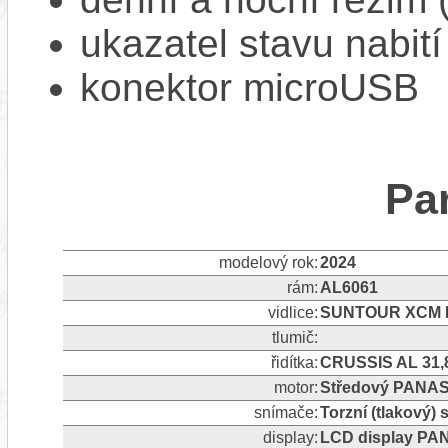
ukazatel stavu nabití
konektor microUSB
Pa
modelový rok:
2024
rám:
AL6061
vidlice:
SUNTOUR XCM 
tlumič:
řidítka:
CRUSSIS AL 31,
motor:
Středový PANAS
snímače:
Torzní (tlakový)
display:
LCD display PA