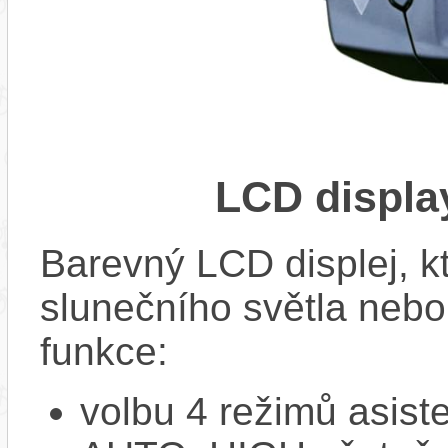
LCD displ
Barevný LCD displej, kte
slunečního světla nebo 
funkce:
volbu 4 režimů asi