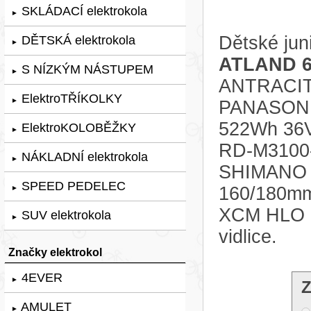
SKLÁDACÍ elektrokola
►
Dětské jun
DĚTSKÁ elektrokola
►
ATLAND 6
S NÍZKÝM NÁSTUPEM
►
ANTRACITO
ElektroTŘÍKOLKY
►
PANASONIC
522Wh 36V
ElektroKOLOBĚŽKY
►
RD-M3100-S
NÁKLADNÍ elektrokola
►
SHIMANO B
SPEED PEDELEC
160/180mm
►
XCM HLO D
SUV elektrokola
►
vidlice.
Značky elektrokol
4EVER
►
Z
AMULET
►