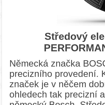
Středový el
PERFORMAN
Německá značka BOSCH
precizního provedení.
značek je v něčem dobr
ohledech tak precizní 
německý Bosch. Střed