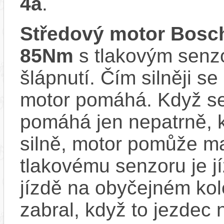
4a
.
Středový motor Bo
85Nm
s tlakovým senzo
šlápnutí. Čím silněji se
motor pomáhá. Když se
pomáhá jen nepatrně, k
silně, motor pomůže m
tlakovému senzoru je j
jízdě na obyčejném kol
zabral, když to jezdec