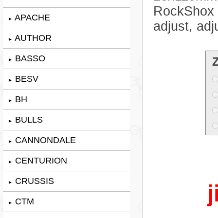
RockShox 
APACHE
►
adjust, ad
AUTHOR
►
BASSO
►
BESV
►
BH
►
BULLS
►
CANNONDALE
►
CENTURION
►
CRUSSIS
►
j
CTM
►