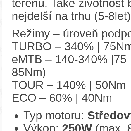
terénu. Také životnost 
nejdelší na trhu (5-8let)
Režimy – úroveň podpo
TURBO – 340% | 75Nm
eMTB – 140-340% |75 
85Nm)
TOUR – 140% | 50Nm
ECO – 60% | 40Nm
Typ motoru:
Středov
Výkon:
250W
(max. 