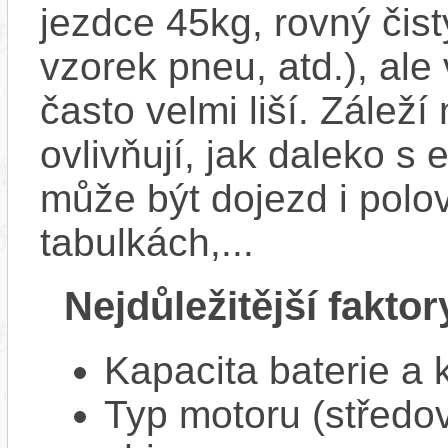
jezdce 45kg, rovný čistý
vzorek pneu, atd.), ale
často velmi liší. Zálež
ovlivňují, jak daleko s
může být dojezd i polo
tabulkách,...
Nejdůležitější faktor
Kapacita baterie a 
Typ motoru (středov