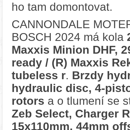
ho tam domontovat.
CANNONDALE MOTER
BOSCH 2024 má kola
Maxxis Minion DHF, 29
ready / (R) Maxxis Re
tubeless r
.
Brzdy hyd
hydraulic disc, 4-pis
rotors
a o tlumení se 
Zeb Select, Charger 
15x110mm, 44mm offs