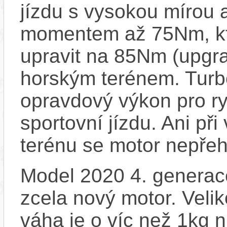
jízdu s vysokou mírou 
momentem až 75Nm, kt
upravit na 85Nm (upgrad
horským terénem. Turb
opravdový výkon pro ry
sportovní jízdu. Ani př
terénu se motor nepřeh
Model 2020 4. generace
zcela nový motor. Velik
váha je o víc než 1kg n