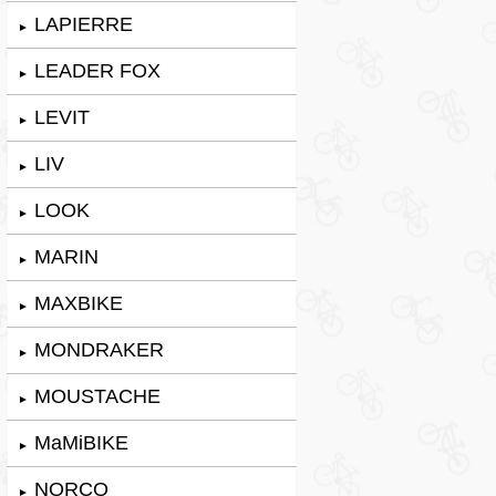
LAPIERRE
►
LEADER FOX
►
LEVIT
►
LIV
►
LOOK
►
MARIN
►
MAXBIKE
►
MONDRAKER
►
MOUSTACHE
►
MaMiBIKE
►
NORCO
►