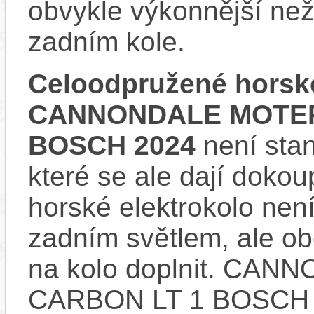
obvykle výkonnější ne
zadním kole.
Celoodpružené horské
CANNONDALE MOTER
BOSCH 2024
není stan
které se ale dají dokou
horské elektrokolo nen
zadním světlem, ale obě
na kolo doplnit. C
CARBON LT 1 BOSCH n