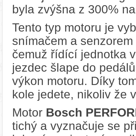
byla zvýšna z 300% na
Tento typ motoru je vy
snímačem a senzorem ot
čemuž řídící jednotka 
jezdec šlape do pedálů
výkon motoru. Díky tom
kole jedete, nikoliv že 
Motor
Bosch PERFOR
tichý a vyznačuje se př