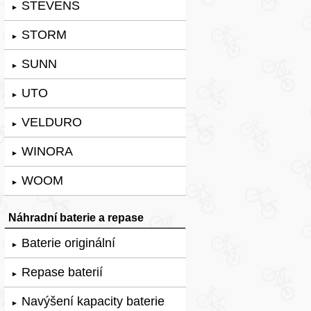
STEVENS
►
STORM
►
SUNN
►
UTO
►
VELDURO
►
WINORA
►
WOOM
►
Náhradní baterie a repase
Baterie originální
►
Repase baterií
►
Navýšení kapacity baterie
►