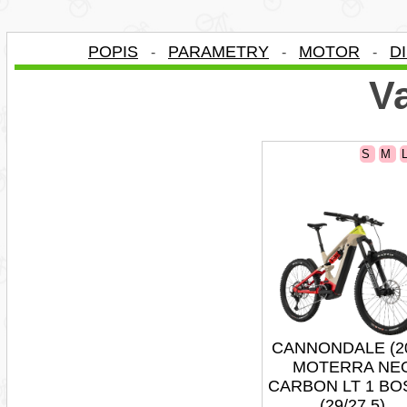
POPIS
PARAMETRY
MOTOR
D
-
-
-
Va
S
M
CANNONDALE (2
MOTERRA NE
CARBON LT 1 B
(29/27,5)