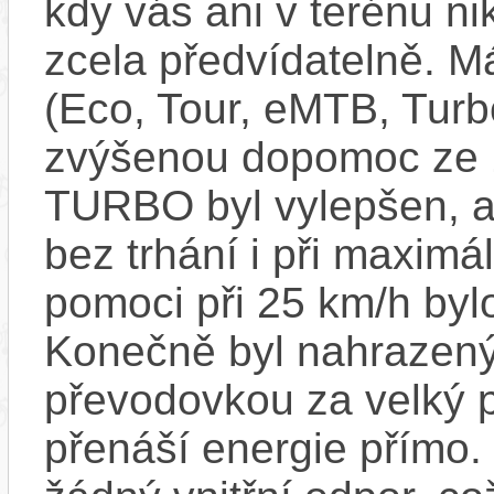
kdy vás ani v terénu n
zcela předvídatelně. Má
(Eco, Tour, eMTB, Turb
zvýšenou dopomoc ze
TURBO byl vylepšen, ab
bez trhání i při maxim
pomoci při 25 km/h byl
Konečně byl nahrazený
převodovkou za velký p
přenáší energie přímo.