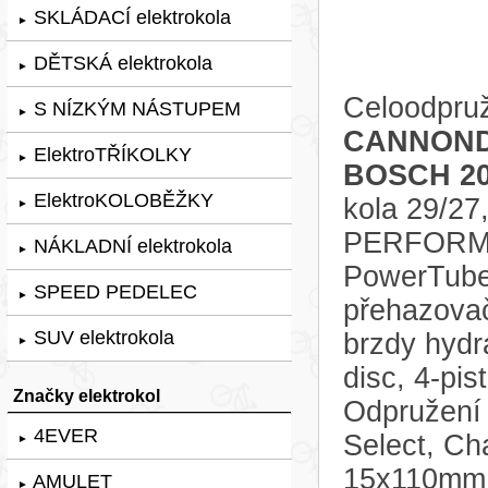
SKLÁDACÍ elektrokola
►
DĚTSKÁ elektrokola
►
Celoodpruž
S NÍZKÝM NÁSTUPEM
►
CANNOND
ElektroTŘÍKOLKY
►
BOSCH 2
ElektroKOLOBĚŽKY
kola 29/27
►
PERFORMA
NÁKLADNÍ elektrokola
►
PowerTube
SPEED PEDELEC
►
přehazovač
SUV elektrokola
brzdy hyd
►
disc, 4-pi
Značky elektrokol
Odpružení 
4EVER
Select, C
►
15x110mm,
AMULET
►