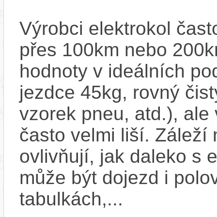
Výrobci elektrokol čas
přes 100km nebo 200km
hodnoty v ideálních p
jezdce 45kg, rovný čistý
vzorek pneu, atd.), ale
často velmi liší. Zálež
ovlivňují, jak daleko s
může být dojezd i polo
tabulkách,...