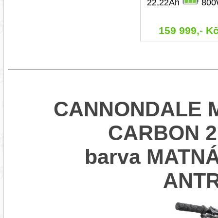
22,22Ah
800
159 999,- K
CANNONDALE 
CARBON 2 
barva MATN
ANTR