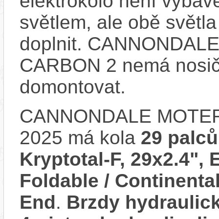
elektrokolo není vyba
světlem, ale obě světla
doplnit. CANNONDA
CARBON 2 nemá nosič,
domontovat.
CANNONDALE MOTER
2025 má kola
29 palců
Kryptotal-F, 29x2.4",
Foldable / Continental
End
.
Brzdy hydraulic