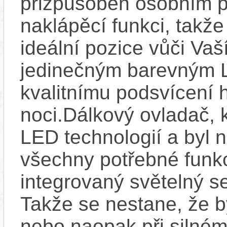
přizpůsoben osobním p
naklápěcí funkci, takže
ideální pozice vůči Va
jedinečným barevným L
kvalitnímu podsvícení h
noci.Dálkový ovladač, 
LED technologií a byl 
všechny potřebné funkc
integrovaný světelný se
Takže se nestane, že by
nebo naopak při silném