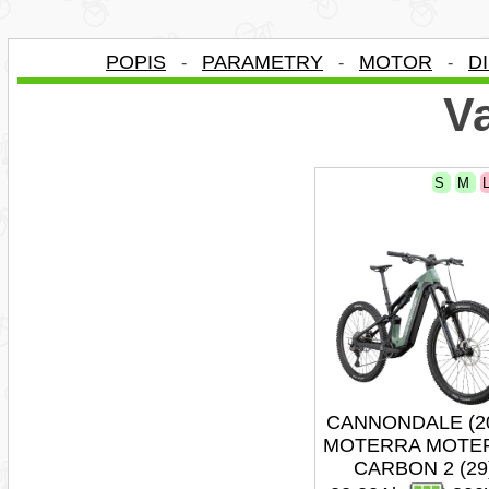
POPIS
PARAMETRY
MOTOR
D
-
-
-
Va
S
M
CANNONDALE (2
MOTERRA MOTE
CARBON 2 (29