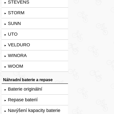
STEVENS
►
STORM
►
SUNN
►
UTO
►
VELDURO
►
WINORA
►
WOOM
►
Náhradní baterie a repase
Baterie originální
►
Repase baterií
►
Navýšení kapacity baterie
►