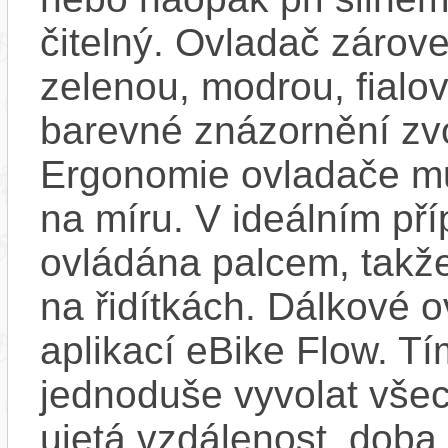
čitelný. Ovladač zárove
zelenou, modrou, fialo
barevné znázornění zv
Ergonomie ovladače mů
na míru. V ideálním pří
ovládána palcem, takže
na řidítkách. Dálkové ov
aplikací eBike Flow. T
jednoduše vyvolat všec
ujetá vzdálenost, doba 