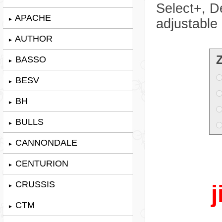
Select+, D
APACHE
►
adjustable
AUTHOR
►
BASSO
►
BESV
►
BH
►
BULLS
►
CANNONDALE
►
CENTURION
►
CRUSSIS
j
►
CTM
►