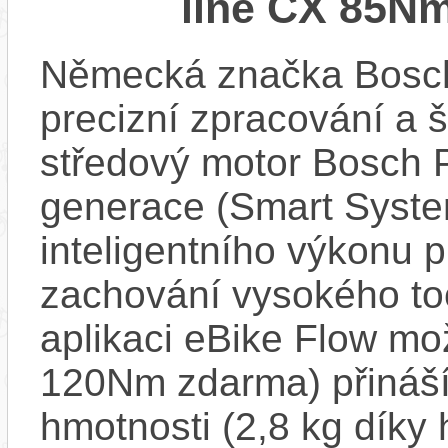
line CX 85Nm
Německá značka Bosc
precizní zpracování a 
středový motor Bosch 
generace (Smart Syste
inteligentního výkonu pr
zachování vysokého t
aplikaci eBike Flow m
120Nm zdarma) přináší
hmotnosti (2,8 kg díky 