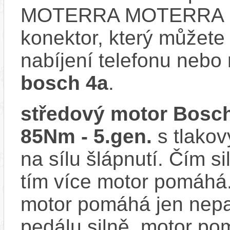
MOTERRA MOTERRA 
konektor, který můžete 
nabíjení telefonu nebo 
bosch 4a
.
středový motor Bosch
85Nm - 5.gen.
s tlakov
na sílu šlápnutí. Čím si
tím více motor pomáhá.
motor pomáhá jen nepat
pedálu silně, motor p