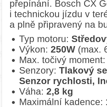
přepínání. Bosch CX Ge
i technickou jízdu v ter
a plně připravený na b
Typ motoru:
Středov
Výkon:
250W
(max. 
Max. točivý moment
Senzory:
Tlakový se
Senzor rychlosti, In
Váha:
2,8 kg
Maximální kadence: