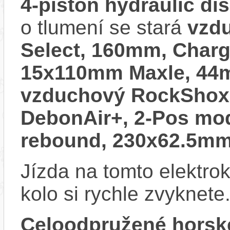
4-piston hydraulic di
o tlumení se stará
vzd
Select, 160mm, Charg
15x110mm Maxle, 44mm
vzduchový RockShox 
DebonAir+, 2-Pos mod
rebound, 230x62.5m
Jízda na tomto elektrok
kolo si rychle zvyknete
Celoodpružené horsk