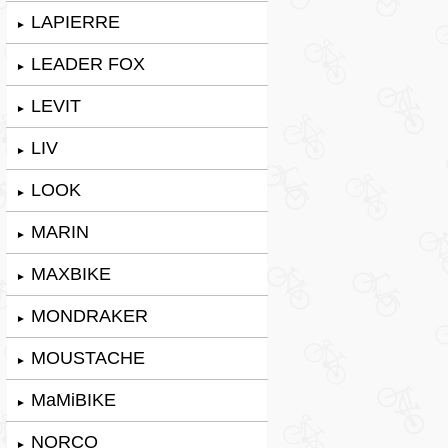
LAPIERRE
►
LEADER FOX
►
LEVIT
►
LIV
►
LOOK
►
MARIN
►
MAXBIKE
►
MONDRAKER
►
MOUSTACHE
►
MaMiBIKE
►
NORCO
►