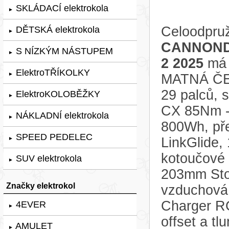
SKLÁDACÍ elektrokola
►
Celoodpruž
DĚTSKÁ elektrokola
►
CANNOND
S NÍZKÝM NÁSTUPEM
►
2 2025
má 
ElektroTŘÍKOLKY
►
MATNÁ ČE
29 palců, 
ElektroKOLOBĚŽKY
►
CX 85Nm - 
NÁKLADNÍ elektrokola
►
800Wh, př
SPEED PEDELEC
LinkGlide, 
►
kotoučové 
SUV elektrokola
►
203mm Stor
Značky elektrokol
vzduchová
Charger R
4EVER
►
offset a t
AMULET
►