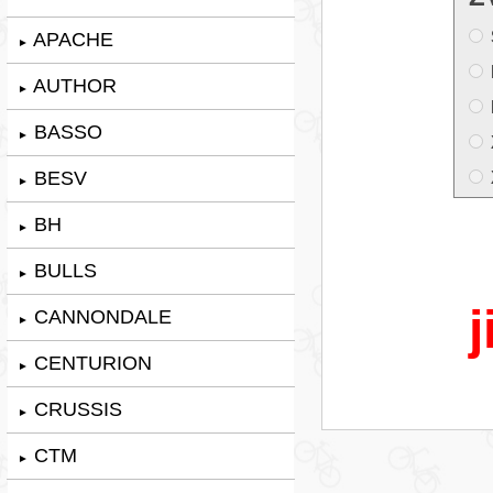
APACHE
►
AUTHOR
►
BASSO
►
BESV
►
BH
►
BULLS
►
j
CANNONDALE
►
CENTURION
►
CRUSSIS
►
CTM
►