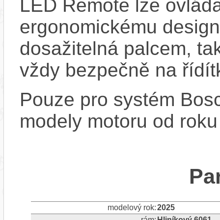
LED Remote lze ovládat
ergonomickému designu
dosažitelná palcem, ta
vždy bezpečně na řídít
Pouze pro systém Bos
modely motoru od roku
Pa
modelový rok:
2025
rám:
Hliníkový 6061