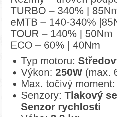
TURBO – 340% | 85N
eMTB – 140-340% |8
TOUR – 140% | 50Nm
ECO – 60% | 40Nm
Typ motoru:
Středov
Výkon:
250W
(max. 
Max. točivý moment
Senzory:
Tlakový se
Senzor rychlosti