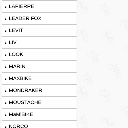
LAPIERRE
►
LEADER FOX
►
LEVIT
►
LIV
►
LOOK
►
MARIN
►
MAXBIKE
►
MONDRAKER
►
MOUSTACHE
►
MaMiBIKE
►
NORCO
►