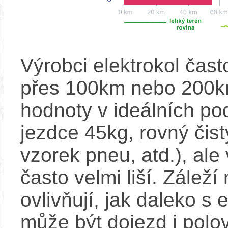
Výrobci elektrokol čas
přes 100km nebo 200km
hodnoty v ideálních p
jezdce 45kg, rovný čistý
vzorek pneu, atd.), ale
často velmi liší. Zálež
ovlivňují, jak daleko s
může být dojezd i polo