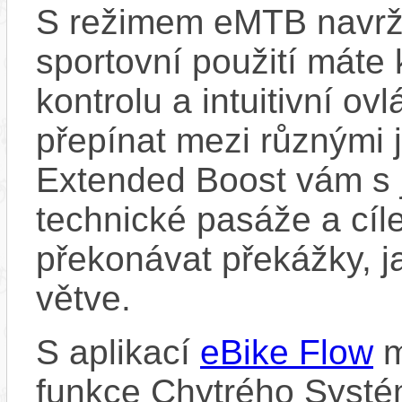
S režimem eMTB navrž
sportovní použití máte 
kontrolu a intuitivní o
přepínat mezi různými 
Extended Boost vám s 
technické pasáže a cí
překonávat překážky, ja
větve.
S aplikací
eBike Flow
m
funkce Chytrého Systé