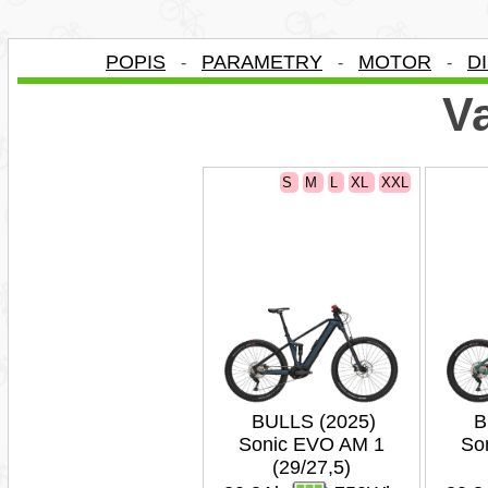
POPIS
PARAMETRY
MOTOR
D
-
-
-
Va
S
M
L
XL
XXL
BULLS (2025)
B
Sonic EVO AM 1
So
(29/27,5)