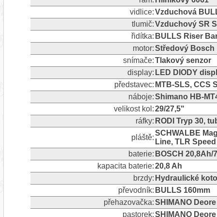
vidlice:
Vzduchová BULLS
tlumič:
Vzduchový SR 
řidítka:
BULLS Riser Bar
motor:
Středový Bosch 
snímače:
Tlakový senzor
display:
LED DIODY disp
představec:
MTB-SLS, CCS Sl
náboje:
Shimano HB-MT
velikost kol:
29/27,5"
ráfky:
RODI Tryp 30, tu
SCHWALBE Magic 
pláště:
Line, TLR Speed 
baterie:
BOSCH 20,8Ah/
kapacita baterie:
20,8 Ah
brzdy:
Hydraulické kot
převodník:
BULLS 160mm
přehazovačka:
SHIMANO Deore R
pastorek:
SHIMANO Deore 1