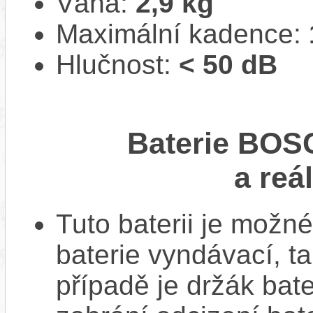
Váha:
2,9 kg
Maximální kadence:
Hlučnost:
< 50 dB
Baterie BOS
a reá
Tuto baterii je možné
baterie vyndávací, t
případě je držák bat