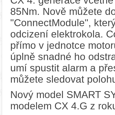
CX 4. generace včetně
85Nm. Nově můžete do 
"ConnectModule", který
odcizení elektrokola. 
přímo v jednotce motor
úplně snadné ho odstra
umí spustit alarm a pře
můžete sledovat polohu
Nový model SMART SYS
modelem CX 4.G z rok