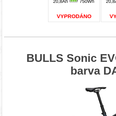
20,8Ah
750Wh
20,
VYPRODÁNO
V
BULLS Sonic EVO
barva 