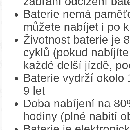
zabrání odcizení bate
Baterie nemá paměťov
můžete nabíjet i po k
Životnost baterie je 
cyklů (pokud nabíjíte
každé delší jízdě, po
Baterie vydrží okolo
9 let
Doba nabíjení na 80%
hodiny (plné nabití o
Baterie je elektronic