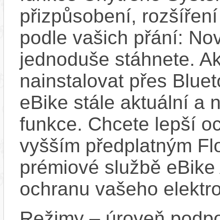
přizpůsobení, rozšíření
podle vašich přání: Nov
jednoduše stáhnete. A
nainstalovat přes Bluet
eBike stále aktuální a 
funkce. Chcete lepší o
vyšším předplatným Flo
prémiové službě eBike 
ochranu vašeho elektro
Režimy – úroveň podpo