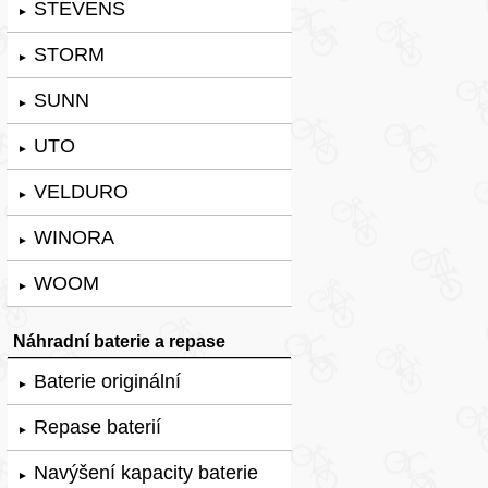
STEVENS
►
STORM
►
SUNN
►
UTO
►
VELDURO
►
WINORA
►
WOOM
►
Náhradní baterie a repase
Baterie originální
►
Repase baterií
►
Navýšení kapacity baterie
►