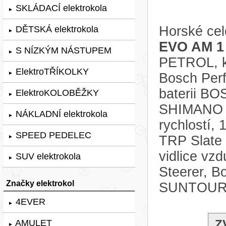
SKLÁDACÍ elektrokola
►
Horské cel
DĚTSKÁ elektrokola
►
EVO AM 1
S NÍZKÝM NÁSTUPEM
►
PETROL, ko
ElektroTŘÍKOLKY
►
Bosch Per
baterii B
ElektroKOLOBĚŽKY
►
SHIMANO 
NÁKLADNÍ elektrokola
►
rychlostí,
SPEED PEDELEC
TRP Slate 
►
vidlice vz
SUV elektrokola
►
Steerer, B
Značky elektrokol
SUNTOUR 
4EVER
►
Z
AMULET
►