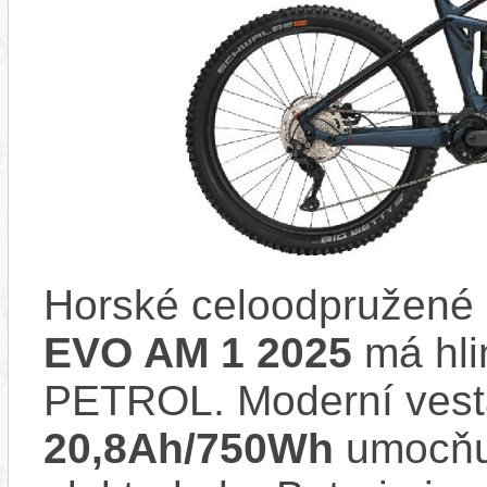
Horské celoodpružené 
EVO AM 1 2025
má hli
PETROL. Moderní ves
20,8Ah/750Wh
umocňuj