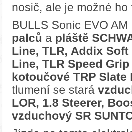
nosič, ale je možné ho
BULLS Sonic EVO AM 
palců
a
pláště SCHWA
Line, TLR, Addix Soft
Line, TLR Speed Grip 
kotoučové TRP Slate
tlumení se stará
vzduc
LOR, 1.8 Steerer, Bo
vzduchový SR SUNTO