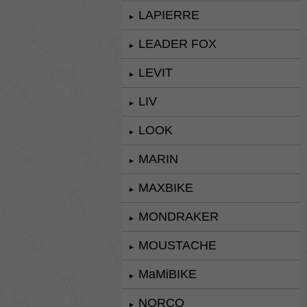
LAPIERRE
►
LEADER FOX
►
LEVIT
►
LIV
►
LOOK
►
MARIN
►
MAXBIKE
►
MONDRAKER
►
MOUSTACHE
►
MaMiBIKE
►
NORCO
►