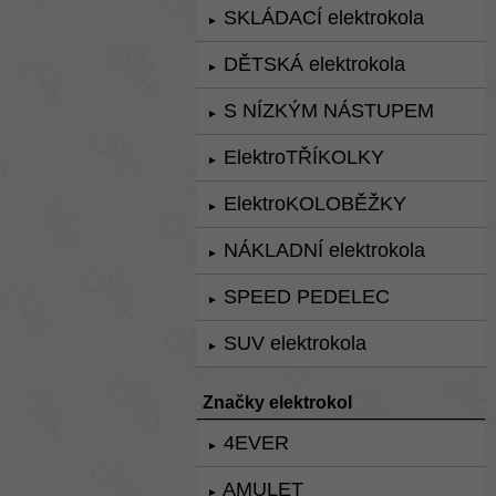
SKLÁDACÍ elektrokola
►
DĚTSKÁ elektrokola
►
S NÍZKÝM NÁSTUPEM
►
ElektroTŘÍKOLKY
►
ElektroKOLOBĚŽKY
►
NÁKLADNÍ elektrokola
►
SPEED PEDELEC
►
SUV elektrokola
►
Značky elektrokol
4EVER
►
AMULET
►