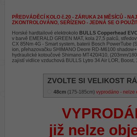
PŘEDVÁDĚCÍ KOLO č.20 - ZÁRUKA 24 MĚSÍCŮ - NAJ
ZKONTROLOVÁNO, SEŘÍZENO - JEDNÁ SE O POUŽI
Horské hardtailové elektrokolo
BULLS Copperhead EVO
v barvě EMERALD GREEN MAT, kola 27,5 palců, středový
CX 85Nm 4G - Smart system, baterii Bosch PowerTube (S
ion, přehazovačku SHIMANO Deore RD-M6100 shadow+, 12
hydraulické kotoučové Shimano MT420/410, (203mm/180
zajistí vidlice vzduchová BULLS Lytro 34 Air LOR, Boost,
ZVOLTE SI VELIKOST R
48cm
(175-185cm)
vyprodáno - nelze 
VYPRODÁ
již nelze obj