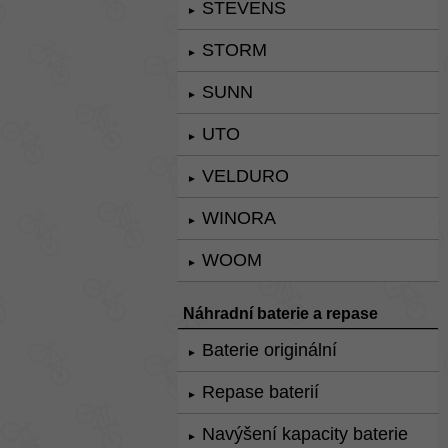
STEVENS
►
STORM
►
SUNN
►
UTO
►
VELDURO
►
WINORA
►
WOOM
►
Náhradní baterie a repase
Baterie originální
►
Repase baterií
►
Navýšení kapacity baterie
►