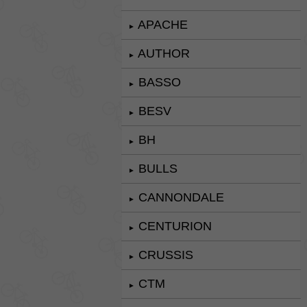
APACHE
►
AUTHOR
►
BASSO
►
BESV
►
BH
►
BULLS
►
CANNONDALE
►
CENTURION
►
CRUSSIS
►
CTM
►