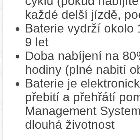
cyklů (pokud nabíjíte
každé delší jízdě, po
Baterie vydrží okolo
9 let
Doba nabíjení na 80%
hodiny (plné nabití o
Baterie je elektronic
přebití a přehřátí p
Management System),
dlouhá životnost