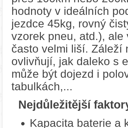
hodnoty v ideálních p
jezdce 45kg, rovný čistý
vzorek pneu, atd.), ale
často velmi liší. Zálež
ovlivňují, jak daleko s
může být dojezd i polo
tabulkách,...
Nejdůležitější faktor
Kapacita baterie a 