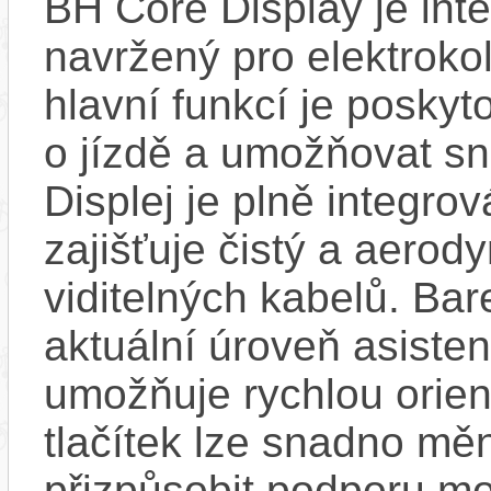
BH Core Display je int
navržený pro elektroko
hlavní funkcí je poskyt
o jízdě a umožňovat sn
Displej je plně integro
zajišťuje čistý a aero
viditelných kabelů. Ba
aktuální úroveň asisten
umožňuje rychlou orien
tlačítek lze snadno měn
přizpůsobit podporu mo