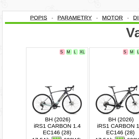
POPIS
PARAMETRY
MOTOR
D
-
-
-
Va
S
M
L
XL
S
M
BH (2026)
BH (2026)
iRS1 CARBON 1.4
iRS1 CARBON 1
EC146 (28)
EC146 (28)