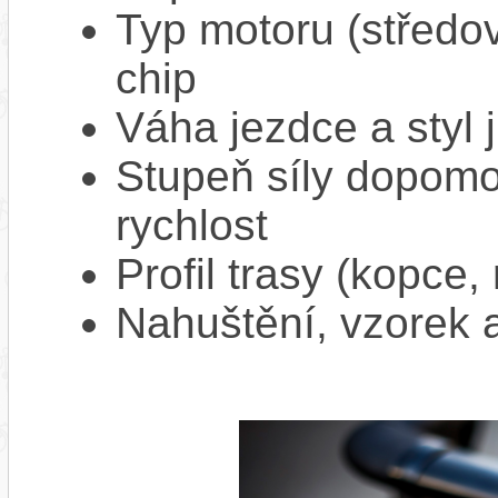
Typ motoru (středov
chip
Váha jezdce a styl j
Stupeň síly dopomo
rychlost
Profil trasy (kopce,
Nahuštění, vzorek a