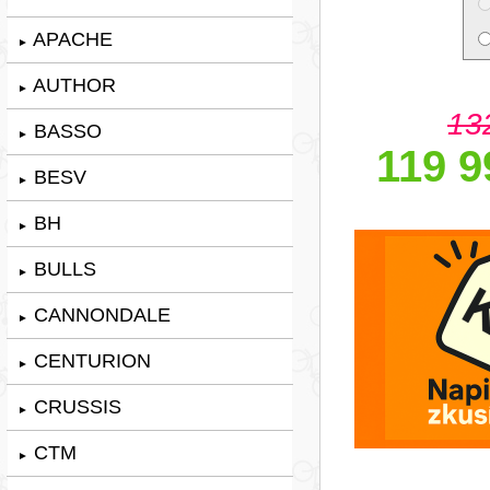
APACHE
►
AUTHOR
►
13
BASSO
►
119 9
BESV
►
BH
►
BULLS
►
CANNONDALE
►
CENTURION
►
CRUSSIS
►
CTM
►