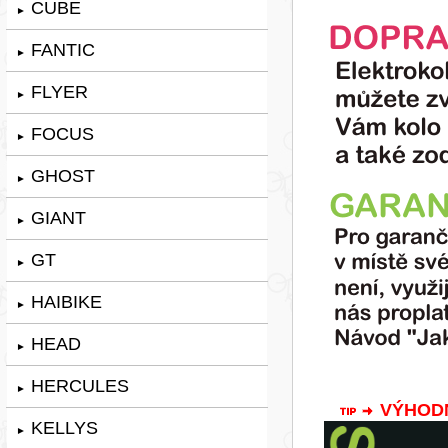
CUBE
►
FANTIC
►
FLYER
►
FOCUS
►
GHOST
►
GIANT
►
GT
►
HAIBIKE
►
HEAD
►
HERCULES
►
VÝHODNÁ
KELLYS
►