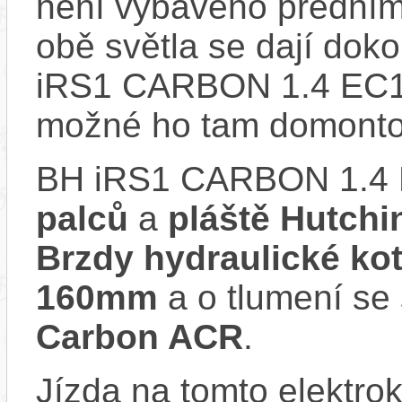
není vybaveno předním
obě světla se dají doko
iRS1 CARBON 1.4 EC14
možné ho tam domonto
BH iRS1 CARBON 1.4 
palců
a
pláště Hutchi
Brzdy hydraulické k
160mm
a o tlumení se
Carbon ACR
.
Jízda na tomto elektrok