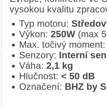
vysokou kvalitu zpracov
Typ motoru:
Středov
Výkon:
250W
(max 50
Max. točivý moment
Senzory:
Interní se
Váha:
2,1 kg
Hlučnost:
< 50 dB
Označení:
BHZ by 