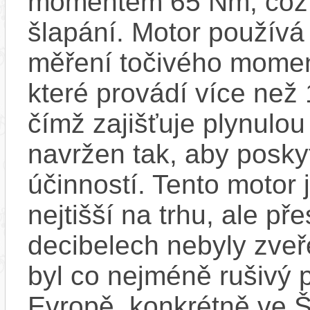
momentem 65 Nm, což za
šlapání. Motor používá
měření točivého moment
které provádí více než
čímž zajišťuje plynulou 
navržen tak, aby posky
účinností​. Tento motor 
nejtišší na trhu, ale př
decibelech nebyly zveř
byl co nejméně rušivý 
Evropě, konkrétně ve Š