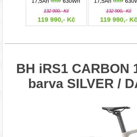
17,5Ah
630Wh
17,5Ah
630
132 900,- Kč
132 900,- Kč
119 990,- Kč
119 990,- K
BH iRS1 CARBON 1.
barva SILVER /