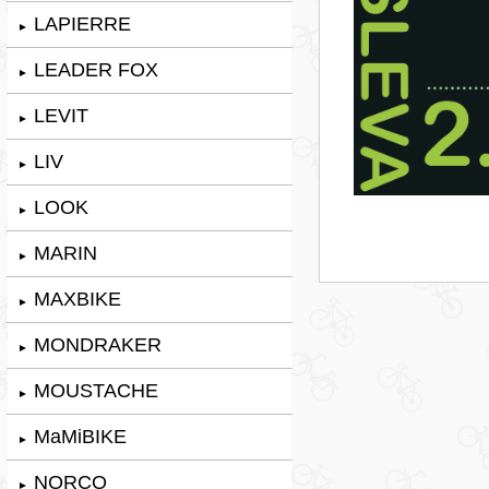
LAPIERRE
►
LEADER FOX
►
LEVIT
►
LIV
►
LOOK
►
MARIN
►
MAXBIKE
►
MONDRAKER
►
MOUSTACHE
►
MaMiBIKE
►
NORCO
►