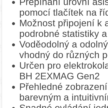
Přepínání úrovní asi
pomocí tlačítek na ří
Možnost připojení k 
podrobné statistiky 
Voděodolný a odolný 
vhodný do různých 
Určen pro elektroko
BH 2EXMAG Gen2
Přehledné zobrazení 
barevným a intuitivn
Snadné ovládání jed