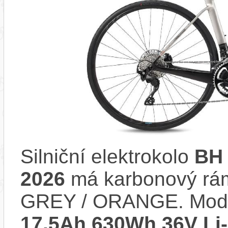
Silniční elektrokolo
BH
2026
má karbonový rá
GREY / ORANGE. Mode
17,5Ah 630Wh 36V Li-