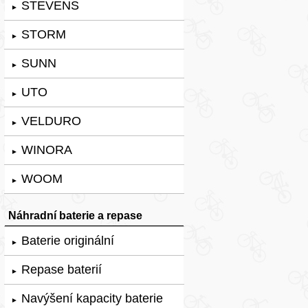
STEVENS
►
STORM
►
SUNN
►
UTO
►
VELDURO
►
WINORA
►
WOOM
►
Náhradní baterie a repase
Baterie originální
►
Repase baterií
►
Navýšení kapacity baterie
►