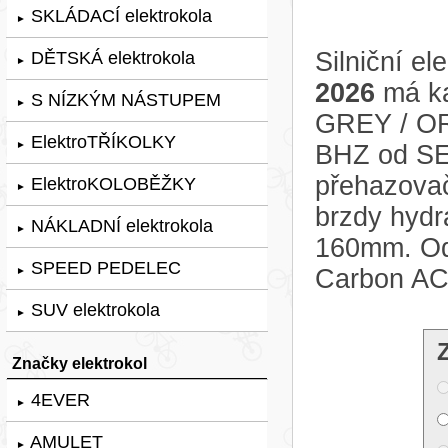
SKLÁDACÍ elektrokola
►
Silniční el
DĚTSKÁ elektrokola
►
2026
má ka
S NÍZKÝM NÁSTUPEM
►
GREY / OR
ElektroTŘÍKOLKY
►
BHZ od SEG
přehazovač
ElektroKOLOBĚŽKY
►
brzdy hydr
NÁKLADNÍ elektrokola
►
160mm. Odp
SPEED PEDELEC
Carbon AC
►
SUV elektrokola
►
Značky elektrokol
4EVER
►
AMULET
►