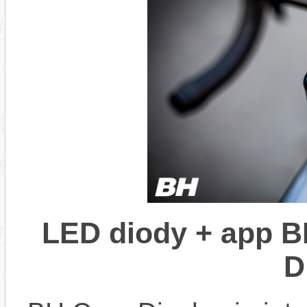
LED diody + app B
D