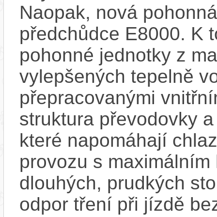
Naopak, nová pohonná 
předchůdce E8000. K t
pohonné jednotky z mag
vylepšených tepelně vo
přepracovanými vnitřní
struktura převodovky 
které napomáhají chlaze
provozu s maximálním
dlouhých, prudkých sto
odpor tření při jízdě b