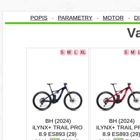
POPIS
PARAMETRY
MOTOR
D
-
-
-
Va
S
M
L
XL
S
M
BH (2024)
BH (2024)
iLYNX+ TRAIL PRO
iLYNX+ TRAIL P
8.9 ES893 (29)
8.9 ES893 (29