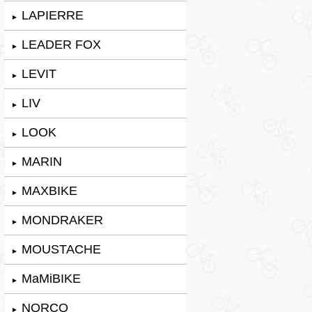
LAPIERRE
►
LEADER FOX
►
LEVIT
►
LIV
►
LOOK
►
MARIN
►
MAXBIKE
►
MONDRAKER
►
MOUSTACHE
►
MaMiBIKE
►
NORCO
►