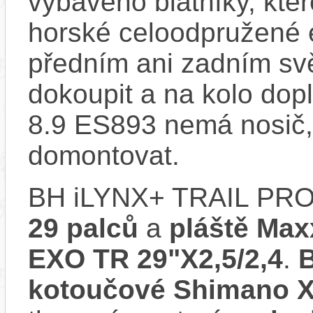
vybaveno blatníky, kter
horské celoodpružené 
předním ani zadním svě
dokoupit a na kolo do
8.9 ES893 nemá nosič,
domontovat.
BH iLYNX+ TRAIL PRO 
29 palců
a
pláště Max
EXO TR 29"X2,5/2,4
.
B
kotoučové Shimano X