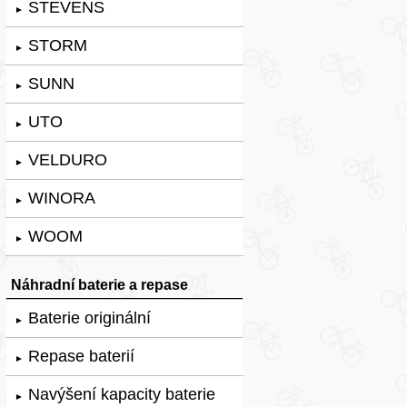
STEVENS
►
STORM
►
SUNN
►
UTO
►
VELDURO
►
WINORA
►
WOOM
►
Náhradní baterie a repase
Baterie originální
►
Repase baterií
►
Navýšení kapacity baterie
►