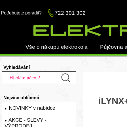
722 301 302
Potřebujete poradit?
Vše o nákupu elektrokola
Půjčovna a
Vyhledávání
Nejvíce oblíbené
iLYNX+
NOVINKY v nabídce
►
AKCE - SLEVY -
►
VÝPRODEJ