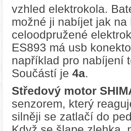
vzhled elektrokola. Bat
možné ji nabíjet jak na
celoodpružené elektro
ES893 má usb konektor
například pro nabíjení 
Součástí je
4a
.
Středový motor SHI
senzorem, který reaguje
silněji se zatlačí do p
Když se šlape zlehka, 