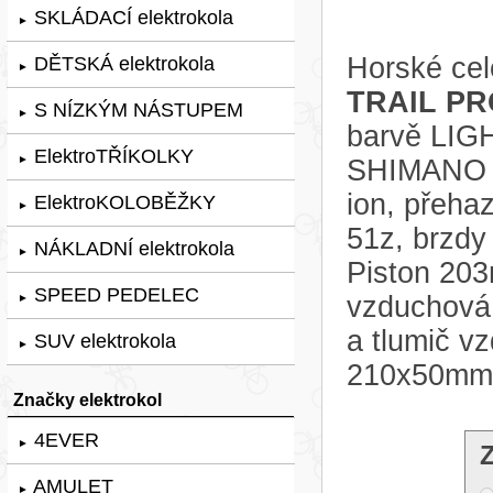
SKLÁDACÍ elektrokola
►
Horské cel
DĚTSKÁ elektrokola
►
TRAIL PRO
S NÍZKÝM NÁSTUPEM
►
barvě LIGH
ElektroTŘÍKOLKY
►
SHIMANO E
ion, přeha
ElektroKOLOBĚŽKY
►
51z, brzdy
NÁKLADNÍ elektrokola
►
Piston 203
SPEED PEDELEC
vzduchová
►
a tlumič 
SUV elektrokola
►
210x50mm
Značky elektrokol
4EVER
►
AMULET
►