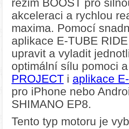
režim BOOST pro silno
akceleraci a rychlou re
maxima. Pomocí snad
aplikace E-TUBE RIDE
upravit a vyladit jedno
optimální sílu pomoci 
PROJECT
i
aplikace 
pro iPhone nebo Androi
SHIMANO EP8.
Tento typ motoru je vy