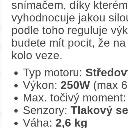
snímačem, díky kterému
vyhodnocuje jakou silo
podle toho reguluje vý
budete mít pocit, že na 
kolo veze.
Typ motoru:
Středov
Výkon:
250W
(max 
Max. točivý moment
Senzory:
Tlakový s
Váha:
2,6 kg