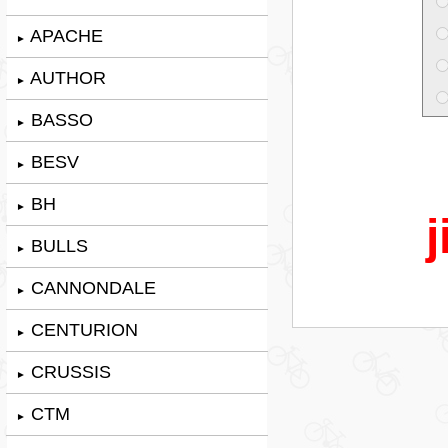
APACHE
►
AUTHOR
►
BASSO
►
BESV
►
BH
►
j
BULLS
►
CANNONDALE
►
CENTURION
►
CRUSSIS
►
CTM
►