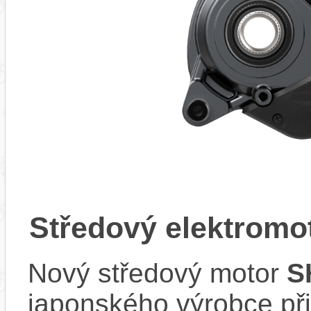
Středový elektrom
Nový středový motor
S
japonského výrobce při