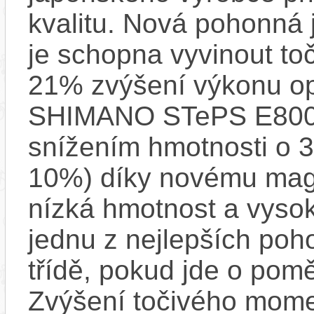
kvalitu. Nová pohonná
je schopna vyvinout t
21% zvýšení výkonu op
SHIMANO STePS E8000 
snížením hmotnosti o 3
10%) díky novému mag
nízká hmotnost a vysok
jednu z nejlepších poh
třídě, pokud jde o pom
Zvýšení točivého mome