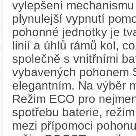
vylepšení mechanismu s
plynulejší vypnutí pom
pohonné jednotky je tv
linií a úhlů rámů kol, c
společně s vnitřními bat
vybavených pohonem 
elegantním. Na výběr m
Režim ECO pro nejmen
spotřebu baterie, reži
mezi přípomoci pohonu