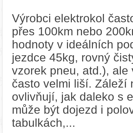
Výrobci elektrokol čas
přes 100km nebo 200km
hodnoty v ideálních p
jezdce 45kg, rovný čistý
vzorek pneu, atd.), ale
často velmi liší. Zálež
ovlivňují, jak daleko s
může být dojezd i polo
tabulkách,...