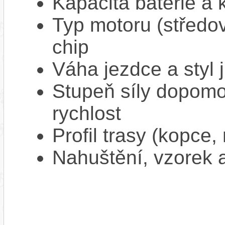
Kapacita baterie a 
Typ motoru (středov
chip
Váha jezdce a styl j
Stupeň síly dopomo
rychlost
Profil trasy (kopce,
Nahuštění, vzorek a