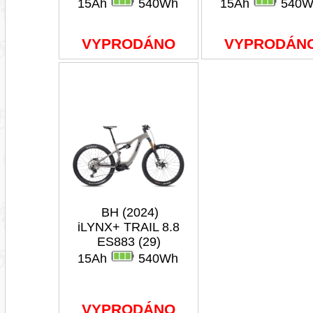
15Ah
540Wh
15Ah
540W
VYPRODÁNO
VYPRODÁN
BH (2024)
iLYNX+ TRAIL 8.8
ES883 (29)
15Ah
540Wh
VYPRODÁNO