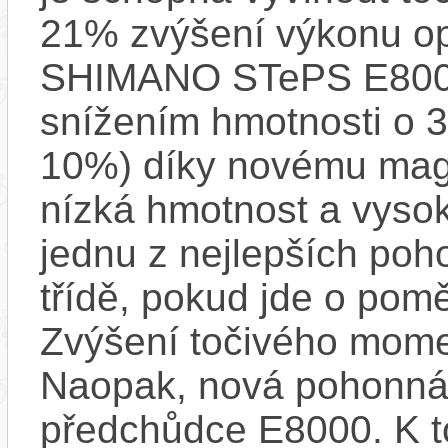
21% zvýšení výkonu op
SHIMANO STePS E8000 
snížením hmotnosti o 3
10%) díky novému mag
nízká hmotnost a vysok
jednu z nejlepších poh
třídě, pokud jde o pom
Zvýšení točivého mome
Naopak, nová pohonná 
předchůdce E8000. K t