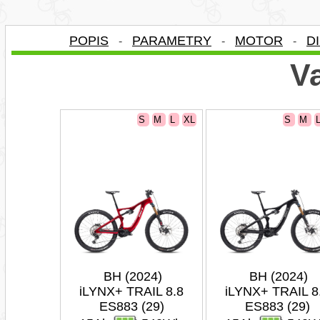
POPIS
PARAMETRY
MOTOR
D
-
-
-
Va
S
M
L
XL
S
M
BH (2024)
BH (2024)
iLYNX+ TRAIL 8.8
iLYNX+ TRAIL 8
ES883 (29)
ES883 (29)