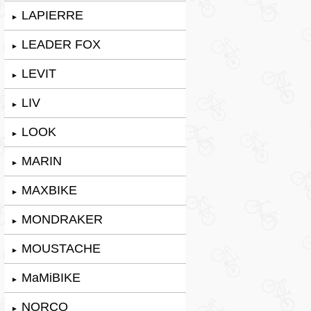
LAPIERRE
►
LEADER FOX
►
LEVIT
►
LIV
►
LOOK
►
MARIN
►
MAXBIKE
►
MONDRAKER
►
MOUSTACHE
►
MaMiBIKE
►
NORCO
►