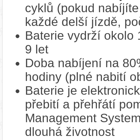
cyklů (pokud nabíjíte
každé delší jízdě, po
Baterie vydrží okolo
9 let
Doba nabíjení na 80%
hodiny (plné nabití o
Baterie je elektronic
přebití a přehřátí p
Management System),
dlouhá životnost