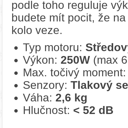
podle toho reguluje vý
budete mít pocit, že na 
kolo veze.
Typ motoru:
Středov
Výkon:
250W
(max 
Max. točivý moment
Senzory:
Tlakový s
Váha:
2,6 kg
Hlučnost:
< 52 dB