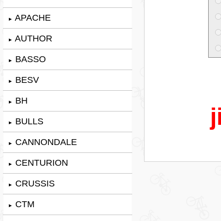
APACHE
►
AUTHOR
►
BASSO
►
BESV
►
BH
►
j
BULLS
►
CANNONDALE
►
CENTURION
►
CRUSSIS
►
CTM
►