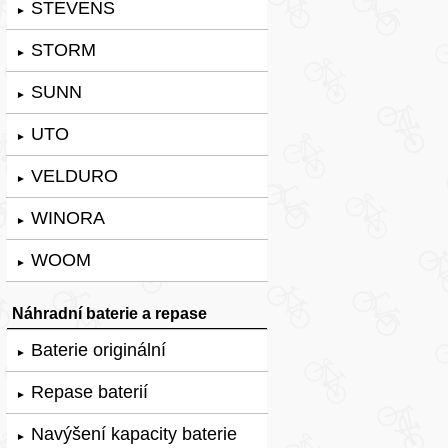
STEVENS
►
STORM
►
SUNN
►
UTO
►
VELDURO
►
WINORA
►
WOOM
►
Náhradní baterie a repase
Baterie originální
►
Repase baterií
►
Navýšení kapacity baterie
►