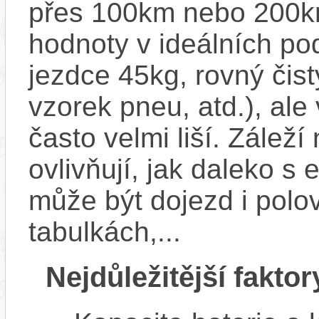
přes 100km nebo 200km
hodnoty v ideálních p
jezdce 45kg, rovný čistý
vzorek pneu, atd.), ale
často velmi liší. Zálež
ovlivňují, jak daleko s
může být dojezd i polo
tabulkách,...
Nejdůležitější faktor