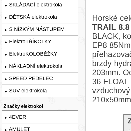
SKLÁDACÍ elektrokola
►
Horské cel
DĚTSKÁ elektrokola
►
TRAIL 8.8
S NÍZKÝM NÁSTUPEM
►
BLACK, ko
ElektroTŘÍKOLKY
►
EP8 85Nm, 
přehazovač
ElektroKOLOBĚŽKY
►
brzdy hydr
NÁKLADNÍ elektrokola
►
203mm. Odp
SPEED PEDELEC
36 FLOAT 
►
vzduchový
SUV elektrokola
►
210x50mm
Značky elektrokol
4EVER
►
AMULET
►