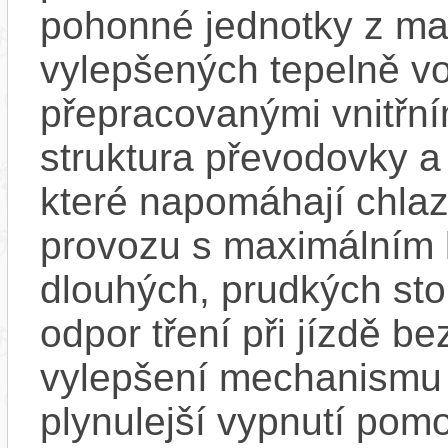
pohonné jednotky z mag
vylepšených tepelně vo
přepracovanými vnitřní
struktura převodovky 
které napomáhají chlaze
provozu s maximálním
dlouhých, prudkých sto
odpor tření při jízdě b
vylepšení mechanismu s
plynulejší vypnutí pom