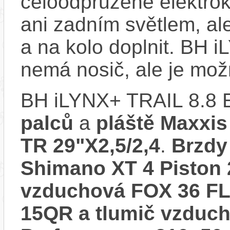
celoodpružené elektro
ani zadním světlem, ale
a na kolo doplnit. BH
nemá nosič, ale je mo
BH iLYNX+ TRAIL 8.8 
palců
a
pláště Maxxis
TR 29"X2,5/2,4
.
Brzdy
Shimano XT 4 Pisto
vzduchová FOX 36 F
15QR a tlumič vzduc