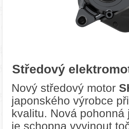
Středový elektrom
Nový středový motor
S
japonského výrobce při
kvalitu. Nová pohonná
je schopna vyvinout t