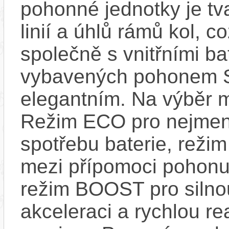
pohonné jednotky je tv
linií a úhlů rámů kol, c
společně s vnitřními bat
vybavených pohonem 
elegantním. Na výběr m
Režim ECO pro nejmen
spotřebu baterie, reži
mezi přípomoci pohonu
režim BOOST pro silno
akceleraci a rychlou re