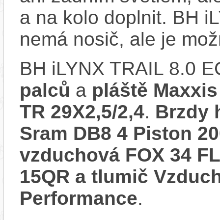
a na kolo doplnit. BH
nemá nosič, ale je mo
BH iLYNX TRAIL 8.0 E
palců
a
pláště Maxxis
TR 29X2,5/2,4
.
Brzdy 
Sram DB8 4 Piston 
vzduchová FOX 34 F
15QR a tlumič Vzdu
Performance
.