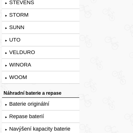
STEVENS
►
STORM
►
SUNN
►
UTO
►
VELDURO
►
WINORA
►
WOOM
►
Náhradní baterie a repase
Baterie originální
►
Repase baterií
►
Navýšení kapacity baterie
►