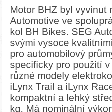
Motor BHZ byl vyvinut
Automotive ve spolupr
kol BH Bikes. SEG Aut
svými vysoce kvalitním
pro automobilový průmy
specificky pro použití 
různé modely elektroko
iLynx Trail a iLynx Ra
kompaktní a lehký stře
kg. Má nominální výko