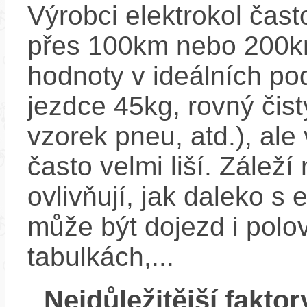
Výrobci elektrokol čas
přes 100km nebo 200km
hodnoty v ideálních p
jezdce 45kg, rovný čistý
vzorek pneu, atd.), ale
často velmi liší. Zálež
ovlivňují, jak daleko s
může být dojezd i polo
tabulkách,...
Nejdůležitější faktor