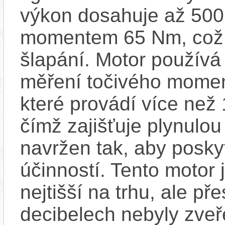
výkon dosahuje až 500
momentem 65 Nm, což za
šlapání. Motor používá
měření točivého moment
které provádí více než
čímž zajišťuje plynulou 
navržen tak, aby posky
účinností​. Tento motor 
nejtišší na trhu, ale př
decibelech nebyly zveř