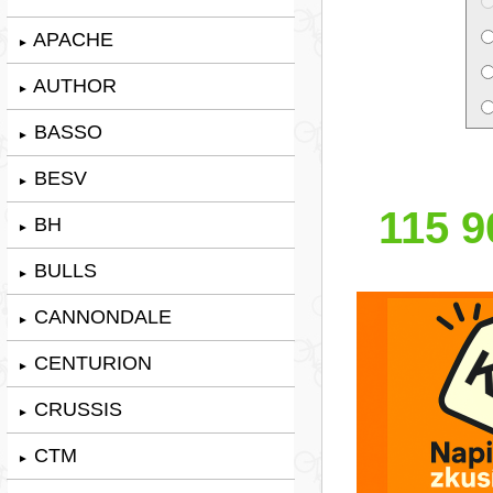
APACHE
►
AUTHOR
►
BASSO
►
BESV
►
115 9
BH
►
BULLS
►
CANNONDALE
►
CENTURION
►
CRUSSIS
►
CTM
►