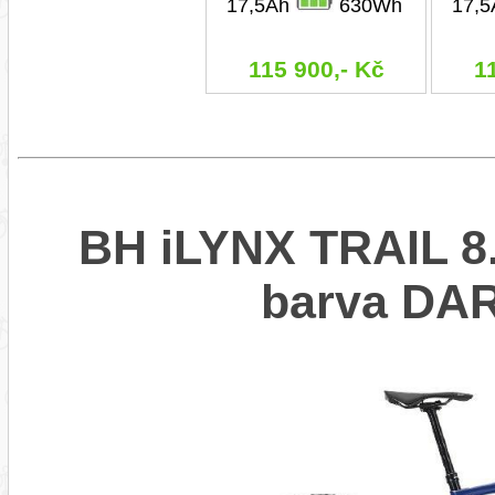
17,5Ah
630Wh
17,
115 900,- Kč
1
BH iLYNX TRAIL 8.
barva DA