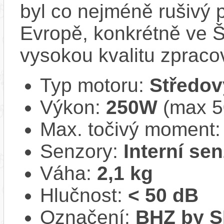
byl co nejméně rušivý 
Evropě, konkrétně ve Š
vysokou kvalitu zpracov
Typ motoru:
Středov
Výkon:
250W
(max 50
Max. točivý moment
Senzory:
Interní se
Váha:
2,1 kg
Hlučnost:
< 50 dB
Označení:
BHZ by 