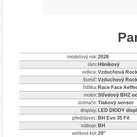
Pa
modelový rok:
2026
rám:
Hliníkový
vidlice:
Vzduchová Rock
tlumič:
Vzduchový Rock
řidítka:
Race Face Aeffe
motor:
Středový BHZ o
snímače:
Tlakový sensor
display:
LED DIODY displ
představec:
BH Evo 35 Fit
náboje:
BH
velikost kol:
29"