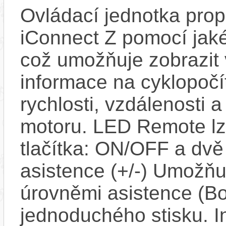
Ovládací jednotka propo
iConnect Z pomocí jaké
což umožňuje zobrazit
informace na cyklopočít
rychlosti, vzdálenosti 
motoru. LED Remote lze 
tlačítka: ON/OFF a dv
asistence (+/-) Umožň
úrovněmi asistence (Bo
jednoduchého stisku. I