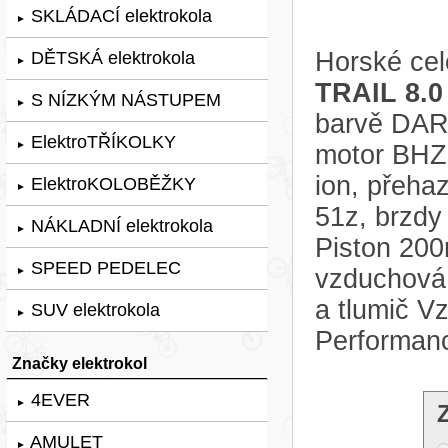
SKLÁDACÍ elektrokola
►
Horské cel
DĚTSKÁ elektrokola
►
TRAIL 8.0
S NÍZKÝM NÁSTUPEM
►
barvě DARK
ElektroTŘÍKOLKY
►
motor BHZ 
ion, přeha
ElektroKOLOBĚŽKY
►
51z, brzdy
NÁKLADNÍ elektrokola
►
Piston 200
SPEED PEDELEC
vzduchov
►
a tlumič 
SUV elektrokola
►
Performan
Značky elektrokol
4EVER
►
AMULET
►