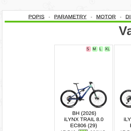
POPIS
PARAMETRY
MOTOR
D
-
-
-
Va
S
M
L
XL
BH (2026)
iLYNX TRAIL 8.0
iL
EC806 (29)