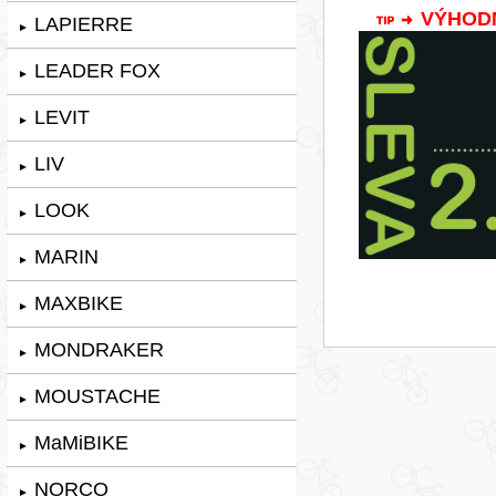
VÝHODNÁ
LAPIERRE
►
LEADER FOX
►
LEVIT
►
LIV
►
LOOK
►
MARIN
►
MAXBIKE
►
MONDRAKER
►
MOUSTACHE
►
MaMiBIKE
►
NORCO
►